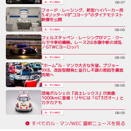
PR
08-07
ル・マン/WEC
フォード・レーシング、新型ハイパーカー用
5.4リッターV8“コヨーテ”のダイナモテスト
映像を公開
08-06
ル・マン/WEC
フェルスタッペン・レーシングがマニ・クー
ルで今季初優勝。レース2は赤旗中断の波乱
／GTWCヨーロッパ
08-06
ル・マン/WEC
“ホーム”ル・マンで大きな失望。プジョー
9X8、改良型開発と並行し不調の原因を徹底
究明へ
08-06
ル・マン/WEC
恐竜ポルシェの『武士レックス』が鈴鹿
1000kmに登場！リヤには「GT3ガオー」と
カタカナも
08-05
ル・マン/WEC
すべてのル・マン/WEC 最新ニュースを見る