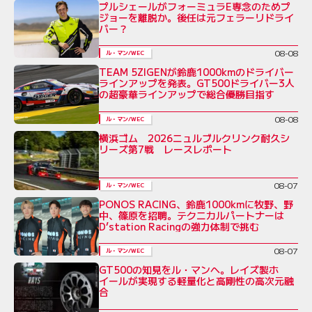
プルシェールがフォーミュラE専念のためプ
ジョーを離脱か。後任は元フェラーリドライ
バー？
08-08
ル・マン/WEC
TEAM 5ZIGENが鈴鹿1000kmのドライバー
ラインアップを発表。GT500ドライバー3人
の超豪華ラインアップで総合優勝目指す
08-08
ル・マン/WEC
横浜ゴム 2026ニュルブルクリンク耐久シ
リーズ第7戦 レースレポート
08-07
ル・マン/WEC
PONOS RACING、鈴鹿1000kmに牧野、野
中、篠原を招聘。テクニカルパートナーは
D’station Racingの強力体制で挑む
08-07
ル・マン/WEC
GT500の知見をル・マンへ。レイズ製ホ
イールが実現する軽量化と高剛性の高次元融
合