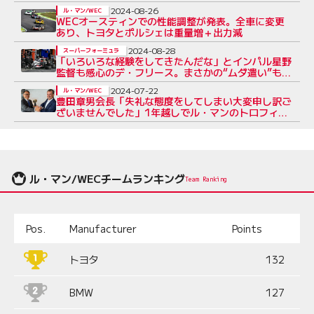
2024-08-26
ル・マン/WEC
WECオースティンでの性能調整が発表。全車に変更
あり、トヨタとポルシェは重量増＋出力減
2024-08-28
スーパーフォーミュラ
「いろいろな経験をしてきたんだな」とインパル星野
監督も感心のデ・フリース。まさかの“ムダ遣い”も／
第5戦もてぎ
2024-07-22
ル・マン/WEC
豊田章男会長「失礼な態度をしてしまい大変申し訳ご
ざいませんでした」1年越しでル・マンのトロフィー
を受け取る
ル・マン/WECチームランキング
Team Ranking
Pos.
Manufacturer
Points
トヨタ
132
BMW
127