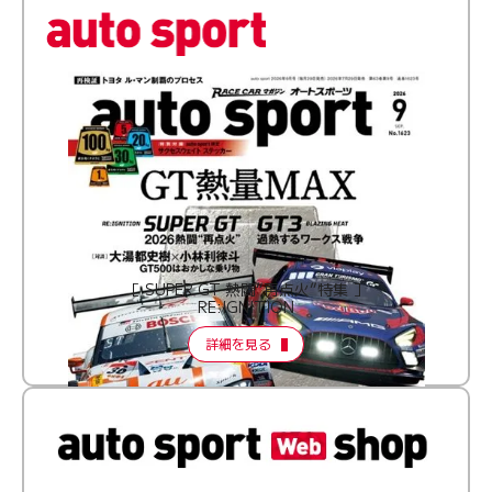
［ SUPER GT 熱闘“再点火”特集 ］
RE:IGNITION
詳細を見る