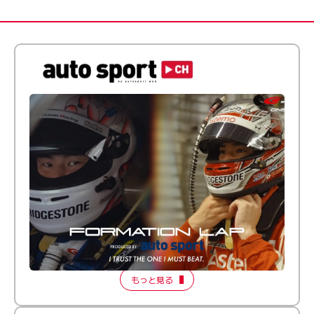
倒す相手を、信じてる。小林利徠斗 × 野村勇斗
【FORMATION LAP Produced by auto sport】
2026 Episode 2
もっと見る