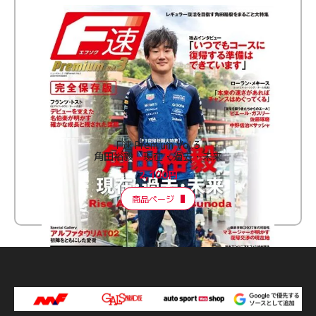
F速 Premium Vol.3
角田裕毅 現在・過去・未来
2,100円
商品ページ