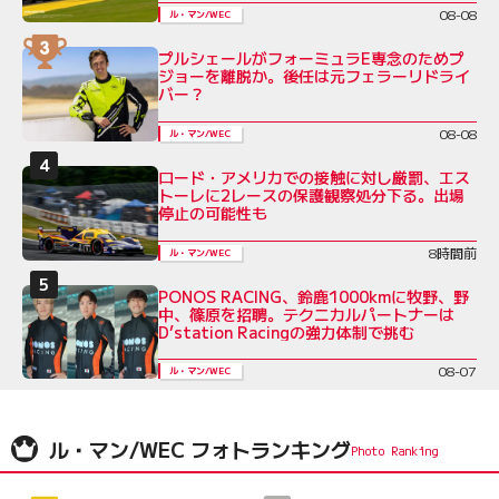
08-08
ル・マン/WEC
プルシェールがフォーミュラE専念のためプ
ジョーを離脱か。後任は元フェラーリドライ
バー？
08-08
ル・マン/WEC
ロード・アメリカでの接触に対し厳罰、エス
トーレに2レースの保護観察処分下る。出場
停止の可能性も
8時間前
ル・マン/WEC
PONOS RACING、鈴鹿1000kmに牧野、野
中、篠原を招聘。テクニカルパートナーは
D’station Racingの強力体制で挑む
08-07
ル・マン/WEC
ル・マン/WEC フォトランキング