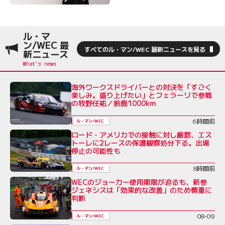
ル・マ
ン/WEC 最
すべてのル・マン/WEC 最新ニュースを見る
新ニュース
海外ワークスドライバーとの対決を「すごく
楽しみ。盛り上げたい」とフェラーリで参戦
の牧野任祐／鈴鹿1000km
6時間前
ル・マン/WEC
ロード・アメリカでの接触に対し厳罰、エス
トーレに2レースの保護観察処分下る。出場
停止の可能性も
8時間前
ル・マン/WEC
WECのジョーカー使用期限が迫るも、新参
ジェネシスは「効果的な改善」のため慎重に
判断
08-09
ル・マン/WEC