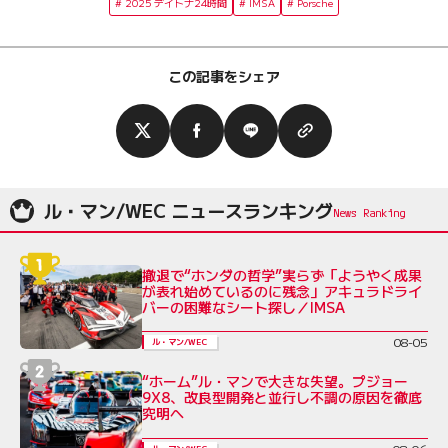
2025 デイトナ24時間
IMSA
Porsche
この記事をシェア
ル・マン/WEC ニュースランキング
撤退で“ホンダの哲学”実らず「ようやく成果
が表れ始めているのに残念」アキュラドライ
バーの困難なシート探し／IMSA
08-05
ル・マン/WEC
“ホーム”ル・マンで大きな失望。プジョー
9X8、改良型開発と並行し不調の原因を徹底
究明へ