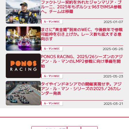
ファクトリー契約を外れたジャンマリア・ブ
ルーニ、2025年もポルシェ963でIMSA参戦
へ。チームは移籍
2025-01-07
ル・マン/WEC
まさに“黄金期”到来のWEC、今後数年で参戦
可能枠を引き上げか。レース数も拡大する意
向示す
2025-06-26
ル・マン/WEC
PONOS RACING、2025/26シーズンのアジ
アン・ル・マンのLMP2参戦に向け準備を開
始
2025-05-23
ル・マン/WEC
タイやインドネシアでの開催実現せず。アジ
アン・ル・マン・シリーズの2025／26カレ
ンダー発表
2025-03-21
ル・マン/WEC