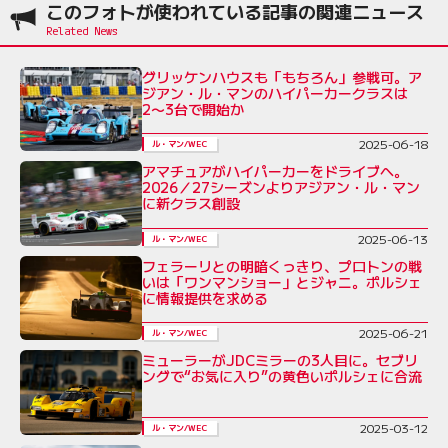
このフォトが使われている記事の関連ニュース
グリッケンハウスも「もちろん」参戦可。ア
ジアン・ル・マンのハイパーカークラスは
2〜3台で開始か
2025-06-18
ル・マン/WEC
アマチュアがハイパーカーをドライブへ。
2026／27シーズンよりアジアン・ル・マン
に新クラス創設
2025-06-13
ル・マン/WEC
フェラーリとの明暗くっきり、プロトンの戦
いは「ワンマンショー」とジャニ。ポルシェ
に情報提供を求める
2025-06-21
ル・マン/WEC
ミューラーがJDCミラーの3人目に。セブリ
ングで“お気に入り”の黄色いポルシェに合流
2025-03-12
ル・マン/WEC