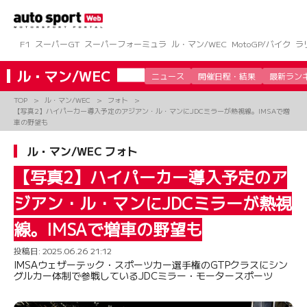
コ
ン
テ
ン
F1
スーパーGT
スーパーフォーミュラ
ル・マン/WEC
MotoGP/バイク
ラ
ツ
へ
ル・マン/WEC
ニュース
開催日程・結果
最新ラン
ス
キ
TOP
ル・マン/WEC
フォト
ッ
【写真2】ハイパーカー導入予定のアジアン・ル・マンにJDCミラーが熱視線。IMSAで増
プ
車の野望も
ル・マン/WEC フォト
【写真2】ハイパーカー導入予定のア
ジアン・ル・マンにJDCミラーが熱視
線。IMSAで増車の野望も
投稿日:
2025.06.26 21:12
IMSAウェザーテック・スポーツカー選手権のGTPクラスにシン
グルカー体制で参戦しているJDCミラー・モータースポーツ