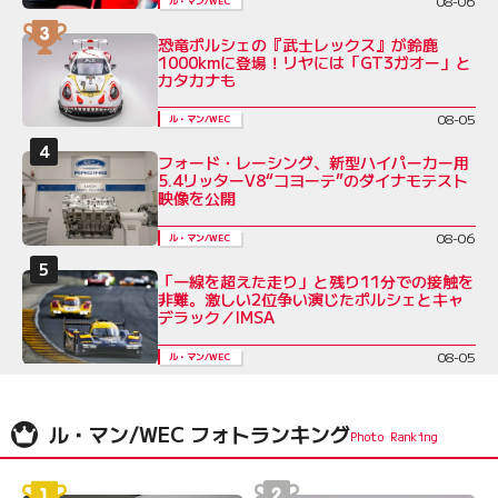
08-06
ル・マン/WEC
恐竜ポルシェの『武士レックス』が鈴鹿
1000kmに登場！リヤには「GT3ガオー」と
カタカナも
08-05
ル・マン/WEC
フォード・レーシング、新型ハイパーカー用
5.4リッターV8“コヨーテ”のダイナモテスト
映像を公開
08-06
ル・マン/WEC
「一線を超えた走り」と残り11分での接触を
非難。激しい2位争い演じたポルシェとキャ
デラック／IMSA
08-05
ル・マン/WEC
ル・マン/WEC フォトランキング