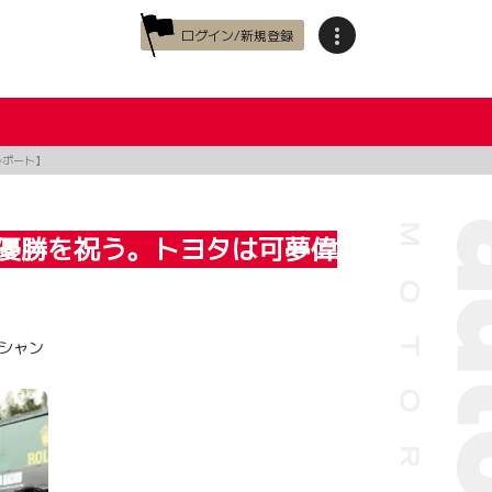
ログイン/新規登録
レポート】
初優勝を祝う。トヨタは可夢偉
ルシャン