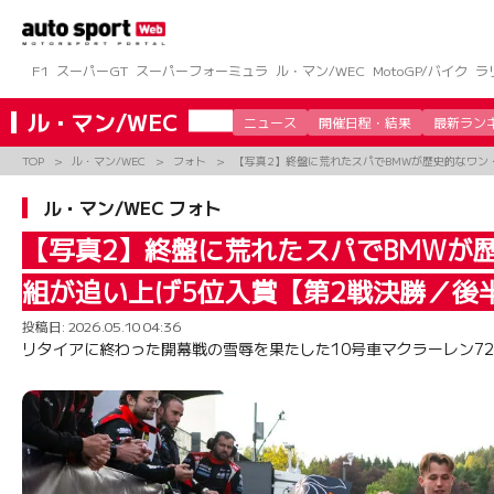
コ
ン
テ
ン
F1
スーパーGT
スーパーフォーミュラ
ル・マン/WEC
MotoGP/バイク
ラ
ツ
へ
ル・マン/WEC
ニュース
開催日程・結果
最新ラン
ス
キ
TOP
ル・マン/WEC
フォト
【写真2】終盤に荒れたスパでBMWが歴史的なワン
ッ
プ
ル・マン/WEC フォト
【写真2】終盤に荒れたスパでBMWが
組が追い上げ5位入賞【第2戦決勝／後
投稿日:
2026.05.10 04:36
リタイアに終わった開幕戦の雪辱を果たした10号車マクラーレン720S