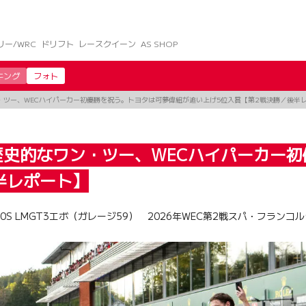
リー/WRC
ドリフト
レースクイーン
AS SHOP
キング
フォト
・ツー、WECハイパーカー初優勝を祝う。トヨタは可夢偉組が追い上げ5位入賞【第2戦決勝／後半
歴史的なワン・ツー、WECハイパーカー
半レポート】
 LMGT3エボ（ガレージ59） 2026年WEC第2戦スパ・フランコ