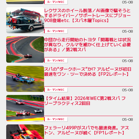
05-08
ル・マン/WEC
レクサスのホイール脱落／AI画像で騙そうと
するドライバー／サポートレースにプジョー
908登場etc.【スパ木曜Topics】
05-08
ル・マン/WEC
中団から走行開始のトヨタ「開幕戦とは状況
が異なり、クルマを細かく仕上げていく必要
がある」／第2戦スパ
05-08
ル・マン/WEC
スパの“ダークホース”か!? アルピーヌが初日
最速をワン・ツーで決める【FP2レポート】
05-08
ル・マン/WEC
【タイム結果】2026年WEC第2戦スパ フ
リープラクティス2回目
05-08
ル・マン/WEC
フェラーリ499Pがスパでも最速発進。アス
トン、アルピーヌが続く【FP1レポート】