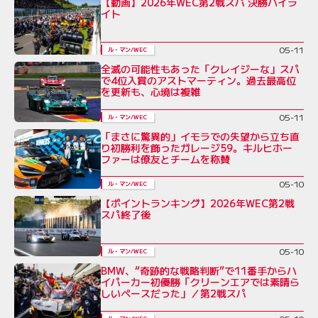
【動画】2026年WEC第2戦スパ 決勝ハイラ
イト
05-11
ル・マン/WEC
全滅の可能性もあった「クレイジーな」スパ
で4位入賞のアストマーティン。過去最高位
を更新も、心境は複雑
05-11
ル・マン/WEC
「まさに驚異的」イモラでの失望から立ち直
り初勝利を飾ったガレージ59。キルヒホー
ファーは僚友とチームを称賛
05-10
ル・マン/WEC
【ポイントランキング】2026年WEC第2戦
スパ終了後
05-10
ル・マン/WEC
BMW、“奇跡的な戦略判断”で11番手からハ
イパーカー初優勝「クリーンエアでは素晴ら
しいペースだった」／第2戦スパ