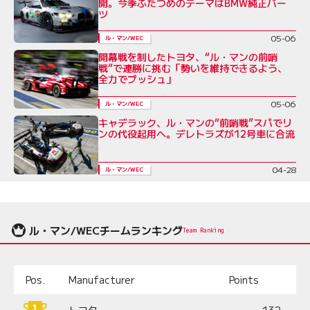
開。今季ふたつめのテーマはBMW純正パー
ツ
05-06
ル・マン/WEC
開幕戦を制したトヨタ、“ル・マンの前哨
戦”で連勝に挑む「勢いを維持できるよう、
全力でプッシュ」
05-06
ル・マン/WEC
キャデラック、ル・マンの“前哨戦”スパでリ
ンの代役起用へ。デレトラズが12号車に合流
04-28
ル・マン/WEC
ル・マン/WECチームランキング
Team Ranking
Pos.
Manufacturer
Points
トヨタ
132