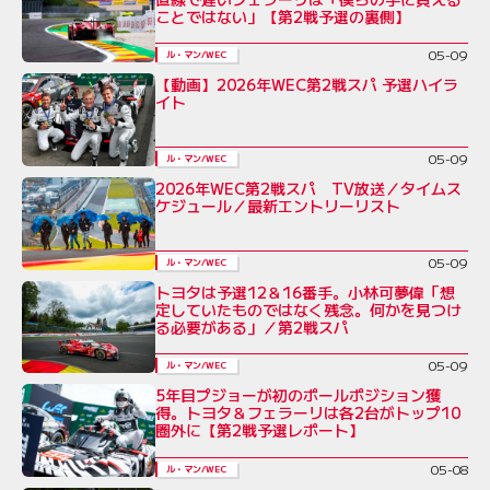
ことではない」【第2戦予選の裏側】
05-09
ル・マン/WEC
【動画】2026年WEC第2戦スパ 予選ハイラ
イト
05-09
ル・マン/WEC
2026年WEC第2戦スパ TV放送／タイムス
ケジュール／最新エントリーリスト
05-09
ル・マン/WEC
トヨタは予選12＆16番手。小林可夢偉「想
定していたものではなく残念。何かを見つけ
る必要がある」／第2戦スパ
05-09
ル・マン/WEC
5年目プジョーが初のポールポジション獲
得。トヨタ＆フェラーリは各2台がトップ10
圏外に【第2戦予選レポート】
05-08
ル・マン/WEC