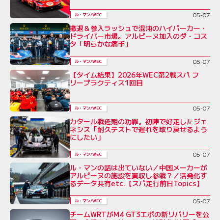
05-07
ル・マン/WEC
撤退＆参入ラッシュで混沌のハイパーカー・
ドライバー市場。アルピーヌ加入のダ・コス
タ「明らかな痛手」
05-07
ル・マン/WEC
【タイム結果】2026年WEC第2戦スパ フ
リープラクティス1回目
05-07
ル・マン/WEC
カタール戦延期の功罪。初陣で好走したジェ
ネシス「耐久テストで遅れを取り戻せるよう
にしたい」
05-07
ル・マン/WEC
ル・マンの話は出ていない／中国メーカーが
アルピーヌの施設を買収し参戦？／活発化す
るデータ共有etc.【スパ走行前日Topics】
05-07
ル・マン/WEC
チームWRTがM4 GT3エボの新リバリーを公