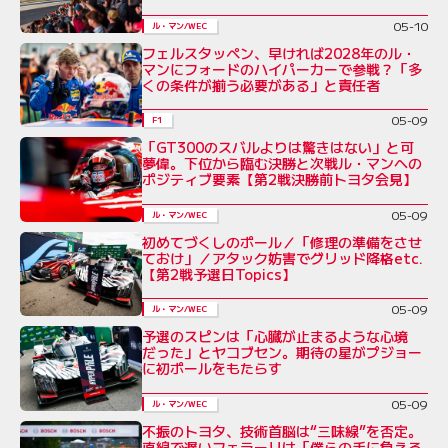
05-10
ル・マン/WEC
フェルスタッペン、早ければ2028年のル・
マンにフォードのハイパーカーで参戦？「多
くの条件が揃う必要がある」と責任者
05-09
F1
「GT300のスバルよりは驚きはない」と可
夢偉。下位から臨む決勝と次戦ル・マンへの
ポジティブ要素【第2戦決勝前トヨタ会見】
05-09
ル・マン/WEC
初めてづくしのポール／「修理の準備をさせ
ておけ」／アタック妨害でグリッド降格etc.
【第2戦予選日Topics】
05-09
ル・マン/WEC
予選のスピンは「心臓が止まるような心境
だった」とヤコブセン。期待の星がプジョー
に初ポールをもたらす
05-09
ル・マン/WEC
不振のトヨタ、技術首脳は“三味線”を否定。
直線で遅いフェラーリは「僕らの手に負える