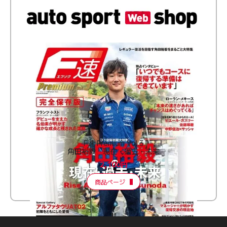
F速 Premium Vol.3
角田裕毅 現在・過去・未来
2,100円
商品ページ