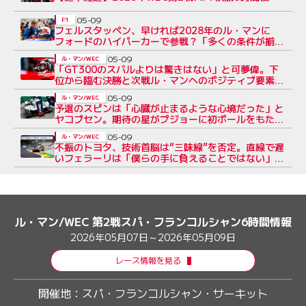
05-09
F1
フェルスタッペン、早ければ2028年のル・マンに
フォードのハイパーカーで参戦？「多くの条件が揃う
必要がある」と責任者
05-09
ル・マン/WEC
「GT300のスバルよりは驚きはない」と可夢偉。下
位から臨む決勝と次戦ル・マンへのポジティブ要素
【第2戦決勝前トヨタ会見】
05-09
ル・マン/WEC
予選のスピンは「心臓が止まるような心境だった」と
ヤコブセン。期待の星がプジョーに初ポールをもたら
す
05-09
ル・マン/WEC
不振のトヨタ、技術首脳は“三味線”を否定。直線で遅
いフェラーリは「僕らの手に負えることではない」
【第2戦予選の裏側】
ル・マン/WEC 第2戦スパ・フランコルシャン6時間情報
2026年05月07日～2026年05月09日
レース情報を見る
開催地：
スパ・フランコルシャン・サーキット