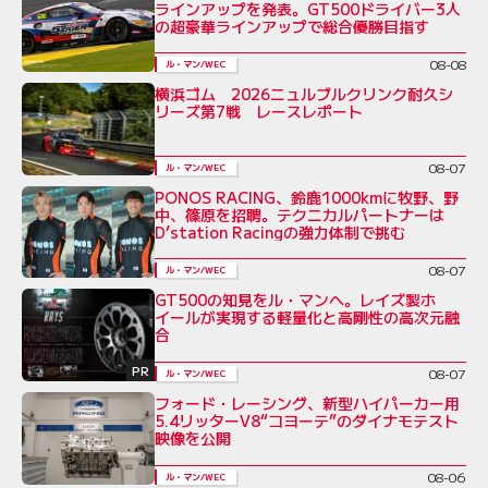
ラインアップを発表。GT500ドライバー3人
の超豪華ラインアップで総合優勝目指す
08-08
ル・マン/WEC
横浜ゴム 2026ニュルブルクリンク耐久シ
リーズ第7戦 レースレポート
08-07
ル・マン/WEC
PONOS RACING、鈴鹿1000kmに牧野、野
中、篠原を招聘。テクニカルパートナーは
D’station Racingの強力体制で挑む
08-07
ル・マン/WEC
GT500の知見をル・マンへ。レイズ製ホ
イールが実現する軽量化と高剛性の高次元融
合
PR
08-07
ル・マン/WEC
フォード・レーシング、新型ハイパーカー用
5.4リッターV8“コヨーテ”のダイナモテスト
映像を公開
08-06
ル・マン/WEC