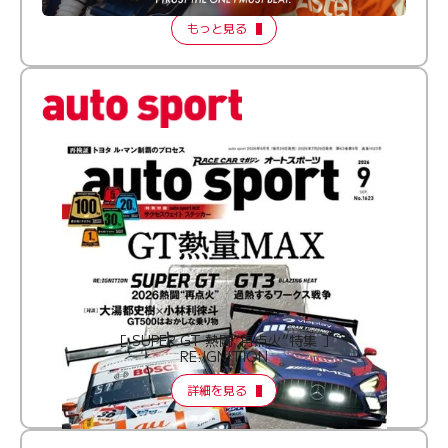
もっと見る
［ SUPER GT 熱闘“再点火”特集 ］
RE:IGNITION
詳細を見る