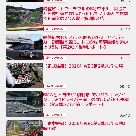
05-10
ル・マン/WEC
終盤ピットでトラブルの8号車平川「同じこ
とを繰り返さないようにしたい」波乱の展開
でトヨタは2台入賞／第2戦スパ
05-10
ル・マン/WEC
終盤に荒れたスパでBMWが1-2、ハイパー
カー初優勝を祝う。トヨタは可夢偉組が追い
上げ5位【第2戦／後半レポート】
05-10
ル・マン/WEC
【正式結果】2026年WEC第2戦スパ 決勝
05-10
ル・マン/WEC
BMWとトヨタが“別戦略”でポジションゲイ
ン。元F1ドライバー同士の激しいバトルも勃
発【第2戦スパ／前半レポート】
05-10
ル・マン/WEC
【途中経過】2026年WEC第2戦スパ 決勝3
時間後