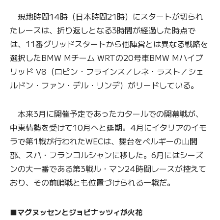
現地時間14時（日本時間21時）にスタートが切られ
たレースは、折り返しとなる3時間が経過した時点で
は、11番グリッドスタートから他陣営とは異なる戦略を
選択したBMW Mチーム WRTの20号車BMW Mハイブ
リッド V8（ロビン・フラインス／レネ・ラスト／シェ
ルドン・ファン・デル・リンデ）がリードしている。
本来3月に開催予定であったカタールでの開幕戦が、
中東情勢を受けて10月へと延期。4月にイタリアのイモ
ラで第1戦が行われたWECは、舞台をベルギーの山間
部、スパ・フランコルシャンに移した。6月にはシーズ
ンの大一番である第3戦ル・マン24時間レースが控えて
おり、その前哨戦とも位置づけられる一戦だ。
■マグヌッセンとジョビナッツィが火花