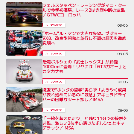
フェルスタッペン・レーシングがマニ・クー
ルで今季初優勝。レース2は赤旗中断の波乱
／GTWCヨーロッパ
08-06
ル・マン/WEC
“ホーム”ル・マンで大きな失望。プジョー
9X8、改良型開発と並行し不調の原因を徹底
究明へ
08-06
ル・マン/WEC
恐竜ポルシェの『武士レックス』が鈴鹿
1000kmに登場！リヤには「GT3ガオー」と
カタカナも
08-05
ル・マン/WEC
撤退で“ホンダの哲学”実らず「ようやく成果
が表れ始めているのに残念」アキュラドライ
バーの困難なシート探し／IMSA
08-05
ル・マン/WEC
「一線を超えた走り」と残り11分での接触を
非難。激しい2位争い演じたポルシェとキャ
デラック／IMSA