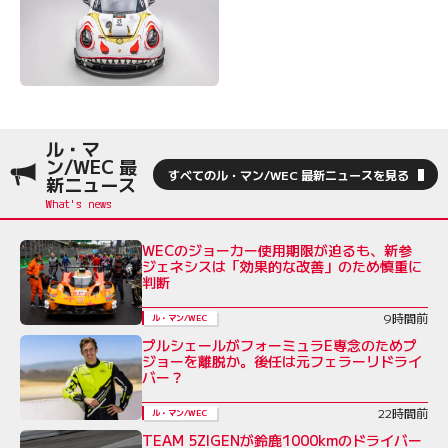
ル・マ
ン/WEC 最
すべてのル・マン/WEC 最新ニュースを見る
新ニュース
WECのジョーカー使用期限が迫るも、新参
ジェネシスは「効果的な改善」のため慎重に
判断
9時間前
ル・マン/WEC
プルシェールがフォーミュラE専念のためプ
ジョーを離脱か。後任は元フェラーリドライ
バー？
22時間前
ル・マン/WEC
TEAM 5ZIGENが鈴鹿1000kmのドライバー