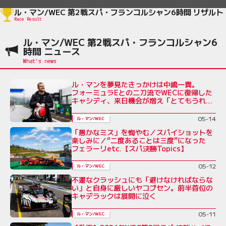
ル・マン/WEC 第2戦スパ・フランコルシャン6時間 リザルト
Race Result
ル・マン/WEC 第2戦スパ・フランコルシャン6
時間 ニュース
ル・マンを夢見たきっかけは中嶋一貴。
フォーミュラEとの二刀流でWECに復帰した
キャシディ、来日機会が増え「とてもうれし
い」
05-14
ル・マン/WEC
「愚かなミス」を悔やむ／スパイショットを
楽しみに／“二度あることは三度”になった
フェラーリetc.【スパ決勝Topics】
05-12
ル・マン/WEC
不運なクラッシュにも「避けなければならな
い」と自身に厳しいヤコブセン。前半首位の
キャデラックは展開に泣く
05-11
ル・マン/WEC