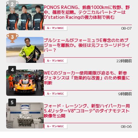
PONOS RACING、鈴鹿1000kmに牧野、野
中、篠原を招聘。テクニカルパートナーは
D’station Racingの強力体制で挑む
08-07
ル・マン/WEC
プルシェールがフォーミュラE専念のためプ
ジョーを離脱か。後任は元フェラーリドライ
バー？
22時間前
ル・マン/WEC
WECのジョーカー使用期限が迫るも、新参
ジェネシスは「効果的な改善」のため慎重に
判断
9時間前
ル・マン/WEC
フォード・レーシング、新型ハイパーカー用
5.4リッターV8“コヨーテ”のダイナモテスト
映像を公開
08-06
ル・マン/WEC