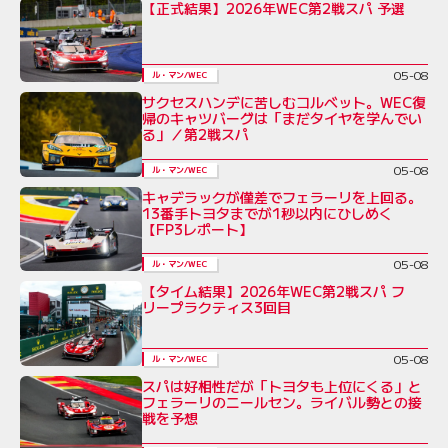
【正式結果】2026年WEC第2戦スパ 予選
05-08
ル・マン/WEC
サクセスハンデに苦しむコルベット。WEC復
帰のキャツバーグは「まだタイヤを学んでい
る」／第2戦スパ
05-08
ル・マン/WEC
キャデラックが僅差でフェラーリを上回る。
13番手トヨタまでが1秒以内にひしめく
【FP3レポート】
05-08
ル・マン/WEC
【タイム結果】2026年WEC第2戦スパ フ
リープラクティス3回目
05-08
ル・マン/WEC
スパは好相性だが「トヨタも上位にくる」と
フェラーリのニールセン。ライバル勢との接
戦を予想