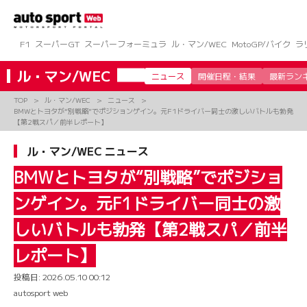
コ
ン
テ
ン
F1
スーパーGT
スーパーフォーミュラ
ル・マン/WEC
MotoGP/バイク
ラ
ツ
へ
ル・マン/WEC
ニュース
開催日程・結果
最新ラン
ス
キ
TOP
ル・マン/WEC
ニュース
ッ
BMWとトヨタが“別戦略”でポジションゲイン。元F1ドライバー同士の激しいバトルも勃発
プ
【第2戦スパ／前半レポート】
ル・マン/WEC ニュース
BMWとトヨタが“別戦略”でポジショ
ンゲイン。元F1ドライバー同士の激
しいバトルも勃発【第2戦スパ／前半
レポート】
投稿日:
2026.05.10 00:12
autosport web