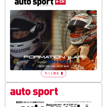
倒す相手を、信じてる。小林利徠斗 × 野村勇斗
【FORMATION LAP Produced by auto sport】
2026 Episode 2
もっと見る