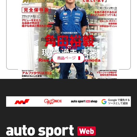
F速 Premium Vol.3
角田裕毅 現在・過去・未来
2,100円
商品ページ