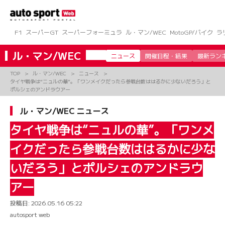
コ
ン
テ
ン
F1
スーパーGT
スーパーフォーミュラ
ル・マン/WEC
MotoGP/バイク
ラ
ツ
へ
ル・マン/WEC
ニュース
開催日程・結果
最新ラン
ス
キ
TOP
ル・マン/WEC
ニュース
ッ
タイヤ戦争は“ニュルの華”。「ワンメイクだったら参戦台数ははるかに少ないだろう」と
プ
ポルシェのアンドラウアー
ル・マン/WEC ニュース
タイヤ戦争は“ニュルの華”。「ワンメ
イクだったら参戦台数ははるかに少な
いだろう」とポルシェのアンドラウ
アー
投稿日:
2026.05.16 05:22
autosport web