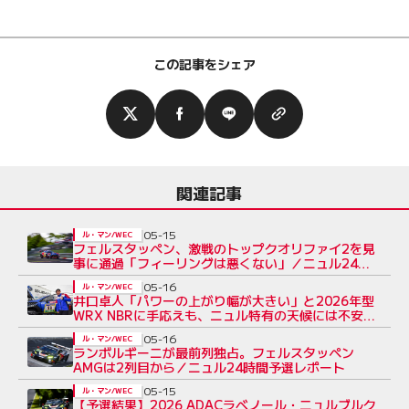
この記事をシェア
関連記事
05-15
ル・マン/WEC
フェルスタッペン、激戦のトップクオリファイ2を見
事に通過「フィーリングは悪くない」／ニュル24時
間
05-16
ル・マン/WEC
井口卓人「パワーの上がり幅が大きい」と2026年型
WRX NBRに手応えも、ニュル特有の天候には不安要
素も
05-16
ル・マン/WEC
ランボルギーニが最前列独占。フェルスタッペン
AMGは2列目から／ニュル24時間予選レポート
05-15
ル・マン/WEC
【予選結果】2026 ADACラベノール・ニュルブルク