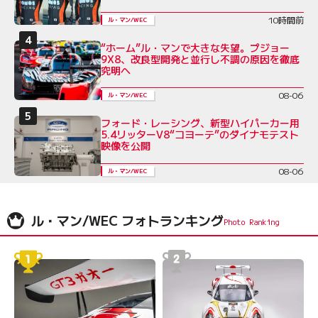
10時間前
ル・マン/WEC
“ホーム”ル・マンで大きな失望。プジョー
9X8、改良型開発と並行し不調の原因を徹底
究明へ
08-06
ル・マン/WEC
フォード・レーシング、新型ハイパーカー用
5.4リッターV8“コヨーテ”のダイナモテスト
映像を公開
08-06
ル・マン/WEC
ル・マン/WEC フォトランキング