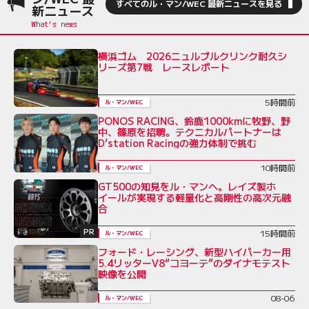
すべてのル・マン/WEC 最新ニュースを見る
新ニュース
横浜ゴム 2026ニュルブルクリンク耐久シ
リーズ第7戦 レースレポート
5時間前
ル・マン/WEC
PONOS RACING、鈴鹿1000kmに牧野、野
中、篠原を招聘。テクニカルパートナーは
D’station Racingの強力体制で挑む
10時間前
ル・マン/WEC
GT500の知見をル・マンへ。レイズ製ホ
イールが実現する軽量化と高剛性の高次元融
合
PR
15時間前
ル・マン/WEC
フォード・レーシング、新型ハイパーカー用
5.4リッターV8“コヨーテ”のダイナモテスト
映像を公開
08-06
ル・マン/WEC