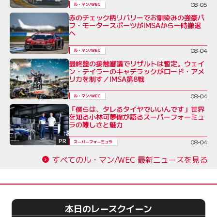
08-05
ル・マン/WEC
赤のチェック柄リバリーでお馴染みの強豪パ
フ・モータースポーツがIMSAから一時撤退
へ
08-04
ル・マン/WEC
最終盤の接触審議でリザルトは暫定。ウェイ
ン・テイラーのキャデラックがロード・アメ
リカを制す／IMSA第8戦
08-04
ル・マン/WEC
「僕らは、タレるタイヤでいいんです」世界
を知る小林可夢偉が語るスーパーフォーミュ
ラの難しさと魅力
PR
08-04
スーパーフォーミュラ
すべてのル・マン/WEC 最新ニュースを見る
本日のレースクイーン