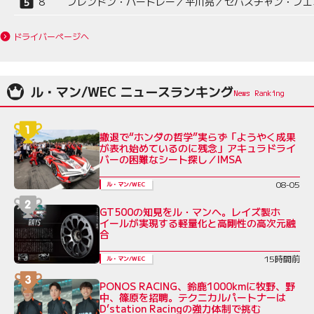
8
ブレンドン・ハートレー／平川亮／セバスチャン・ブエ
ドライバーページへ
ル・マン/WEC ニュースランキング
撤退で“ホンダの哲学”実らず「ようやく成果
が表れ始めているのに残念」アキュラドライ
バーの困難なシート探し／IMSA
08-05
ル・マン/WEC
GT500の知見をル・マンへ。レイズ製ホ
イールが実現する軽量化と高剛性の高次元融
合
15時間前
ル・マン/WEC
PONOS RACING、鈴鹿1000kmに牧野、野
中、篠原を招聘。テクニカルパートナーは
D’station Racingの強力体制で挑む