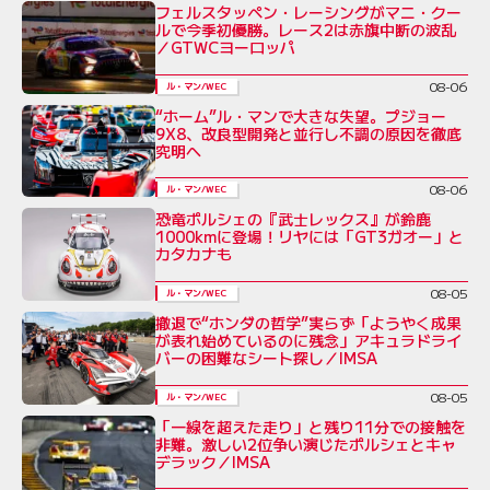
フェルスタッペン・レーシングがマニ・クー
ルで今季初優勝。レース2は赤旗中断の波乱
／GTWCヨーロッパ
08-06
ル・マン/WEC
“ホーム”ル・マンで大きな失望。プジョー
9X8、改良型開発と並行し不調の原因を徹底
究明へ
08-06
ル・マン/WEC
恐竜ポルシェの『武士レックス』が鈴鹿
1000kmに登場！リヤには「GT3ガオー」と
カタカナも
08-05
ル・マン/WEC
撤退で“ホンダの哲学”実らず「ようやく成果
が表れ始めているのに残念」アキュラドライ
バーの困難なシート探し／IMSA
08-05
ル・マン/WEC
「一線を超えた走り」と残り11分での接触を
非難。激しい2位争い演じたポルシェとキャ
デラック／IMSA