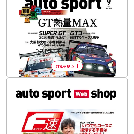
［ SUPER GT 熱闘“再点火”特集 ］
RE:IGNITION
詳細を見る