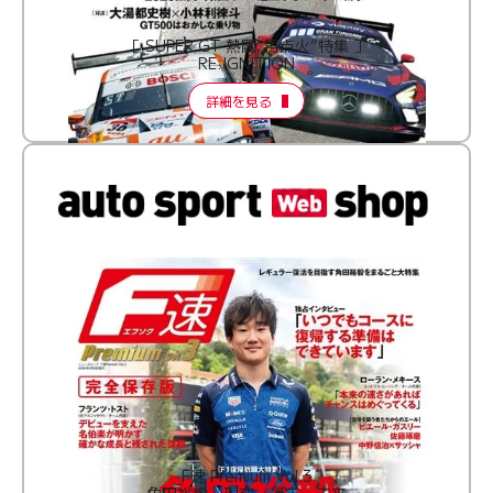
［ SUPER GT 熱闘“再点火”特集 ］
RE:IGNITION
詳細を見る
F速 Premium Vol.3
角田裕毅 現在・過去・未来