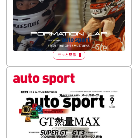
倒す相手を、信じてる。小林利徠斗 × 野村勇斗
【FORMATION LAP Produced by auto sport】
2026 Episode 2
もっと見る