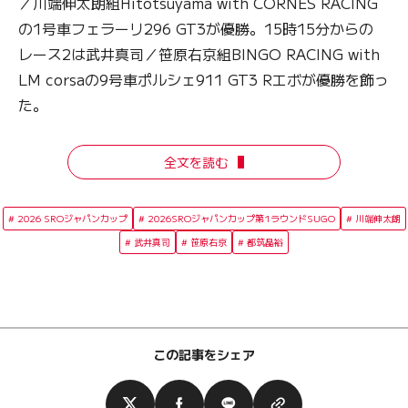
／川端伸太朗組Hitotsuyama with CORNES RACING
の1号車フェラーリ296 GT3が優勝。15時15分からの
レース2は武井真司／笹原右京組BINGO RACING with
LM corsaの9号車ポルシェ911 GT3 Rエボが優勝を飾っ
た。
全文を読む
2026 SROジャパンカップ
2026SROジャパンカップ第1ラウンドSUGO
川端伸太朗
武井真司
笹原右京
都筑晶裕
この記事をシェア