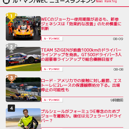
ル・マン/WEC ニュースランキング
WECのジョーカー使用期限が迫るも、新参
ジェネシスは「効果的な改善」のため慎重に
判断
08-09
ル・マン/WEC
TEAM 5ZIGENが鈴鹿1000kmのドライバー
ラインアップを発表。GT500ドライバー3人
の超豪華ラインアップで総合優勝目指す
08-08
ル・マン/WEC
ロード・アメリカでの接触に対し厳罰、エス
トーレに2レースの保護観察処分下る。出場
停止の可能性も
9時間前
ル・マン/WEC
プルシェールがフォーミュラE専念のためプ
ジョーを離脱か。後任は元フェラーリドライ
バー？