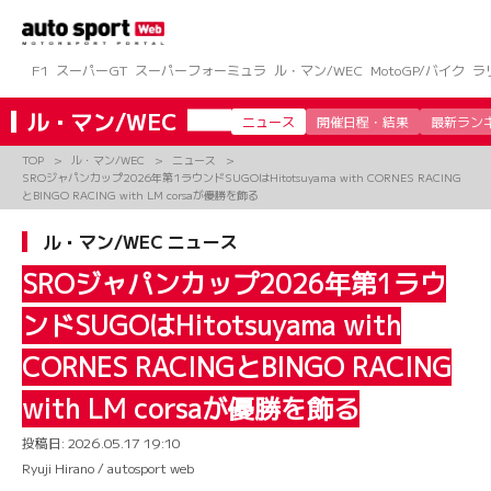
コ
ン
テ
ン
F1
スーパーGT
スーパーフォーミュラ
ル・マン/WEC
MotoGP/バイク
ラ
ツ
へ
ル・マン/WEC
ニュース
開催日程・結果
最新ラン
ス
キ
TOP
ル・マン/WEC
ニュース
ッ
SROジャパンカップ2026年第1ラウンドSUGOはHitotsuyama with CORNES RACING
プ
とBINGO RACING with LM corsaが優勝を飾る
ル・マン/WEC ニュース
SROジャパンカップ2026年第1ラウ
ンドSUGOはHitotsuyama with
CORNES RACINGとBINGO RACING
with LM corsaが優勝を飾る
投稿日:
2026.05.17 19:10
Ryuji Hirano / autosport web