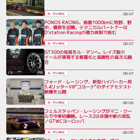
08-07
ル・マン/WEC
PONOS RACING、鈴鹿1000kmに牧野、野
中、篠原を招聘。テクニカルパートナーは
D’station Racingの強力体制で挑む
08-07
ル・マン/WEC
GT500の知見をル・マンへ。レイズ製ホ
イールが実現する軽量化と高剛性の高次元融
合
PR
08-07
ル・マン/WEC
フォード・レーシング、新型ハイパーカー用
5.4リッターV8“コヨーテ”のダイナモテスト
映像を公開
08-06
ル・マン/WEC
フェルスタッペン・レーシングがマニ・クー
ルで今季初優勝。レース2は赤旗中断の波乱
／GTWCヨーロッパ
08-06
ル・マン/WEC