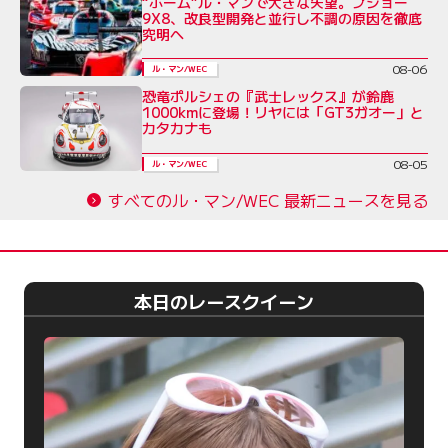
“ホーム”ル・マンで大きな失望。プジョー
9X8、改良型開発と並行し不調の原因を徹底
究明へ
08-06
ル・マン/WEC
恐竜ポルシェの『武士レックス』が鈴鹿
1000kmに登場！リヤには「GT3ガオー」と
カタカナも
08-05
ル・マン/WEC
すべてのル・マン/WEC 最新ニュースを見る
本日のレースクイーン