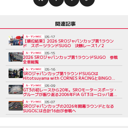
関連記事
05-17
ル・マン/WEC
【順位結果】2026 SROジャパンカップ第1ラウン
ド スポーツランドSUGO 決勝レース1／2
05-15
ル・マン/WEC
2026 SROジャパンカップ第1ラウンドSUGO 参戦
全車総覧
05-16
ル・マン/WEC
SROジャパンカップ第1ラウンドSUGOは
Hitotsuyama with CORNES RACINGとBINGO
RACING with LM corsaがポール
05-09
ル・マン/WEC
GT3の初レースから20年。SROモータースポーツ・
グループが振り返る2006年FIA GT3ヨーロッパ選手
権開幕戦
05-07
ル・マン/WEC
SROジャパンカップの2026年開幕ラウンドとなる
SUGOには合計16台が参戦へ