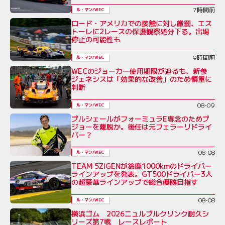
7時間前
ル・マン/WEC
ロード・アメリカでの接触に対し厳罰、エス
トーレに2レースの保護観察処分下る。出場
停止の可能性も
9時間前
ル・マン/WEC
WECのジョーカー使用期限が迫るも、新参
ジェネシスは「効果的な改善」のため慎重に
判断
08-09
ル・マン/WEC
プルシェールがフォーミュラE専念のためプ
ジョーを離脱か。後任は元フェラーリドライ
バー？
08-08
ル・マン/WEC
TEAM 5ZIGENが鈴鹿1000kmのドライバー
ラインアップを発表。GT500ドライバー3人
の超豪華ラインアップで総合優勝目指す
08-08
ル・マン/WEC
横浜ゴム 2026ニュルブルクリンク耐久シ
リーズ第7戦 レースレポート