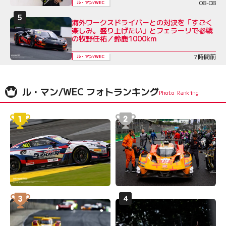
08-08
ル・マン/WEC
海外ワークスドライバーとの対決を「すごく
楽しみ。盛り上げたい」とフェラーリで参戦
の牧野任祐／鈴鹿1000km
7時間前
ル・マン/WEC
ル・マン/WEC フォトランキング