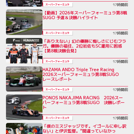
17時間前
スーパーフォーミュラ
【動画】2026年スーパーフォーミュラ第8戦
SUGO 予選＆決勝ハイライト
17時間前
スーパーフォーミュラ
「ありえない」幻の優勝に悔しさにじむフラ
ガ。優勝の福住、2位岩佐もSC運用に困惑
【第8戦決勝会見】
17時間前
スーパーフォーミュラ
HAZAMA ANDO Triple Tree Racing
2026スーパーフォーミュラ第8戦SUGO
レースレポート
17時間前
スーパーフォーミュラ
PONOS NAKAJIMA RACING 2026スー
パーフォーミュラ第8戦SUGO 決勝レポー
ト
17時間前
スーパーフォーミュラ
「僕のミスジャッジです。イゴールに申し訳
ない」と伊沢監督。“間違っていなかっ