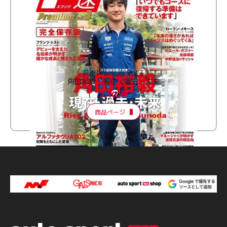
F速 Premium Vol.3
角田裕毅 現在・過去・未来
2,100円
商品ページ