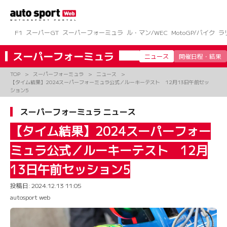
コ
ン
テ
ン
F1
スーパーGT
スーパーフォーミュラ
ル・マン/WEC
MotoGP/バイク
ラ
ツ
へ
スーパーフォーミュラ
ニュース
開催日程・結果
ス
キ
TOP
スーパーフォーミュラ
ニュース
ッ
【タイム結果】2024スーパーフォーミュラ公式／ルーキーテスト 12月13日午前セッ
プ
ション5
スーパーフォーミュラ ニュース
【タイム結果】2024スーパーフォー
ミュラ公式／ルーキーテスト 12月
13日午前セッション5
投稿日:
2024.12.13 11:05
autosport web