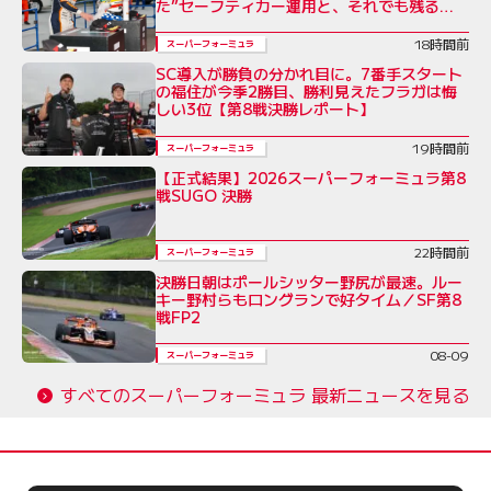
た”セーフティカー運用と、それでも残る不
公平感
18時間前
スーパーフォーミュラ
SC導入が勝負の分かれ目に。7番手スタート
の福住が今季2勝目、勝利見えたフラガは悔
しい3位【第8戦決勝レポート】
19時間前
スーパーフォーミュラ
【正式結果】2026スーパーフォーミュラ第8
戦SUGO 決勝
22時間前
スーパーフォーミュラ
決勝日朝はポールシッター野尻が最速。ルー
キー野村らもロングランで好タイム／SF第8
戦FP2
08-09
スーパーフォーミュラ
すべてのスーパーフォーミュラ 最新ニュースを見る