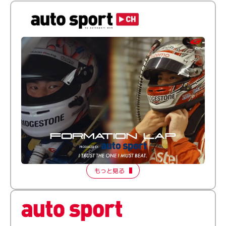
倒す相手を、信じてる。小林利徠斗 × 野村勇斗
【FORMATION LAP Produced by auto sport】
2026 Episode 2
もっと見る