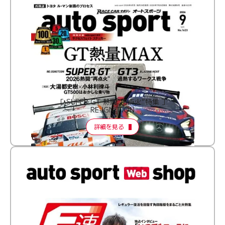
［ SUPER GT 熱闘“再点火”特集 ］
RE:IGNITION
詳細を見る