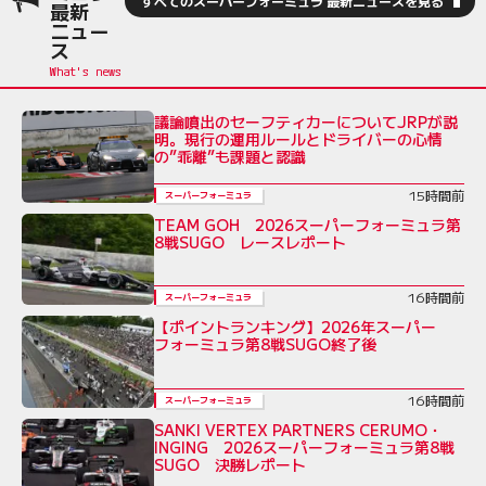
すべてのスーパーフォーミュラ 最新ニュースを見る
最新
ニュー
ス
議論噴出のセーフティカーについてJRPが説
明。現行の運用ルールとドライバーの心情
の”乖離”も課題と認識
15時間前
スーパーフォーミュラ
TEAM GOH 2026スーパーフォーミュラ第
8戦SUGO レースレポート
16時間前
スーパーフォーミュラ
【ポイントランキング】2026年スーパー
フォーミュラ第8戦SUGO終了後
16時間前
スーパーフォーミュラ
SANKI VERTEX PARTNERS CERUMO・
INGING 2026スーパーフォーミュラ第8戦
SUGO 決勝レポート