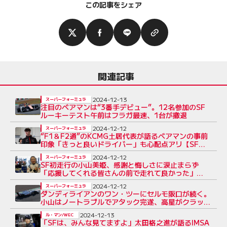
この記事をシェア
関連記事
2024-12-13
スーパーフォーミュラ
注目のベアマンは“3番手デビュー”。12名参加のSF
ルーキーテスト午前はフラガ最速、1台が撤退
2024-12-12
スーパーフォーミュラ
“F1＆F2通”のKCMG土居代表が語るベアマンの事前
印象「きっと良いドライバー」も心配点アリ【SF鈴
鹿テストインサイド】
2024-12-12
スーパーフォーミュラ
SF初走行の小山美姫、感謝と悔しさに涙止まらず
「応援してくれる皆さんの前で走れて良かった」
「レースに出たい」
2024-12-12
スーパーフォーミュラ
ダンディライアンのワン・ツーにセルモ阪口が続く。
小山はノートラブルでアタック完遂、高星がクラッ
シュ／SF鈴鹿テスト
2024-12-13
ル・マン/WEC
「SFは、みんな見てますよ」太田格之進が語るIMSA