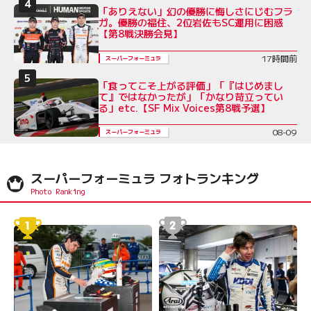
「ありえない」幻の優勝に悔しさにじむフラ
ガ。優勝の福住、2位岩佐もSC運用に困惑
【第8戦決勝会見】
17時間前
スーパーフォーミュラ
「食ってこそ上がる評価」「『はじめまし
て』ではなかったが」「かなり苛立ってい
る」etc.【SF Mix Voices第8戦予選】
08-09
スーパーフォーミュラ
スーパーフォーミュラ フォトランキング