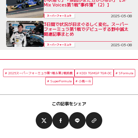
Mix Voices第1戦“事件簿”（2）】
2025-03-08
スーパーフォーミュラ
3日間で状況が目まぐるしく変化。スーパー
フォーミュラ第1戦でデビューする野中誠太
関連記事まとめ
2025-03-08
スーパーフォーミュラ
2025スーパーフォーミュラ第1戦＆第2戦鈴鹿
KDDI TGMGP TGR-DC
SFormula
SuperFormula
小高一斗
この記事をシェア