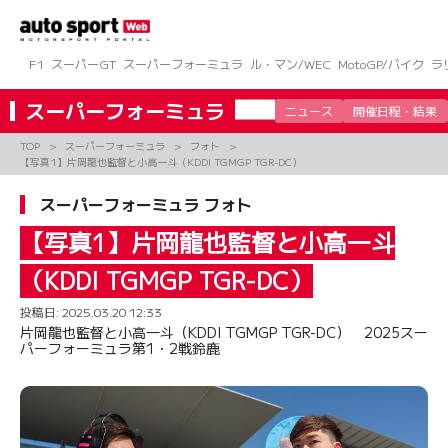
コ
ン
テ
ン
F1
スーパーGT
スーパーフォーミュラ
ル・マン/WEC
MotoGP/バイク
ラ
ツ
へ
スーパーフォーミュラ
ニュース
開催日程・結果
ス
キ
TOP
スーパーフォーミュラ
フォト
ッ
【写真1】片岡龍也監督と小高一斗（KDDI TGMGP TGR-DC）
プ
スーパーフォーミュラ フォト
【写真1】片岡龍也監督と小高一斗
（KDDI TGMGP TGR-DC）
投稿日:
2025.03.20 12:33
片岡龍也監督と小高一斗（KDDI TGMGP TGR-DC） 2025スー
パーフォーミュラ第1・2戦鈴鹿