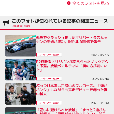
全てのフォトを見る
このフォトが使われている記事の関連ニュース
鈴鹿でクラッシュ喫したオリバー・ラスムッ
センの手術が成功。IMPULがSNSで報告
2025-03-13
スーパーフォーミュラ
F2経験者オサリバンが面食らったノックアウ
ト予選。接触ペナルティは「僕の方が前にい
た」
2025-03-10
スーパーフォーミュラ
ぶっつけ本番は戸惑いのフルコース。「頭が
パンク」しながらも完走デビューを飾った野
中誠太
2025-03-09
スーパーフォーミュラ
「互いに避けられた接触」「ずっと2速がな
い状態で」「原因がまだ分からない」【SF