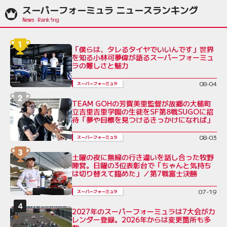
スーパーフォーミュラ ニュースランキング
「僕らは、タレるタイヤでいいんです」世界
を知る小林可夢偉が語るスーパーフォーミュ
ラの難しさと魅力
08-04
スーパーフォーミュラ
TEAM GOHの芳賀美里監督が故郷の大槌町
立吉里吉里学園の生徒をSF第8戦SUGOに招
待「夢や目標を見つけるきっかけになれば」
08-03
スーパーフォーミュラ
土曜の夜に無線の行き違いを話し合った牧野
陣営。日曜の3位表彰台で「ちゃんと気持ち
は切り替えて臨めた」／第7戦富士決勝
07-19
スーパーフォーミュラ
2027年のスーパーフォーミュラは7大会がカ
レンダー登録。2026年からは変更箇所も多