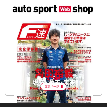
F速 Premium Vol.3
角田裕毅 現在・過去・未来
2,100円
商品ページ