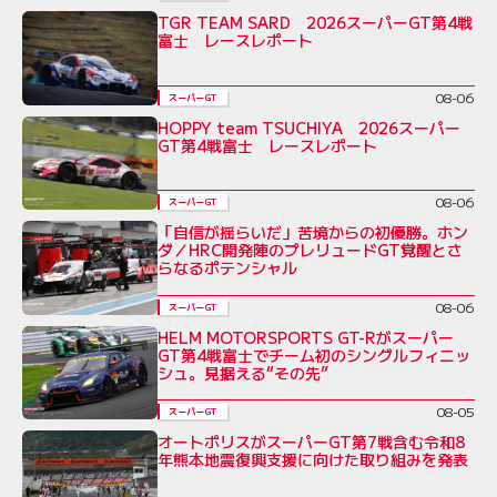
TGR TEAM SARD 2026スーパーGT第4戦
富士 レースレポート
08-06
スーパーGT
HOPPY team TSUCHIYA 2026スーパー
GT第4戦富士 レースレポート
08-06
スーパーGT
「自信が揺らいだ」苦境からの初優勝。ホン
ダ／HRC開発陣のプレリュードGT覚醒とさ
らなるポテンシャル
08-06
スーパーGT
HELM MOTORSPORTS GT-Rがスーパー
GT第4戦富士でチーム初のシングルフィニッ
シュ。見据える“その先”
08-05
スーパーGT
オートポリスがスーパーGT第7戦含む令和8
年熊本地震復興支援に向けた取り組みを発表