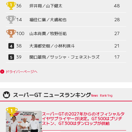
36
坪井翔／山下健太
48
14
福住仁嶺／大嶋和也
28
100
山本尚貴／牧野任祐
27
38
大湯都史樹／小林利徠斗
21
39
関口雄飛／サッシャ・フェネストラズ
17
ドライバーページへ
スーパーGT ニュースランキング
スーパーGTの2027年からのオフィシャルタ
イヤサプライヤーが決定。GT500はブリヂ
ストン、GT300はダンロップが供給