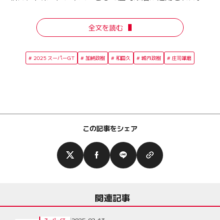
全文を読む
2025 スーパーGT
加納政樹
和田久
城内政樹
庄司雄磨
この記事をシェア
関連記事
2025-02-13
スーパーGT