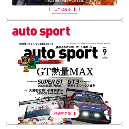
もっと見る
［ SUPER GT 熱闘“再点火”特集 ］
RE:IGNITION
詳細を見る