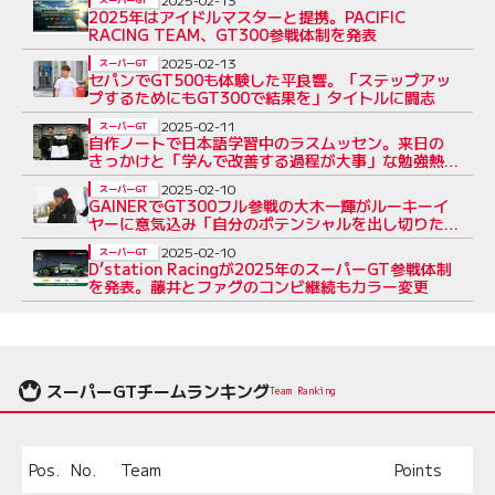
2025年はアイドルマスターと提携。PACIFIC
RACING TEAM、GT300参戦体制を発表
2025-02-13
スーパーGT
セパンでGT500も体験した平良響。「ステップアッ
プするためにもGT300で結果を」タイトルに闘志
2025-02-11
スーパーGT
自作ノートで日本語学習中のラスムッセン。来日の
きっかけと「学んで改善する過程が大事」な勉強熱心
さ
2025-02-10
スーパーGT
GAINERでGT300フル参戦の大木一輝がルーキーイ
ヤーに意気込み「自分のポテンシャルを出し切りた
い」
2025-02-10
スーパーGT
D’station Racingが2025年のスーパーGT参戦体制
を発表。藤井とファグのコンビ継続もカラー変更
スーパーGTチームランキング
Team Ranking
Pos.
No.
Team
Points