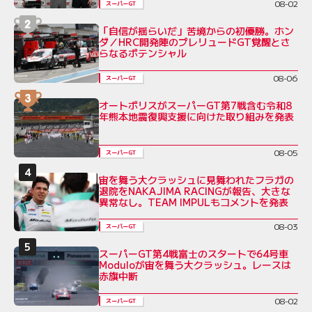
08-02
スーパーGT
「自信が揺らいだ」苦境からの初優勝。ホン
ダ／HRC開発陣のプレリュードGT覚醒とさ
らなるポテンシャル
08-06
スーパーGT
オートポリスがスーパーGT第7戦含む令和8
年熊本地震復興支援に向けた取り組みを発表
08-05
スーパーGT
宙を舞う大クラッシュに見舞われたフラガの
退院をNAKAJIMA RACINGが報告、大きな
異常なし。TEAM IMPULもコメントを発表
08-03
スーパーGT
スーパーGT第4戦富士のスタートで64号車
Moduloが宙を舞う大クラッシュ。レースは
赤旗中断
08-02
スーパーGT