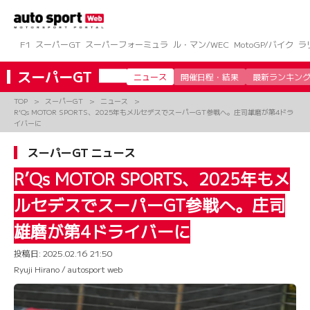
コ
ン
テ
ン
F1
スーパーGT
スーパーフォーミュラ
ル・マン/WEC
MotoGP/バイク
ラ
ツ
へ
スーパーGT
ニュース
開催日程・結果
最新ランキン
ス
キ
TOP
スーパーGT
ニュース
ッ
R’Qs MOTOR SPORTS、2025年もメルセデスでスーパーGT参戦へ。庄司雄磨が第4ドラ
プ
イバーに
スーパーGT ニュース
R’Qs MOTOR SPORTS、2025年もメ
ルセデスでスーパーGT参戦へ。庄司
雄磨が第4ドライバーに
投稿日:
2025.02.16 21:50
Ryuji Hirano / autosport web