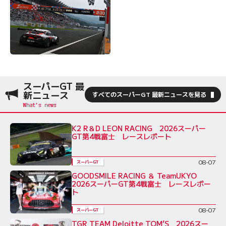
スーパーGT 最
新ニュース
すべてのスーパーGT 最新ニュースを見る
K2 R＆D LEON RACING 2026スーパー
GT第4戦富士 レースレポート
08-07
スーパーGT
GOODSMILE RACING ＆ TeamUKYO
2026スーパーGT第4戦富士 レースレポー
ト
08-07
スーパーGT
TGR TEAM Deloitte TOM’S 2026スー