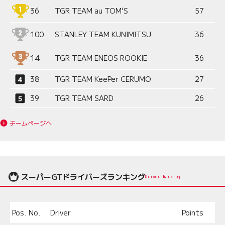
36
TGR TEAM au TOM’S
57
100
STANLEY TEAM KUNIMITSU
36
14
TGR TEAM ENEOS ROOKIE
36
38
TGR TEAM KeePer CERUMO
27
39
TGR TEAM SARD
26
チームページへ
スーパーGTドライバーズランキング
Driver Ranking
Pos.
No.
Driver
Points