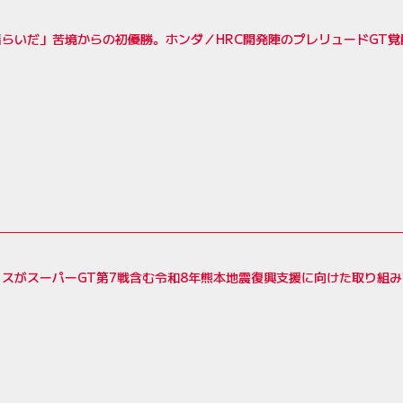
揺らいだ」苦境からの初優勝。ホンダ／HRC開発陣のプレリュードGT
スがスーパーGT第7戦含む令和8年熊本地震復興支援に向けた取り組