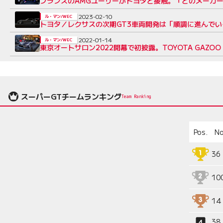
フランスのAMGユーザーがトヨタと接触。「どのメーカーで
2023-02-10
ル・マン/WEC
トヨタ／レクサスの次期GT3車両開発は「順調に進んでいる
2022-01-14
ル・マン/WEC
東京オートサロン2022開幕で初披露。TOYOTA GAZOO
スーパーGTチームランキング
Team Ranking
Pos.
No
36
10
14
38