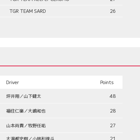
TGR TEAM SARD
26
Driver
Points
坪井翔／山下健太
48
福住仁嶺／大嶋和也
28
山本尚貴／牧野任祐
27
大湯都史樹／小林利徠斗
21