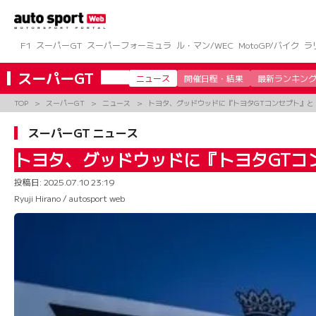
コ
ン
テ
ン
F1
スーパーGT
スーパーフォーミュラ
ル・マン/WEC
MotoGP/バイク
ラ
ツ
へ
スーパーGT
ニュース
開催日程・結果
最新ランキン
ス
キ
TOP
スーパーGT
ニュース
トヨタ、グッドウッドに『トヨタGTコンセプト』と
ッ
プ
スーパーGT ニュース
トヨタ、グッドウッドに『トヨタGTコ
投稿日:
2025.07.10 23:19
Ryuji Hirano / autosport web