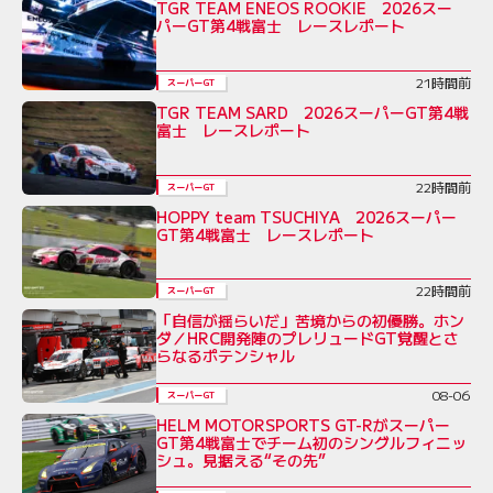
TGR TEAM ENEOS ROOKIE 2026スー
パーGT第4戦富士 レースレポート
21時間前
スーパーGT
TGR TEAM SARD 2026スーパーGT第4戦
富士 レースレポート
22時間前
スーパーGT
HOPPY team TSUCHIYA 2026スーパー
GT第4戦富士 レースレポート
22時間前
スーパーGT
「自信が揺らいだ」苦境からの初優勝。ホン
ダ／HRC開発陣のプレリュードGT覚醒とさ
らなるポテンシャル
08-06
スーパーGT
HELM MOTORSPORTS GT-Rがスーパー
GT第4戦富士でチーム初のシングルフィニッ
シュ。見据える“その先”