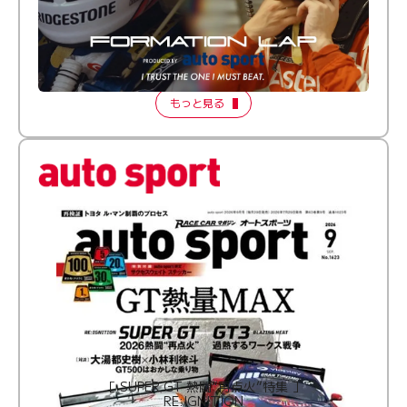
倒す相手を、信じてる。小林利徠斗 × 野村勇斗
【FORMATION LAP Produced by auto sport】
2026 Episode 2
もっと見る
［ SUPER GT 熱闘“再点火”特集 ］
RE:IGNITION