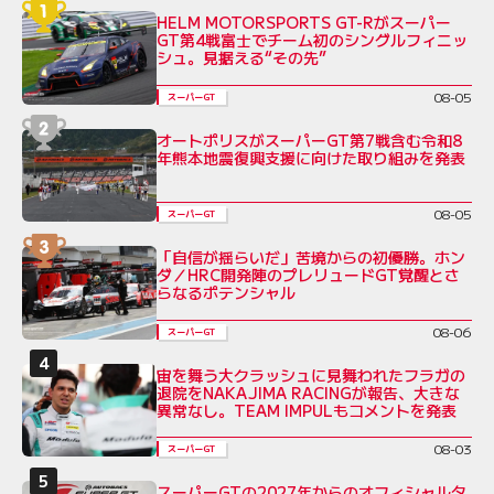
HELM MOTORSPORTS GT-Rがスーパー
GT第4戦富士でチーム初のシングルフィニッ
シュ。見据える“その先”
08-05
スーパーGT
オートポリスがスーパーGT第7戦含む令和8
年熊本地震復興支援に向けた取り組みを発表
08-05
スーパーGT
「自信が揺らいだ」苦境からの初優勝。ホン
ダ／HRC開発陣のプレリュードGT覚醒とさ
らなるポテンシャル
08-06
スーパーGT
宙を舞う大クラッシュに見舞われたフラガの
退院をNAKAJIMA RACINGが報告、大きな
異常なし。TEAM IMPULもコメントを発表
08-03
スーパーGT
スーパーGTの2027年からのオフィシャルタ