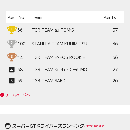
Pos.
No.
Team
Points
36
TGR TEAM au TOM’S
57
100
STANLEY TEAM KUNIMITSU
36
14
TGR TEAM ENEOS ROOKIE
36
38
TGR TEAM KeePer CERUMO
27
39
TGR TEAM SARD
26
チームページへ
スーパーGTドライバーズランキング
Driver Ranking