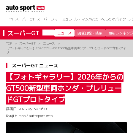
コ
ン
テ
ン
F1
スーパーGT
スーパーフォーミュラ
ル・マン/WEC
MotoGP/バイク
ラ
ツ
へ
スーパーGT
ニュース
開催日程・結果
最新ランキン
ス
キ
TOP
スーパーGT
ニュース
ッ
【フォトギャラリー】2026年からのGT500新型車両ホンダ・プレリュードGTプロトタイ
プ
プ
スーパーGT ニュース
【フォトギャラリー】2026年からの
GT500新型車両ホンダ・プレリュー
ドGTプロトタイプ
投稿日:
2025.09.30 16:01
Ryuji Hirano / autosport web