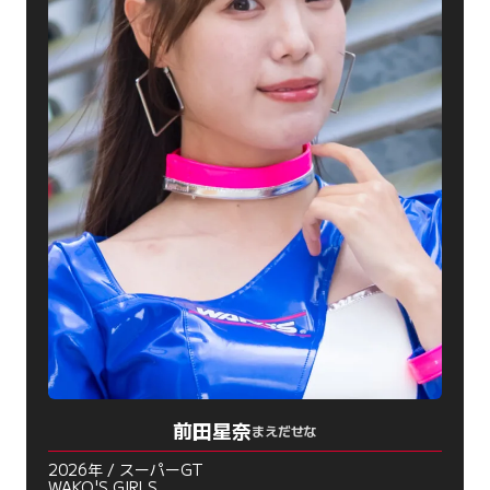
前田星奈
まえだせな
2026年 / スーパーGT
WAKO'S GIRLS