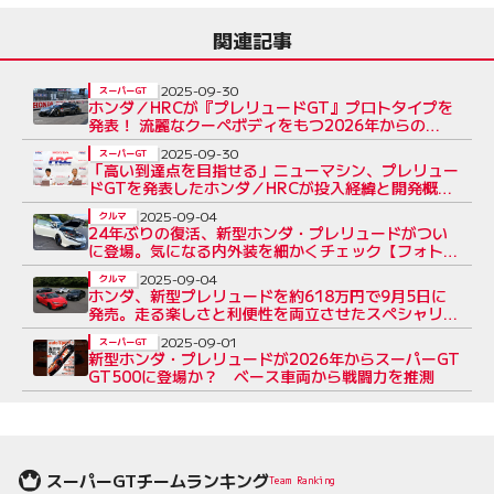
関連記事
2025-09-30
スーパーGT
ホンダ／HRCが『プレリュードGT』プロトタイプを
発表！ 流麗なクーペボディをもつ2026年からの
GT500ニューウェポンを公開
2025-09-30
スーパーGT
「高い到達点を目指せる」ニューマシン、プレリュー
ドGTを発表したホンダ／HRCが投入経緯と開発概要
を説明
2025-09-04
クルマ
24年ぶりの復活、新型ホンダ・プレリュードがつい
に登場。気になる内外装を細かくチェック【フォト
ギャラリー】
2025-09-04
クルマ
ホンダ、新型プレリュードを約618万円で9月5日に
発売。走る楽しさと利便性を両立させたスペシャリ
ティースポーツ
2025-09-01
スーパーGT
新型ホンダ・プレリュードが2026年からスーパーGT
GT500に登場か？ ベース車両から戦闘力を推測
スーパーGTチームランキング
Team Ranking