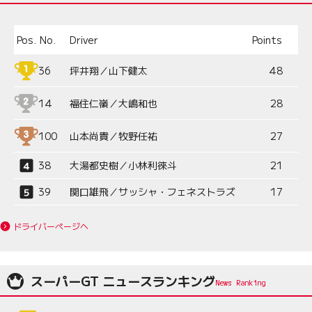
Pos.
No.
Driver
Points
36
坪井翔／山下健太
48
14
福住仁嶺／大嶋和也
28
100
山本尚貴／牧野任祐
27
38
大湯都史樹／小林利徠斗
21
39
関口雄飛／サッシャ・フェネストラズ
17
ドライバーページへ
スーパーGT ニュースランキング