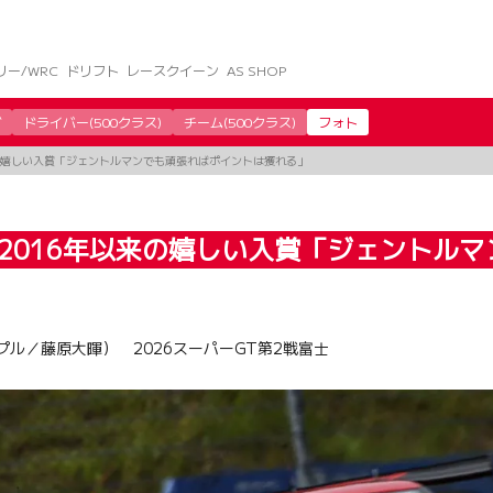
リー/WRC
ドリフト
レースクイーン
AS SHOP
グ
ドライバー(500クラス)
チーム(500クラス)
フォト
年以来の嬉しい入賞「ジェントルマンでも頑張ればポイントは獲れる」
戦富士で2016年以来の嬉しい入賞「ジェント
プル／藤原大暉） 2026スーパーGT第2戦富士