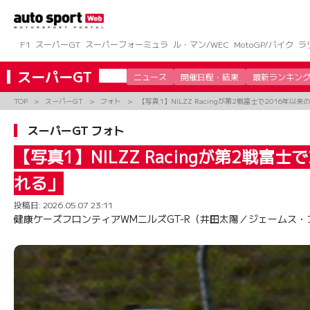
コ
ン
テ
ン
F1
スーパーGT
スーパーフォーミュラ
ル・マン/WEC
MotoGP/バイク
ラ
ツ
へ
スーパーGT
ニュース
開催日程・結果
最新ランキン
ス
キ
TOP
スーパーGT
フォト
【写真1】NILZZ Racingが第2戦富士で2016
ッ
プ
スーパーGT フォト
【写真1】NILZZ Racingが第2
れる」
投稿日:
2026.05.07 23:11
健康ケーズフロンティアWMニルズGT-R（井田太陽／ジェームス・