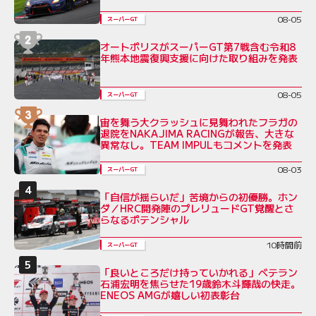
08-05
スーパーGT
オートポリスがスーパーGT第7戦含む令和8
年熊本地震復興支援に向けた取り組みを発表
08-05
スーパーGT
宙を舞う大クラッシュに見舞われたフラガの
退院をNAKAJIMA RACINGが報告、大きな
異常なし。TEAM IMPULもコメントを発表
08-03
スーパーGT
「自信が揺らいだ」苦境からの初優勝。ホン
ダ／HRC開発陣のプレリュードGT覚醒とさ
らなるポテンシャル
10時間前
スーパーGT
「良いところだけ持っていかれる」ベテラン
石浦宏明を焦らせた19歳鈴木斗輝哉の快走。
ENEOS AMGが嬉しい初表彰台