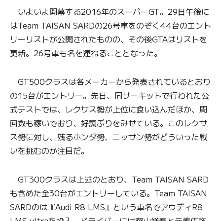
いよいよ開幕する2016年のスーパーGT。29日午後に
はTeam TAISAN SARDの26号車をのぞく44台のエント
リーリストが公開されたものの、その後GTAはリストを
更新。26号車も名を連ねることとなった。
GT500クラスは各メーカーから発表されているとおり
の15台がエントリー。先日、同サーキットで行われた公
式テストでは、レクサス勢が上位に食い込んだほか、周
回数も稼いでおり、好調ぶりをみせている。このレクサ
ス勢に対し、残るホンダ勢、ニッサン勢がどういった戦
いを挑むのか注目だ。
GT300クラスは上述のとおり、Team TAISAN SARD
も含めた全30台がエントリーしている。Team TAISAN
SARDのは『Audi R8 LMS』という車名でアウディR8
LMS ultraを投入。ドライバーには密山祥吾と元嶋佑弥