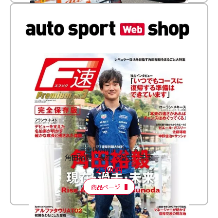
F速 Premium Vol.3
角田裕毅 現在・過去・未来
2,100円
商品ページ