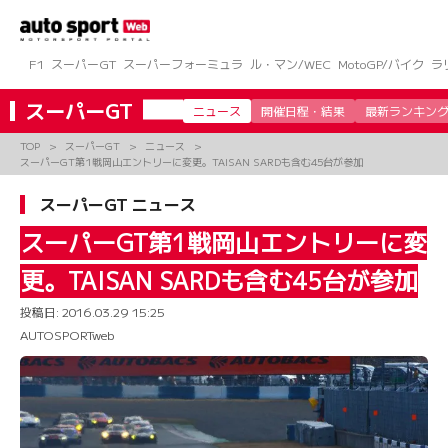
コ
ン
テ
ン
F1
スーパーGT
スーパーフォーミュラ
ル・マン/WEC
MotoGP/バイク
ラ
ツ
へ
スーパーGT
ニュース
開催日程・結果
最新ランキン
ス
キ
TOP
スーパーGT
ニュース
ッ
スーパーGT第1戦岡山エントリーに変更。TAISAN SARDも含む45台が参加
プ
スーパーGT ニュース
スーパーGT第1戦岡山エントリーに変
更。TAISAN SARDも含む45台が参加
投稿日:
2016.03.29 15:25
AUTOSPORTweb