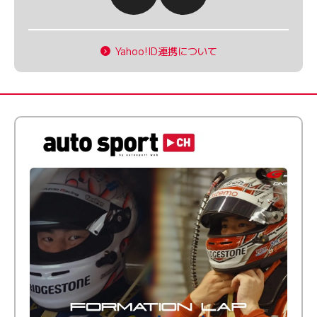
Yahoo!ID連携について
倒す相手を、信じてる。小林利徠斗 × 野村勇斗