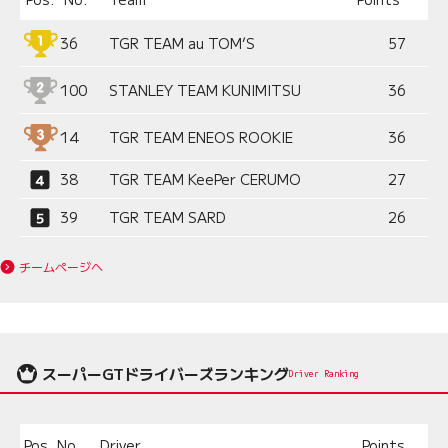
36
TGR TEAM au TOM’S
57
100
STANLEY TEAM KUNIMITSU
36
14
TGR TEAM ENEOS ROOKIE
36
38
TGR TEAM KeePer CERUMO
27
39
TGR TEAM SARD
26
チームページへ
スーパーGTドライバーズランキング
Driver Ranking
Pos.
No.
Driver
Points