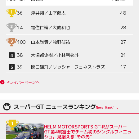
36
坪井翔／山下健太
48
14
福住仁嶺／大嶋和也
28
100
山本尚貴／牧野任祐
27
38
大湯都史樹／小林利徠斗
21
39
関口雄飛／サッシャ・フェネストラズ
17
ドライバーページへ
スーパーGT ニュースランキング
HELM MOTORSPORTS GT-Rがスーパー
GT第4戦富士でチーム初のシングルフィニッ
シュ。見据える“その先”