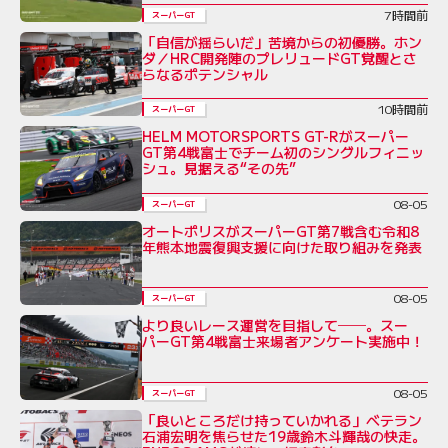
7時間前
スーパーGT
「自信が揺らいだ」苦境からの初優勝。ホン
ダ／HRC開発陣のプレリュードGT覚醒とさ
らなるポテンシャル
10時間前
スーパーGT
HELM MOTORSPORTS GT-Rがスーパー
GT第4戦富士でチーム初のシングルフィニッ
シュ。見据える“その先”
08-05
スーパーGT
オートポリスがスーパーGT第7戦含む令和8
年熊本地震復興支援に向けた取り組みを発表
08-05
スーパーGT
より良いレース運営を目指して──。スー
パーGT第4戦富士来場者アンケート実施中！
08-05
スーパーGT
「良いところだけ持っていかれる」ベテラン
石浦宏明を焦らせた19歳鈴木斗輝哉の快走。