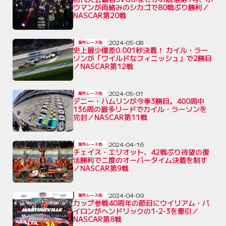
ウマンが雨絡みのシカゴで80戦ぶり勝利／
NASCAR第20戦
2024-05-08
海外レース他
史上最少僅差0.001秒決着！ カイル・ラー
ソンが「ワイルドなフィニッシュ」で2勝目
／NASCAR第12戦
2024-05-01
海外レース他
デニー・ハムリンが今季3勝目。400周中
136周の最多リードでカイル・ラーソンを
完封／NASCAR第11戦
2024-04-16
海外レース他
チェイス・エリオット、42戦ぶり待望の復
活勝利で二度のオーバータイム決着を制す
／NASCAR第9戦
2024-04-09
海外レース他
カップ参戦40周年の節目にウイリアム・バ
イロンがヘンドリックの1-2-3を牽引／
NASCAR第8戦