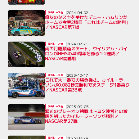
2024-04-02
海外レース他
僚友のタスキを受けたデニー・ハムリンが
ホームで今季2勝目「これはチームの勝利」
／NASCAR第7戦
2024-02-21
海外レース他
雨の月曜順延スタート、ウイリアム・バイ
ロンがHMSの40周年を飾る1-2達成／
NASCAR開幕戦
2023-10-17
海外レース他
これぞ大一番での勝負強さ。カイル・ラー
ソンが0.082秒差勝利で次ステージ1番乗り
／NASCAR第33戦
2023-09-05
海外レース他
緊迫のプレーオフ緒戦はトヨタ陣営との激
闘を制したカイル・ラーソンが勝利／
NASCAR第27戦
2023-08-29
海外レース他