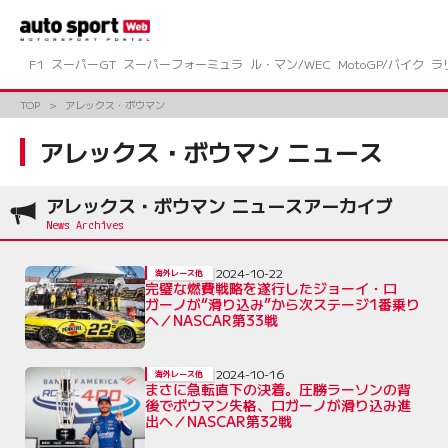
コ
ン
テ
ン
F1
スーパーGT
スーパーフォーミュラ
ル・マン/WEC
MotoGP/バイク
ラ
ツ
へ
TOP
アレックス・ボウマン
ス
キ
アレックス・ボウマン ニュース
ッ
プ
アレックス・ボウマン ニュースアーカイブ
2024-10-22
海外レース他
完璧な燃費戦略を遂行したジョーイ・ロ
ガーノが“滑り込み”から次ステージ1番乗り
へ／NASCAR第33戦
2024-10-16
海外レース他
まさに急転直下の決着。圧勝ラーソンの背
後でボウマン失格、ロガーノが滑り込み進
出へ／NASCAR第32戦