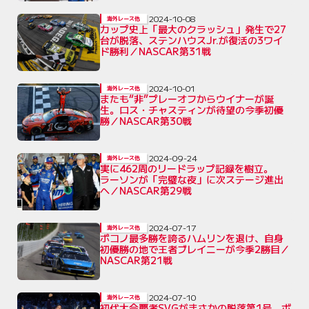
2024-10-08
海外レース他
カップ史上「最大のクラッシュ」発生で27
台が脱落、ステンハウスJr.が復活の3ワイ
ド勝利／NASCAR第31戦
2024-10-01
海外レース他
またも“非”プレーオフからウイナーが誕
生。ロス・チャスティンが待望の今季初優
勝／NASCAR第30戦
2024-09-24
海外レース他
実に462周のリードラップ記録を樹立。
ラーソンが「完璧な夜」に次ステージ進出
へ／NASCAR第29戦
2024-07-17
海外レース他
ポコノ最多勝を誇るハムリンを退け、自身
初優勝の地で王者ブレイニーが今季2勝目／
NASCAR第21戦
2024-07-10
海外レース他
初代大会覇者SVGがまさかの脱落第1号、ボ