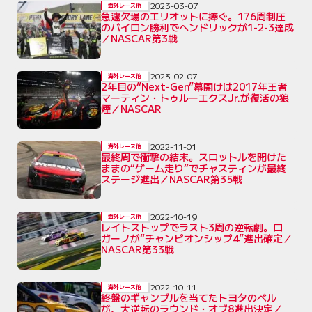
2023-03-07
海外レース他
急遽欠場のエリオットに捧ぐ。176周制圧
のバイロン勝利でヘンドリックが1-2-3達成
／NASCAR第3戦
2023-02-07
海外レース他
2年目の“Next-Gen”幕開けは2017年王者
マーティン・トゥルーエクスJr.が復活の狼
煙／NASCAR
2022-11-01
海外レース他
最終周で衝撃の結末。スロットルを開けた
ままの“ゲーム走り”でチャスティンが最終
ステージ進出／NASCAR第35戦
2022-10-19
海外レース他
レイトストップでラスト3周の逆転劇。ロ
ガーノが“チャンピオンシップ4”進出確定／
NASCAR第33戦
2022-10-11
海外レース他
終盤のギャンブルを当てたトヨタのベル
が、大逆転のラウンド・オブ8進出決定／