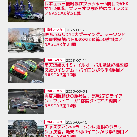
レギュラー最終戦はブッシャー3勝目でRFK
が1-2達成。プレーオフ最終枠はウォレスに
／NASCAR第26戦
2023-07-25
海外レース他
勝者ハムリンに大ブーイング。ラーソンと
の遺恨接触バトルの末に通算50勝到達／
NASCAR第21戦
2023-07-11
海外レース他
雨天短縮の1.5マイルオーバル戦は好機を捉
えたウイリアム・バイロンが今季4勝目／
NASCAR第19戦
2023-05-31
海外レース他
再度月曜順延の勝負は、59戦ぶりライア
ン・ブレイニーが“客席ダイブ”の祝宴／
NASCAR第14戦
2023-05-16
海外レース他
チャスティンvsラーソンは遺恨のクラッ
シュ決着。漁夫の利バイロンが今季3勝目／
NASCAR第13戦