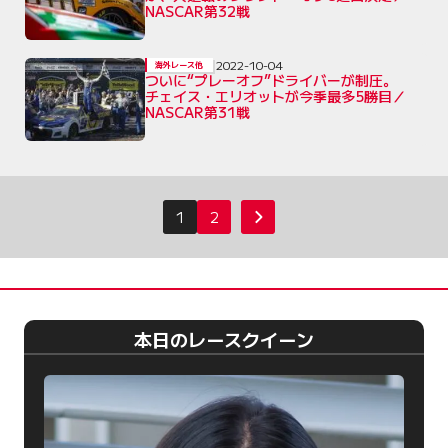
NASCAR第32戦
2022-10-04
海外レース他
ついに“プレーオフ”ドライバーが制圧。
チェイス・エリオットが今季最多5勝目／
NASCAR第31戦
投
1
2
次へ
稿
の
ペ
ー
本日のレースクイーン
ジ
送
り