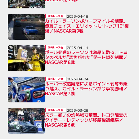
2023-04-18
海外レース他
カイル・ラーソンがハーフマイル初制覇。
僚友チェイス・エリオットも“トップ10”復
帰／NASCAR第9戦
2023-04-11
海外レース他
ポール発進のラーソンは激昂に散る。トヨ
タのベルが“恋焦がれた”ダート戦を制覇／
NASCAR第8戦
2023-04-04
海外レース他
ルーバー改造疑惑によるポイント剥奪も乗
り越え、カイル・ラーソンが今季初勝利／
NASCAR第7戦
2023-03-28
海外レース他
スター揃いの灼熱戦で奮闘。トヨタ陣営の
タイラー・レディックが移籍後初優勝／
NASCAR第6戦