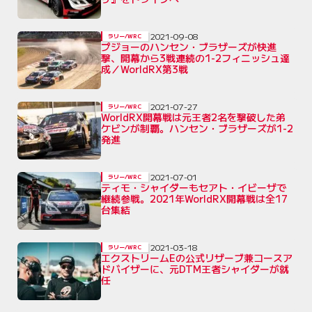
2021-09-08
ラリー/WRC
プジョーのハンセン・ブラザーズが快進
撃、開幕から3戦連続の1-2フィニッシュ達
成／WorldRX第3戦
2021-07-27
ラリー/WRC
WorldRX開幕戦は元王者2名を撃破した弟
ケビンが制覇。ハンセン・ブラザーズが1-2
発進
2021-07-01
ラリー/WRC
ティモ・シャイダーもセアト・イビーザで
継続参戦。2021年WorldRX開幕戦は全17
台集結
2021-03-18
ラリー/WRC
エクストリームEの公式リザーブ兼コースア
ドバイザーに、元DTM王者シャイダーが就
任