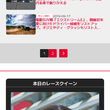
代名車で振りかえる
2019-09-17
ラリー/WRC
電動SUV戦『エクストリームE』、開催初年
度に向けたドライバー候補をリストアッ
プ。オジエやディ・グラッシもリスト入り
か
投
1
2
次へ
稿
の
ペ
ー
本日のレースクイーン
ジ
送
り