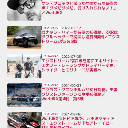
ケン・ブロックと競った仲間からも追悼の
声「ダメだダメだ、受け入れられない！」
／WorldRX
2022-07-12
ラリー/WRC
ガナッシ・ハマーが待望の初優勝、RXRは
ダブルヘッダーで挽回し通算5勝目／エクス
トリームE第2＆3戦
2022-07-05
ラリー/WRC
エクストリームE第2戦を前にエキサイト・
エナジー・レーシングがドライバー変更。
シャイダーとモリナーロが実戦へ
2021-09-21
ラリー/WRC
ニクラス・グロンホルムが初日制覇。王者
クリストファーソンも今季初優勝／
WorldRX第4戦・第5戦
2021-09-16
ラリー/WRC
WorldRXラトビア戦で、元王者マティア
ス・エクストロームが『セアト・イビー
ザ』をドライブへ