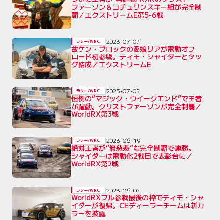
ファーソン＆コチュリンスキー組が完全制
覇／エクストリームE第5-6戦
2023-07-07
ラリー/WRC
故ケン・ブロックの愛娘リアが電動オフ
ロード初参戦。ティモ・シャイダーとタッ
グ結成／エクストリームE
2023-07-05
ラリー/WRC
恒例の“マジック・ウイークエンド”で王者
が躍動。クリストファーソンが完全制覇／
WorldRX第3戦
2023-06-19
ラリー/WRC
絶対王者が“無慈悲”な完全制覇で連勝。
シャイダーは電動化2戦目で表彰台に／
WorldRX第2戦
2023-06-02
ラリー/WRC
WorldRXフル参戦最後の枠でティモ・シャ
イダーが復帰。CEディーラーチームは新カ
ラーを披露