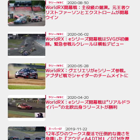
2020-08-30
ラリー/WRC
WorldRX開幕戦：主役級の競演。元王者ク
リストファーソンとエクストロームが開幕
ウイン
2020-06-02
ラリー/WRC
WorldRX：eシリーズ開幕戦はSVGが初優
勝。緊急参戦ルクレールは横転デビュー
2020-05-28
ラリー/WRC
WorldRX：グエリエリがeシリーズ参戦。
アブダビ戦でシャイダーのチームメイトに
2020-04-20
ラリー/WRC
WorldRX：eシリーズ開幕戦は“リアルドラ
イバー”の北欧出身ラリーストが勝利
2019-11-22
スーパーGT
12年ぶりのワークス復活で圧倒的な強さを
発揮した『アウディA4 DTM』／DTMを歴