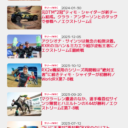
2024-01-30
ラリー/WRC
元DTM“2冠”ティモ・シャイダーが新チー
ム結成。クララ・アンダーソンとのタッグ
で参戦へ／エクストリームE
2023-12-05
ラリー/WRC
アクシオナ・サインツは無念の転倒決着。
RXRのヨハン＆ミカエラ組が逆転王者に／
エクストリームE最終戦
2023-10-12
ラリー/WRC
RX2e機採用のシリーズ再開戦は“絶対王
者”に続きティモ・シャイダーが初勝利／
WorldRX第7-8戦
2023-09-20
ラリー/WRC
マクラーレン撤退のなか、選手権首位サイ
ンツ陣営とハミルトンのX44が勝利／エク
ストリームE第7-8戦
2023-07-12
ラリー/WRC
ついに王者が“再起動”RXRのクリスト