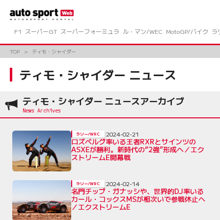
コ
ン
テ
ン
F1
スーパーGT
スーパーフォーミュラ
ル・マン/WEC
MotoGP/バイク
ラ
ツ
へ
TOP
ティモ・シャイダー
ス
キ
ティモ・シャイダー ニュース
ッ
プ
ティモ・シャイダー ニュースアーカイブ
2024-02-21
ラリー/WRC
ロズベルグ率いる王者RXRとサインツの
ASXEが勝利。新時代の“2強”形成へ／エク
ストリームE開幕戦
2024-02-14
ラリー/WRC
名門チップ・ガナッシや、世界的DJ率いる
カール・コックスMSが相次いで参戦休止へ
／エクストリームE