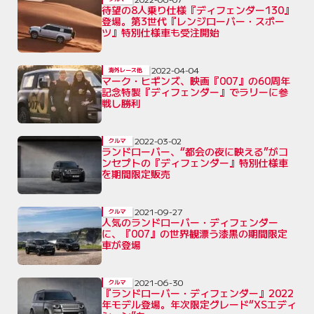
待望の8人乗り仕様『ディフェンダー130』
登場。第3世代『レンジローバー・スポー
ツ』特別仕様車も受注開始
2022-04-04
海外レース他
マーク・ヒギンズ、映画『007』の60周年
記念特製『ディフェンダー』でラリーに参
戦し勝利
2022-03-02
クルマ
ランドローバー、“都会の夜に映える”がコ
ンセプトの『ディフェンダー』特別仕様車
を期間限定販売
2021-09-27
クルマ
人気のランドローバー・ディフェンダー
に、『007』の世界観漂う漆黒の期間限定
車が登場
2021-06-30
クルマ
『ランドローバー・ディフェンダー』2022
年モデル登場。年次限定グレード“XSエディ