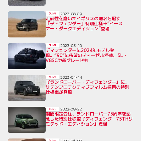
2023-08-09
クルマ
走破性を磨いたイギリスの地名を冠す
『ディフェンダー』特別仕様車“イース
ナー・ダークエディション”登場
2023-05-10
クルマ
ディフェンダーに2024年モデル登
場。“90”に待望のディーゼル搭載、5L・
V8SCや新グレードも
2023-04-14
クルマ
『ランドローバー・ディフェンダー』に、
サテンプロテクティブフィルム採用の特別
仕様車が登場
2022-09-22
クルマ
期間限定受注、ランドローバー75周年を記
念した特別仕様車『ディフェンダー75THリ
ミテッド・エディション』登場
2022-06-07
クルマ