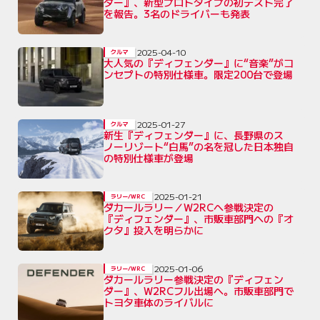
ダー』、新型プロトタイプの初テスト完了
を報告。3名のドライバーも発表
2025-04-10
クルマ
大人気の『ディフェンダー』に“音楽”がコ
ンセプトの特別仕様車。限定200台で登場
2025-01-27
クルマ
新生『ディフェンダー』に、長野県のス
ノーリゾート“白馬”の名を冠した日本独自
の特別仕様車が登場
2025-01-21
ラリー/WRC
ダカールラリー／W2RCへ参戦決定の
『ディフェンダー』、市販車部門への『オ
クタ』投入を明らかに
2025-01-06
ラリー/WRC
ダカールラリー参戦決定の『ディフェン
ダー』、W2RCフル出場へ。市販車部門で
トヨタ車体のライバルに