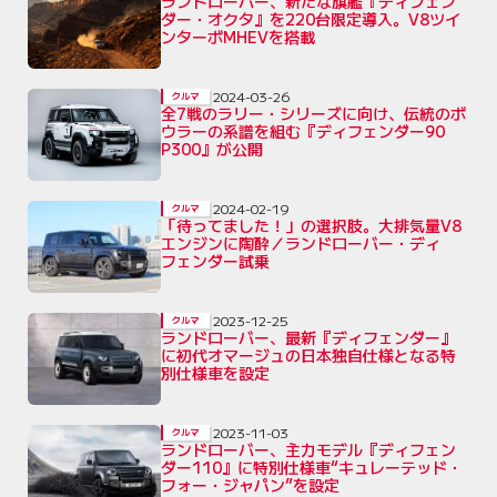
ランドローバー、新たな旗艦『ディフェン
ダー・オクタ』を220台限定導入。V8ツイ
ンターボMHEVを搭載
2024-03-26
クルマ
全7戦のラリー・シリーズに向け、伝統のボ
ウラーの系譜を組む『ディフェンダー90
P300』が公開
2024-02-19
クルマ
「待ってました！」の選択肢。大排気量V8
エンジンに陶酔／ランドローバー・ディ
フェンダー試乗
2023-12-25
クルマ
ランドローバー、最新『ディフェンダー』
に初代オマージュの日本独自仕様となる特
別仕様車を設定
2023-11-03
クルマ
ランドローバー、主力モデル『ディフェン
ダー110』に特別仕様車“キュレーテッド・
フォー・ジャパン”を設定