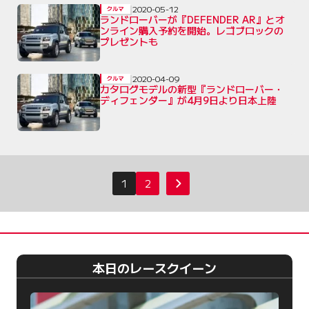
2020-05-12
クルマ
ランドローバーが『DEFENDER AR』とオ
ンライン購入予約を開始。レゴブロックの
プレゼントも
2020-04-09
クルマ
カタログモデルの新型『ランドローバー・
ディフェンダー』が4月9日より日本上陸
投
1
2
次へ
稿
の
ペ
ー
本日のレースクイーン
ジ
送