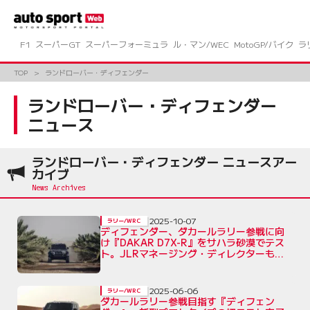
コ
ン
テ
ン
F1
スーパーGT
スーパーフォーミュラ
ル・マン/WEC
MotoGP/バイク
ラ
ツ
へ
TOP
ランドローバー・ディフェンダー
ス
キ
ランドローバー・ディフェンダー
ッ
ニュース
プ
ランドローバー・ディフェンダー ニュースアー
カイブ
2025-10-07
ラリー/WRC
ディフェンダー、ダカールラリー参戦に向
け『DAKAR D7X-R』をサハラ砂漠でテス
ト。JLRマネージング・ディレクターも決
定
2025-06-06
ラリー/WRC
ダカールラリー参戦目指す『ディフェン