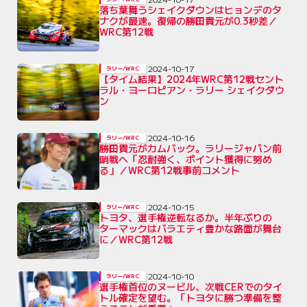
落ち葉舞うシェイクダウンはヒョンデのタ
ナクが最速。復帰の勝田貴元が0.3秒差／
WRC第12戦
2024-10-17
ラリー/WRC
【タイム結果】2024年WRC第12戦セント
ラル・ヨーロピアン・ラリー シェイクダウ
ン
2024-10-16
ラリー/WRC
勝田貴元がカムバック。ラリージャパン前
哨戦へ「忍耐強く、ポイント獲得に努め
る」／WRC第12戦事前コメント
2024-10-15
ラリー/WRC
トヨタ、選手権逆転なるか。半年ぶりの
ターマックはバラエティ豊かな路面が舞台
に／WRC第12戦
2024-10-10
ラリー/WRC
選手権首位のヌービル、次戦CERでのタイ
トル確定を望む。「トヨタに勝つ準備を整