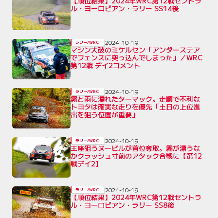
【順位結果】2024年WRC第12戦セントラ
ル・ヨーロピアン・ラリー SS14後
2024-10-19
ラリー/WRC
マシン大破のミケルセン「アンダーステア
でフェンスに突っ込んでしまった」／WRC
第12戦 デイ2コメント
2024-10-19
ラリー/WRC
霧と雨に濡れたターマック。走順で不利な
トヨタは確実な走りを優先「土日の上位進
出を狙う位置が重要」
2024-10-19
ラリー/WRC
王座狙うヌービルが首位奪取。霧が漂うな
かクラッシュ寸前のアタック合戦に【第12
戦デイ2】
2024-10-19
ラリー/WRC
【順位結果】2024年WRC第12戦セントラ
ル・ヨーロピアン・ラリー SS8後