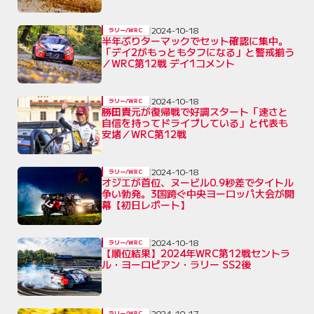
2024-10-18
ラリー/WRC
半年ぶりターマックでセット確認に集中。
「デイ2がもっともタフになる」と警戒揃う
／WRC第12戦 デイ1コメント
2024-10-18
ラリー/WRC
勝田貴元が復帰戦で好調スタート「速さと
自信を持ってドライブしている」と代表も
安堵／WRC第12戦
2024-10-18
ラリー/WRC
オジエが首位、ヌービル0.9秒差でタイトル
争い勃発。3国跨ぐ中央ヨーロッパ大会が開
幕【初日レポート】
2024-10-18
ラリー/WRC
【順位結果】2024年WRC第12戦セントラ
ル・ヨーロピアン・ラリー SS2後
2024-10-17
ラリー/WRC