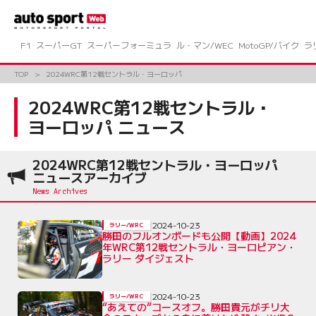
コ
ン
テ
ン
F1
スーパーGT
スーパーフォーミュラ
ル・マン/WEC
MotoGP/バイク
ラ
ツ
へ
TOP
2024WRC第12戦セントラル・ヨーロッパ
ス
キ
2024WRC第12戦セントラル・
ッ
ヨーロッパ ニュース
プ
2024WRC第12戦セントラル・ヨーロッパ
ニュースアーカイブ
2024-10-23
ラリー/WRC
勝田のフルオンボードも公開【動画】2024
年WRC第12戦セントラル・ヨーロピアン・
ラリー ダイジェスト
2024-10-23
ラリー/WRC
“あえての”コースオフ。勝田貴元がチリ大