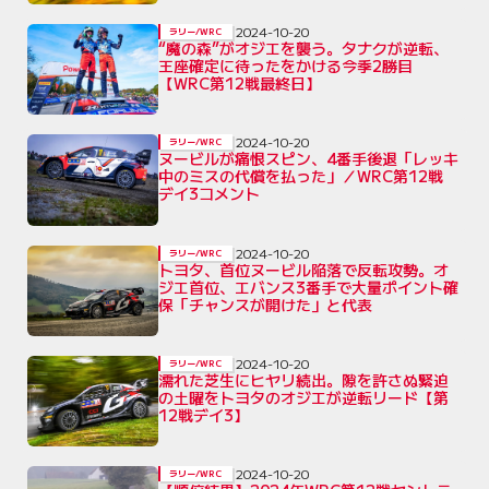
2024-10-20
ラリー/WRC
“魔の森”がオジエを襲う。タナクが逆転、
王座確定に待ったをかける今季2勝目
【WRC第12戦最終日】
2024-10-20
ラリー/WRC
ヌービルが痛恨スピン、4番手後退「レッキ
中のミスの代償を払った」／WRC第12戦
デイ3コメント
2024-10-20
ラリー/WRC
トヨタ、首位ヌービル陥落で反転攻勢。オ
ジエ首位、エバンス3番手で大量ポイント確
保「チャンスが開けた」と代表
2024-10-20
ラリー/WRC
濡れた芝生にヒヤリ続出。隙を許さぬ緊迫
の土曜をトヨタのオジエが逆転リード【第
12戦デイ3】
2024-10-20
ラリー/WRC