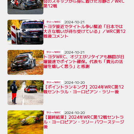
会のスキップから身に着けた冷静さ／WRC
第12戦
2024-10-21
ラリー/WRC
トヨタ接近でタイトル争い緊迫「日本では
大きな戦いが待ち受けている」／WRC第12
戦後コメント
2024-10-21
ラリー/WRC
トヨタWRC、オジエがリタイアも勝田が日
曜最速でポイント確保。代表も「貴元の活
躍を嬉しく思う」と感謝
2024-10-20
ラリー/WRC
【ポイントランキング】2024年WRC第12
戦セントラル・ヨーロピアン・ラリー後
2024-10-20
ラリー/WRC
【最終結果】2024年WRC第12戦セントラ
ル・ヨーロピアン・ラリー パワーステージ
後