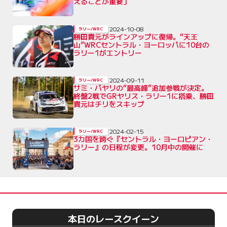
えることが重要」
2024-10-08
ラリー/WRC
勝田貴元がラインアップに復帰。“天王
山”WRCセントラル・ヨーロッパに10台の
ラリー1がエントリー
2024-09-11
ラリー/WRC
サミ・パヤリの“最高峰”追加参戦が決定。
終盤2戦でGRヤリス・ラリー1に搭乗、勝田
貴元はチリをスキップ
2024-02-15
ラリー/WRC
3カ国を跨ぐ『セントラル・ヨーロピアン・
ラリー』の日程が変更。10月中の開催に
本日のレースクイーン