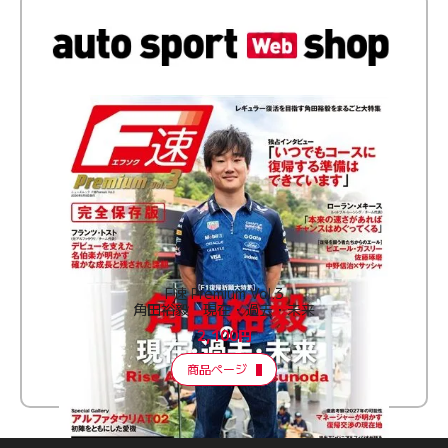
F速 Premium Vol.3
角田裕毅 現在・過去・未来
2,100円
商品ページ