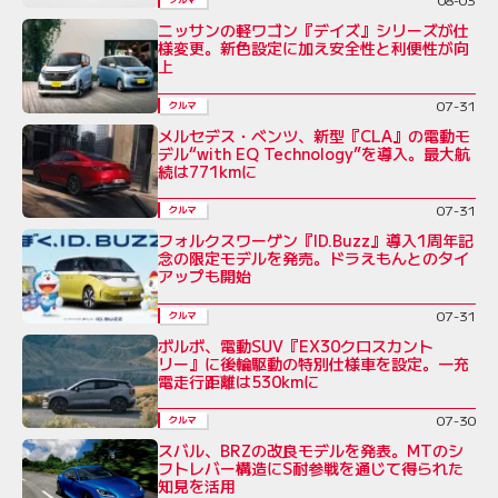
ニッサンの軽ワゴン『デイズ』シリーズが仕
様変更。新色設定に加え安全性と利便性が向
上
07-31
クルマ
メルセデス・ベンツ、新型『CLA』の電動モ
デル“with EQ Technology”を導入。最大航
続は771kmに
07-31
クルマ
フォルクスワーゲン『ID.Buzz』導入1周年記
念の限定モデルを発売。ドラえもんとのタイ
アップも開始
07-31
クルマ
ボルボ、電動SUV『EX30クロスカント
リー』に後輪駆動の特別仕様車を設定。一充
電走行距離は530kmに
07-30
クルマ
スバル、BRZの改良モデルを発表。MTのシ
フトレバー構造にS耐参戦を通じて得られた
知見を活用