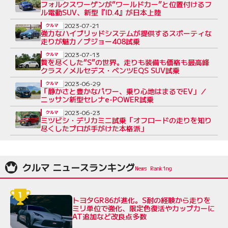
フォルクスワーゲンが“ワールドカー”と位置付けるフ
ル電動SUV、新型『ID.4』が日本上陸
2023-07-21
クルマ
強力なハイブリッドシステムが提供するスポーティな
走りが魅力／プジョー408試乗
2023-07-13
クルマ
贅を尽くした“S”の世界。走りも装備も価格も最高峰
クラス／メルセデス・ベンツEQS SUV試乗
2023-06-29
クルマ
「静かさと豊かなパワー、乗り心地はまるでEV」／
ニッサン新型セレナe-POWER試乗
2023-06-23
クルマ
ミツビシ・デリカミニ試乗「オフロードの走りを知り
尽くしたプロが手がけた本格派」
クルマ ニュースランキング
トヨタGR86が進化。S耐の経験から走りを
ミリ単位で強化、限定色復活やカップカーに
AT追加など改良点多数