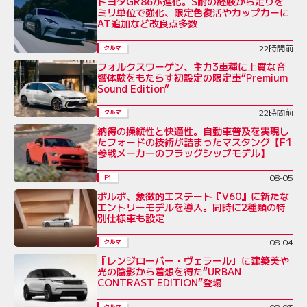
トヨタGR86が進化。S耐の経験から走りを
ミリ単位で強化、限定色復活やカップカーに
AT追加など改良点多数
22時間前
クルマ
フォルクスワーゲン、主力3車種に上質な音
響体験をもたらす初設定の限定車“Premium
Sound Edition”
22時間前
クルマ
納得の操縦性と快適性。自動車普及を実現し
たフォードの技術が詰まったマスタング【F1
参戦メーカーのフラッグシップモデル】
08-05
F1
ボルボ、象徴的エステート『V60』に新たな
エントリーモデルを導入。同時に2種類の特
別仕様車も設定
08-04
クルマ
『レンジローバー・ヴェラール』に建築美や
光の陰影から着想を得た“URBAN
CONTRAST EDITION”登場
08-03
クルマ