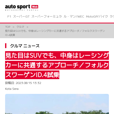
コ
ン
テ
ン
F1
スーパーGT
スーパーフォーミュラ
ル・マン/WEC
MotoGP/バイク
ラ
ツ
へ
TOP
クルマ
ス
見た目はSUVでも、中身はレーシングカーに共通するアプローチ／フォルクスワーゲン
キ
ID.4試乗
ッ
プ
クルマ ニュース
見た目はSUVでも、中身はレーシング
カーに共通するアプローチ／フォルク
スワーゲンID.4試乗
投稿日:
2023.08.15 13:32
Kota Sera