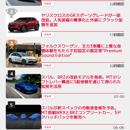
22時間前
クルマ
ヤリスクロスのGRスポーツグレードが一部
改良。人気装備の標準化と外装にブラック加
飾を追加
17時間前
クルマ
フォルクスワーゲン、主力3車種に上質な音
響体験をもたらす初設定の限定車“Premium
Sound Edition”
22時間前
クルマ
スバル、BRZの改良モデルを発表。MTのシ
フトレバー構造にS耐参戦を通じて得られた
知見を活用
07-30
クルマ
スバルが新スペックの市販車登場を予告。
MT搭載WRXとBRZコンプリートカー、5ド
アハッチバックを販売へ
06-06
クルマ