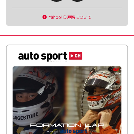
Yahoo!ID連携について
倒す相手を、信じてる。小林利徠斗 × 野村勇斗
【FORMATION LAP Produced by auto sport】