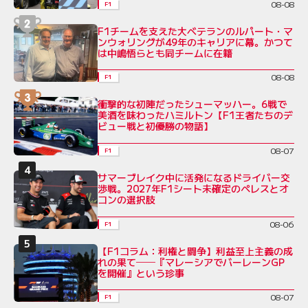
08-08
F1
F1チームを支えた大ベテランのルパート・マ
ンウォリングが49年のキャリアに幕。かつて
は中嶋悟らとも同チームに在籍
08-08
F1
衝撃的な初陣だったシューマッハー。6戦で
美酒を味わったハミルトン【F1王者たちのデ
ビュー戦と初優勝の物語】
08-07
F1
サマーブレイク中に活発になるドライバー交
渉戦。2027年F1シート未確定のペレスとオ
コンの選択肢
08-06
F1
【F1コラム：利権と闘争】利益至上主義の成
れの果て──『マレーシアでバーレーンGP
を開催』という珍事
08-07
F1