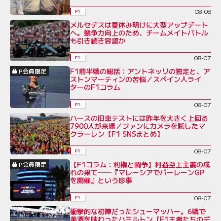
08-08
F1
メルセデスは夏休み明けに大型アップデート
へ。競争力向上のため、チームメイトバトル
も引き続き容認か
08-07
F1
F1前半戦の総括：アントネッリの独走と、ア
P会員限定
ストンマーティンの苦悩／スペイン人ライ
ターのF1コラム
08-07
F1
ハースの旧車テストには昨年を大きく上回る
7900人が来場／ファンにカメラを託したマ
クラーレン【F1 SNSまとめ】
08-07
F1
【F1コラム：利権と闘争】利益至上主義の成
P会員限定
れの果て──『マレーシアでバーレーンGP
を開催』という珍事
08-07
F1
衝撃的な初陣だったシューマッハー。6戦で
美酒を味わったハミルトン【F1王者たちのデ