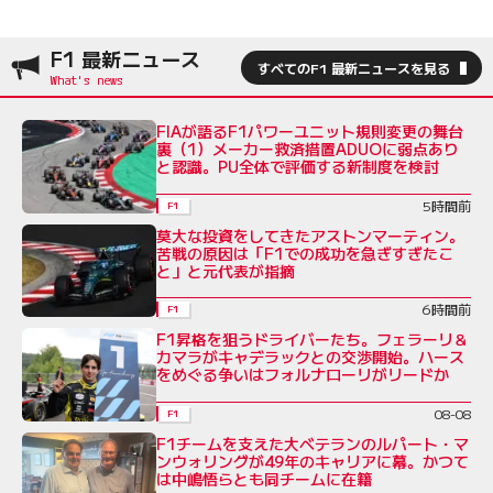
F1 最新ニュース
すべてのF1 最新ニュースを見る
FIAが語るF1パワーユニット規則変更の舞台
裏（1）メーカー救済措置ADUOに弱点あり
と認識。PU全体で評価する新制度を検討
5時間前
F1
莫大な投資をしてきたアストンマーティン。
苦戦の原因は「F1での成功を急ぎすぎたこ
と」と元代表が指摘
6時間前
F1
F1昇格を狙うドライバーたち。フェラーリ＆
カマラがキャデラックとの交渉開始。ハース
をめぐる争いはフォルナローリがリードか
08-08
F1
F1チームを支えた大ベテランのルパート・マ
ンウォリングが49年のキャリアに幕。かつて
は中嶋悟らとも同チームに在籍