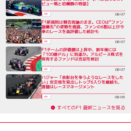
ビュー戦と初優勝の物語】
08-07
F1
F1新規則は賛否両論のまま。CEOは“ファン
最優先”の姿勢を強調、ファンの6割以上が今
季のレースを高評価した統計も
08-07
F1
F1チームの評価額は上昇中、数年後には
「100億ドル」に到達か。アルピーヌ株式を
保有するファンドは売却を検討
08-07
F1
ハジャー「表彰台を争うようなレースをした
い」安定感を見出しトップ6入りを継続も、
課題はレースマネージメント
08-06
F1
すべてのF1 最新ニュースを見る