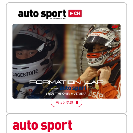
倒す相手を、信じてる。小林利徠斗 × 野村勇斗
【FORMATION LAP Produced by auto sport】
2026 Episode 2
もっと見る