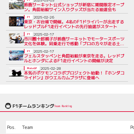
鈴鹿サーキット公式ショップが新宿に期間限定オープ
ン。角田裕毅サイン入りグッズが当たる抽選会も
2025-02-26
F1
東京・お台場で開催。4名のF1ドライバーが出走する
レッドブルF1走行イベントの先⾏抽選がスタート
2025-02-17
F1
市川團十郎親子が鈴鹿サーキットでモータースポーツ
文化を体験。同乗走行で感動「プロの方々が走る土俵
は違う」
2025-02-17
F1
フェルスタッペンと角田裕毅が東京を走る。レッドブ
ルとホンダによるF1走行イベントの開催が決定
2025-02-28
MotoGP
本気のポケモンコラボプロジェクト始動！『ホンダコ
ライドン』がウエルカムプラザに登場へ
F1チームランキング
Team Ranking
Pos.
Team
P