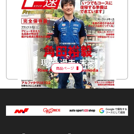
F速 Premium Vol.3
角田裕毅 現在・過去・未来
2,100円
商品ページ