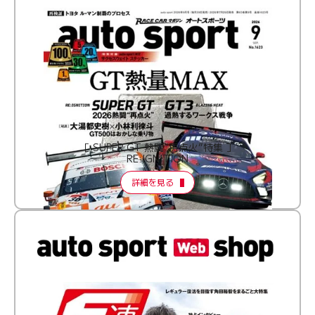
［ SUPER GT 熱闘“再点火”特集 ］
RE:IGNITION
詳細を見る