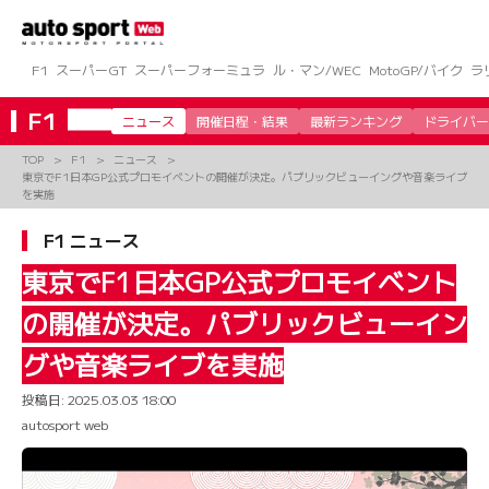
コ
ン
テ
ン
F1
スーパーGT
スーパーフォーミュラ
ル・マン/WEC
MotoGP/バイク
ラ
ツ
へ
F1
ニュース
開催日程・結果
最新ランキング
ドライバー
ス
キ
TOP
F1
ニュース
ッ
東京でF1日本GP公式プロモイベントの開催が決定。パブリックビューイングや音楽ライブ
プ
を実施
F1 ニュース
東京でF1日本GP公式プロモイベント
の開催が決定。パブリックビューイン
グや音楽ライブを実施
投稿日:
2025.03.03 18:00
autosport web