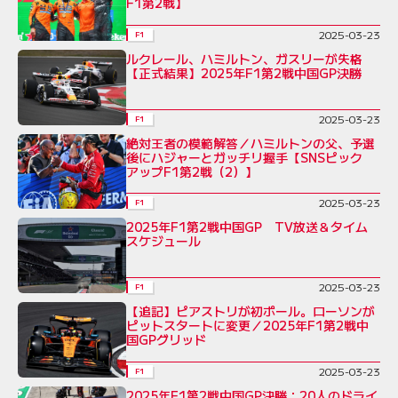
F1第2戦】
2025-03-23
F1
ルクレール、ハミルトン、ガスリーが失格
【正式結果】2025年F1第2戦中国GP決勝
2025-03-23
F1
絶対王者の模範解答／ハミルトンの父、予選
後にハジャーとガッチリ握手【SNSピック
アップF1第2戦（2）】
2025-03-23
F1
2025年F1第2戦中国GP TV放送＆タイム
スケジュール
2025-03-23
F1
【追記】ピアストリが初ポール。ローソンが
ピットスタートに変更／2025年F1第2戦中
国GPグリッド
2025-03-23
F1
2025年F1第2戦中国GP決勝：20人のドライ