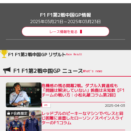
F1 F1第2戦中国GP情報
2025年03月21日～2025年03月23日
レース情報を見る
F1 F1第2戦中国GP リザルト
Race Result
F1 F1第2戦中国GP ニュース
危機感の残る開幕2戦。ダブル入賞達成も
「問題は解決していない」鈴鹿は未知数【F1
チームの戦い方：小松礼雄コラム第2回】
2025-04-03
F1
レッドブルのピーキーなマシンでペレスと同
P会員限定
じ困難に直面したローソン／スペイン人ライ
ターのF1コラム