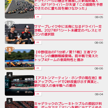
ドライバーらの懸念を無視した新規則導入
に、元F1ドライバーが失望「この展開を予想
できたのに誰も耳を傾けなかった」
08-05
F1
サマーブレイク中に活発になるドライバー交
渉戦。2027年F1シート未確定のペレスとオ
コンの選択肢
08-06
F1
【中野信治のF1分析／第11戦】王者マク
ラーレンの優勝戦線復帰。前半戦で見えた
トップ4チームの車両特性と強み
08-06
F1
【アストンマーティン・ホンダの現在地】車
体アップグレードで2秒改善が示す真実と、
新PU投入の後半戦への期待
08-04
F1
キャデラックのブレーキトラブルの原因が判
明。ボッタスは「マシンを壁に当てて止める