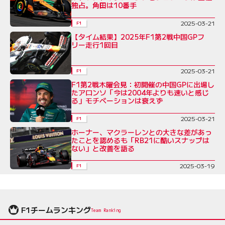
独占。角田は10番手
2025-03-21
F1
【タイム結果】2025年F1第2戦中国GPフ
リー走行1回目
2025-03-21
F1
F1第2戦木曜会見：初開催の中国GPに出場し
たアロンソ「今は2004年よりも速いと感じ
る」モチベーションは衰えず
2025-03-21
F1
ホーナー、マクラーレンとの大きな差があっ
たことを認めるも「RB21に酷いスナップは
ない」と改善を語る
2025-03-19
F1
F1チームランキング
Team Ranking