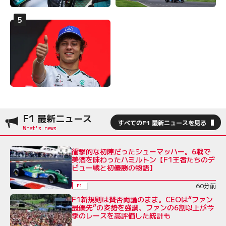
F1 最新ニュース
すべてのF1 最新ニュースを見る
衝撃的な初陣だったシューマッハー。6戦で
美酒を味わったハミルトン【F1王者たちのデ
ビュー戦と初優勝の物語】
60分前
F1
F1新規則は賛否両論のまま。CEOは“ファン
最優先”の姿勢を強調、ファンの6割以上が今
季のレースを高評価した統計も