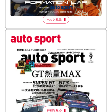
倒す相手を、信じてる。小林利徠斗 × 野村勇斗
【FORMATION LAP Produced by auto sport】
2026 Episode 2
もっと見る
［ SUPER GT 熱闘“再点火”特集 ］
RE:IGNITION
詳細を見る