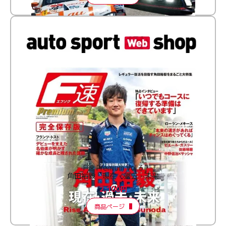
F速 Premium Vol.3
角田裕毅 現在・過去・未来
2,100円
商品ページ