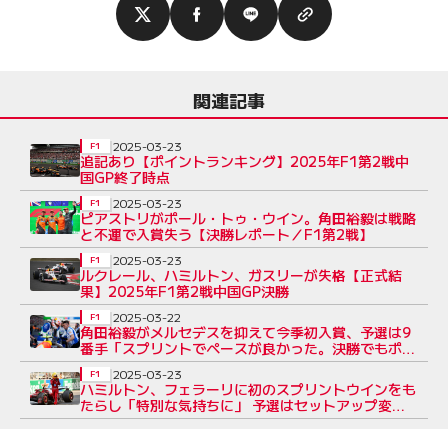
関連記事
2025-03-23
F1
追記あり【ポイントランキング】2025年F1第2戦中
国GP終了時点
2025-03-23
F1
ピアストリがポール・トゥ・ウイン。角田裕毅は戦略
と不運で入賞失う【決勝レポート／F1第2戦】
2025-03-23
F1
ルクレール、ハミルトン、ガスリーが失格【正式結
果】2025年F1第2戦中国GP決勝
2025-03-22
F1
角田裕毅がメルセデスを抑えて今季初入賞、予選は9
番手「スプリントでペースが良かった。決勝でもポイ
ントを狙える」
2025-03-23
F1
ハミルトン、フェラーリに初のスプリントウインをも
たらし「特別な気持ちに」 予選はセットアップ変更
で不調