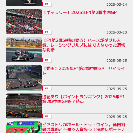
2025-03-24
F1
【ギャラリー】2025年F1第2戦中国GP
2025-03-23
F1
【F1第2戦決勝の要点】ハースがダブル入
賞。レーシングブルズにはできなかった適切
な判断
2025-03-23
F1
【動画】2025年F1第2戦中国GP ハイライ
ト
2025-03-23
F1
追記あり【ポイントランキング】2025年F1
第2戦中国GP終了時点
2025-03-23
F1
ピアストリがポール・トゥ・ウイン。角田裕
毅は戦略と不運で入賞失う【決勝レポート／