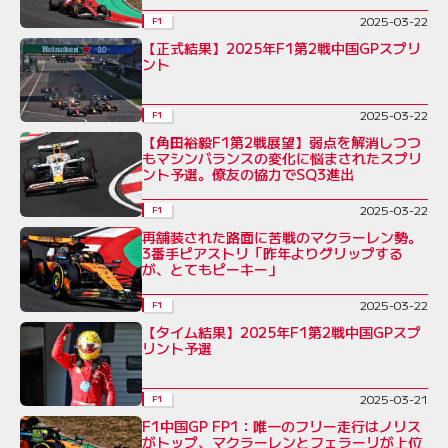
2025-03-22
F1
【正式結果】2025年F1第2戦中国GPスプリ
ント
2025-03-22
F1
【角田裕毅F1第2戦展望】弱点を解消しつつ
もマシンバランスの変化に悩まされたスプリ
ント予選。僚友の協力でSQ3進出
2025-03-22
F1
再舗装された路面に苦戦のマクラーレン勢。
3番手ピアストリ「昨年よりグリップする
が、とてもピーキー」
2025-03-22
F1
【タイム結果】2025年F1第2戦中国GPスプ
リント予選
2025-03-21
F1
F1中国GP FP1：唯一のフリー走行はノリス
がトップ、マクラーレンとフェラーリが上位