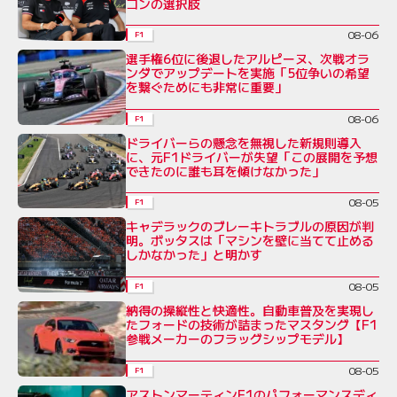
コンの選択肢
08-06
F1
選手権6位に後退したアルピーヌ、次戦オラ
ンダでアップデートを実施「5位争いの希望
を繋ぐためにも非常に重要」
08-06
F1
ドライバーらの懸念を無視した新規則導入
に、元F1ドライバーが失望「この展開を予想
できたのに誰も耳を傾けなかった」
08-05
F1
キャデラックのブレーキトラブルの原因が判
明。ボッタスは「マシンを壁に当てて止める
しかなかった」と明かす
08-05
F1
納得の操縦性と快適性。自動車普及を実現し
たフォードの技術が詰まったマスタング【F1
参戦メーカーのフラッグシップモデル】
08-05
F1
アストンマーティンF1のパフォーマンスディ