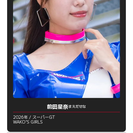
前田星奈
まえだせな
2026年 / スーパーGT
WAKO'S GIRLS