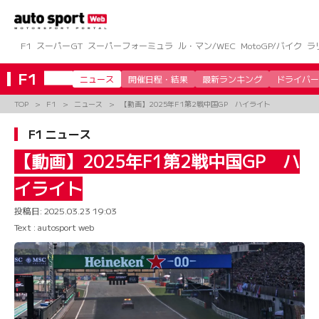
コ
ン
テ
ン
F1
スーパーGT
スーパーフォーミュラ
ル・マン/WEC
MotoGP/バイク
ラ
ツ
へ
F1
ニュース
開催日程・結果
最新ランキング
ドライバー
ス
キ
TOP
F1
ニュース
【動画】2025年F1第2戦中国GP ハイライト
ッ
プ
F1 ニュース
【動画】2025年F1第2戦中国GP ハ
イライト
投稿日:
2025.03.23 19:03
Text : autosport web