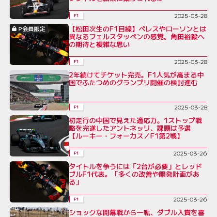
2025-03-28
F1
【松田次生のF1目線】ペレスやローソンとは
P会員限定
異なるフェルスタッペンの感覚。角田裕毅へ
の期待と複雑な思い
2025-03-28
F1
2年続けてチケット完売。F1人気が高まる中
国でふたつめのグランプリ開催の検討進む
2025-03-28
F1
初走行の中国で見えた適応力。1ストップ戦
略を完遂したアントネッリ、課題は予選
【ルーキー・フォーカス／F1第2戦】
2025-03-26
F1
タイトルを争うには「2台が必要」とレッド
ブルF1代表。「多くの改善や開発計画があ
る」
2025-03-26
F1
ショックな開幕戦から一転、ダブル入賞を喜