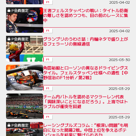
2025-04-02
F1
王者フェルスタッペンの戦い：タイトル防衛
P会員限定
の難しさを認めつつも、目の前のレースに集
中
2025-04-02
F1
グランプリのうわさ話：内輪ネタで盛り上が
P会員限定
るフェラーリの無線通信
2025-03-30
F1
角田裕毅とローソンの異なるドライビングス
タイル。フェルスタッペン仕様への適性【中
野信治のF1分析／第2戦】
2025-03-29
F1
チーム内バトルを認めるマクラーレン代表
「興味深いことになるだろう」。上海ではト
ラブルが衝突を回避
2025-03-29
F1
レーシングブルズコラム：“根深い問題”も明
P会員限定
白になった開幕2戦。中団上位を争えるポテ
ンシャルを結果に繋げられるか