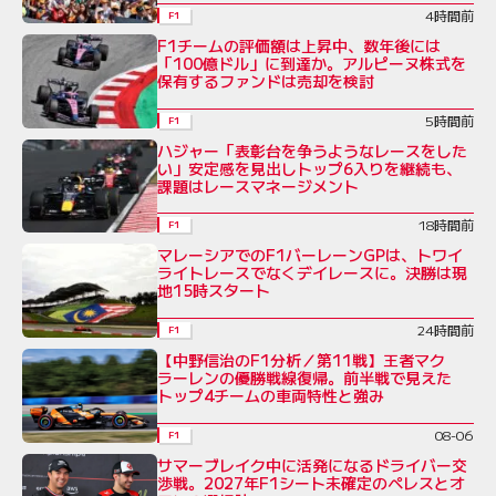
4時間前
F1
F1チームの評価額は上昇中、数年後には
「100億ドル」に到達か。アルピーヌ株式を
保有するファンドは売却を検討
5時間前
F1
ハジャー「表彰台を争うようなレースをした
い」安定感を見出しトップ6入りを継続も、
課題はレースマネージメント
18時間前
F1
マレーシアでのF1バーレーンGPは、トワイ
ライトレースでなくデイレースに。決勝は現
地15時スタート
24時間前
F1
【中野信治のF1分析／第11戦】王者マク
ラーレンの優勝戦線復帰。前半戦で見えた
トップ4チームの車両特性と強み
08-06
F1
サマーブレイク中に活発になるドライバー交
渉戦。2027年F1シート未確定のペレスとオ