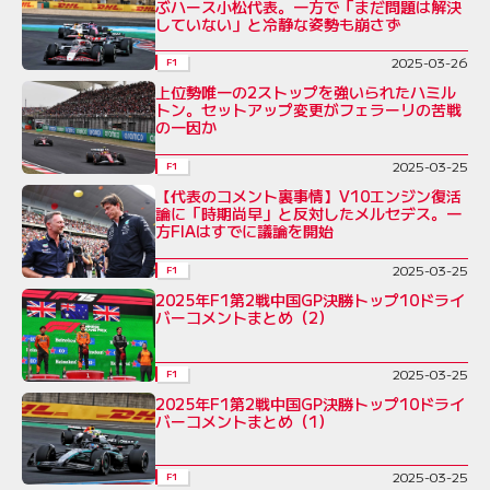
ぶハース小松代表。一方で「まだ問題は解決
していない」と冷静な姿勢も崩さず
2025-03-26
F1
上位勢唯一の2ストップを強いられたハミル
トン。セットアップ変更がフェラーリの苦戦
の一因か
2025-03-25
F1
【代表のコメント裏事情】V10エンジン復活
論に「時期尚早」と反対したメルセデス。一
方FIAはすでに議論を開始
2025-03-25
F1
2025年F1第2戦中国GP決勝トップ10ドライ
バーコメントまとめ（2）
2025-03-25
F1
2025年F1第2戦中国GP決勝トップ10ドライ
バーコメントまとめ（1）
2025-03-25
F1