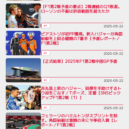
【F1第2戦予選の要点】2戦連続のQ1敗退。
ローソンの不振は許容範囲を超えたか
2025-03-22
F1
ピアストリが初PP獲得。新人ハジャーが角田
裕毅を上回る健闘の7番手【予選レポート／
F1第2戦】
2025-03-22
F1
【正式結果】2025年F1第2戦中国GP予選
2025-03-22
F1
赤丸急上昇のハジャー、同僚を手助けするト
ウ役をこなす／Tポーズ、定着【SNSピック
アップF1第2戦（1）】
2025-03-22
F1
フェラーリのハミルトンがスプリントを制
す。角田裕毅は激闘の末に今季初入賞【レ
ポート／F1第2戦】