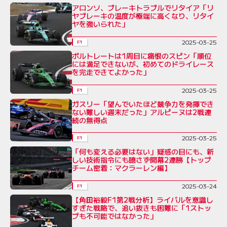
アロンソ、ブレーキトラブルでリタイア「リ
ヤブレーキの温度が極端に高くなり、リタイ
ヤを強いられた」
2025-03-25
F1
ボルトレートは1周目に痛恨のスピン「順位
には満足できないが、初めてのドライレース
を完走できてよかった」
2025-03-25
F1
ガスリー「望んでいたほど競争力を発揮でき
ない難しい週末だった」アルピーヌは2戦連
続の無得点
2025-03-25
F1
「何も変える必要はない」疑惑の目にも、新
しい技術指令にも臆さず開幕2連勝【トップ
チーム密着：マクラーレン編】
2025-03-24
F1
【角田裕毅F1第2戦分析】ライバルを意識し
すぎた戦略で、追い抜きも困難に「1ストッ
プも不可能ではなかった」