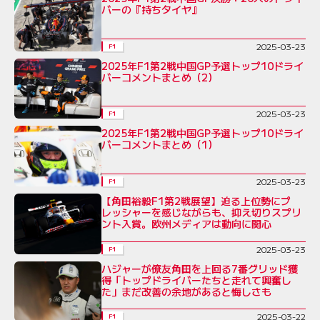
バーの『持ちタイヤ』
2025-03-23
F1
2025年F1第2戦中国GP予選トップ10ドライ
バーコメントまとめ（2）
2025-03-23
F1
2025年F1第2戦中国GP予選トップ10ドライ
バーコメントまとめ（1）
2025-03-23
F1
【角田裕毅F1第2戦展望】迫る上位勢にプ
レッシャーを感じながらも、抑え切りスプリ
ント入賞。欧州メディアは動向に関心
2025-03-23
F1
ハジャーが僚友角田を上回る7番グリッド獲
得「トップドライバーたちと走れて興奮し
た」まだ改善の余地があると悔しさも
2025-03-22
F1