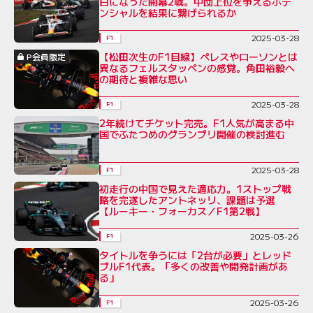
白になった開幕2戦。中団上位を争えるポテ
ンシャルを結果に繋げられるか
2025-03-28
F1
【松田次生のF1目線】ペレスやローソンとは
P会員限定
異なるフェルスタッペンの感覚。角田裕毅へ
の期待と複雑な思い
2025-03-28
F1
2年続けてチケット完売。F1人気が高まる中
国でふたつめのグランプリ開催の検討進む
2025-03-28
F1
初走行の中国で見えた適応力。1ストップ戦
略を完遂したアントネッリ、課題は予選
【ルーキー・フォーカス／F1第2戦】
2025-03-26
F1
タイトルを争うには「2台が必要」とレッド
ブルF1代表。「多くの改善や開発計画があ
る」
2025-03-26
F1