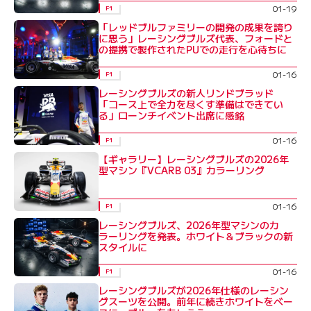
01-19
F1
「レッドブルファミリーの開発の成果を誇り
に思う」レーシングブルズ代表、フォードと
の提携で製作されたPUでの走行を心待ちに
01-16
F1
レーシングブルズの新人リンドブラッド
「コース上で全力を尽くす準備はできてい
る」ローンチイベント出席に感銘
01-16
F1
【ギャラリー】レーシングブルズの2026年
型マシン『VCARB 03』カラーリング
01-16
F1
レーシングブルズ、2026年型マシンのカ
ラーリングを発表。ホワイト＆ブラックの新
スタイルに
01-16
F1
レーシングブルズが2026年仕様のレーシン
グスーツを公開。前年に続きホワイトをベー