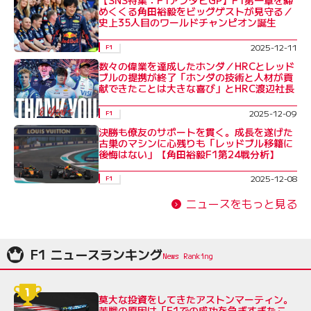
めくくる角田裕毅をビッグゲストが見守る／
史上35人目のワールドチャンピオン誕生
2025-12-11
F1
数々の偉業を達成したホンダ／HRCとレッド
ブルの提携が終了「ホンダの技術と人材が貢
献できたことは大きな喜び」とHRC渡辺社長
2025-12-09
F1
決勝も僚友のサポートを貫く。成長を遂げた
古巣のマシンに心残りも「レッドブル移籍に
後悔はない」【角田裕毅F1第24戦分析】
2025-12-08
F1
ニュースをもっと見る
F1 ニュースランキング
莫大な投資をしてきたアストンマーティン。
苦戦の原因は「F1での成功を急ぎすぎたこ