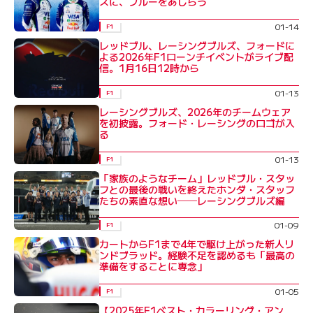
スに、ブルーをあしらう
01-14
F1
レッドブル、レーシングブルズ、フォードに
よる2026年F1ローンチイベントがライブ配
信。1月16日12時から
01-13
F1
レーシングブルズ、2026年のチームウェア
を初披露。フォード・レーシングのロゴが入
る
01-13
F1
「家族のようなチーム」レッドブル・スタッ
フとの最後の戦いを終えたホンダ・スタッフ
たちの素直な想い──レーシングブルズ編
01-09
F1
カートからF1まで4年で駆け上がった新人リ
ンドブラッド。経験不足を認めるも「最高の
準備をすることに専念」
01-05
F1
【2025年F1ベスト・カラーリング・アン