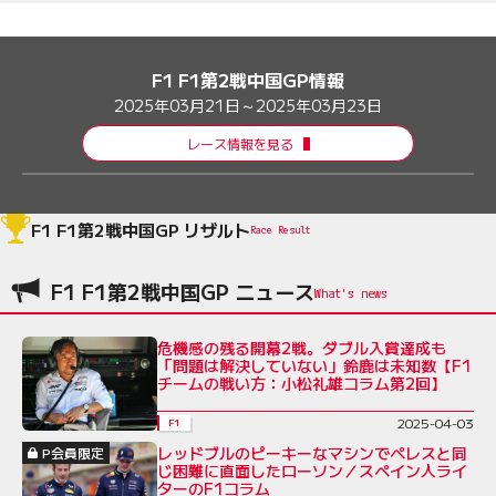
F1 F1第2戦中国GP情報
2025年03月21日～2025年03月23日
レース情報を見る
F1 F1第2戦中国GP リザルト
Race Result
F1 F1第2戦中国GP ニュース
危機感の残る開幕2戦。ダブル入賞達成も
「問題は解決していない」鈴鹿は未知数【F1
チームの戦い方：小松礼雄コラム第2回】
2025-04-03
F1
レッドブルのピーキーなマシンでペレスと同
P会員限定
じ困難に直面したローソン／スペイン人ライ
ターのF1コラム