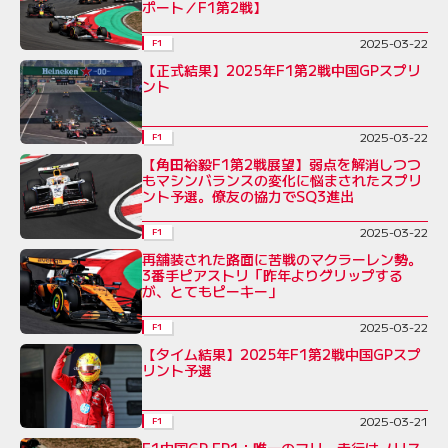
ポート／F1第2戦】
2025-03-22
F1
【正式結果】2025年F1第2戦中国GPスプリ
ント
2025-03-22
F1
【角田裕毅F1第2戦展望】弱点を解消しつつ
もマシンバランスの変化に悩まされたスプリ
ント予選。僚友の協力でSQ3進出
2025-03-22
F1
再舗装された路面に苦戦のマクラーレン勢。
3番手ピアストリ「昨年よりグリップする
が、とてもピーキー」
2025-03-22
F1
【タイム結果】2025年F1第2戦中国GPスプ
リント予選
2025-03-21
F1