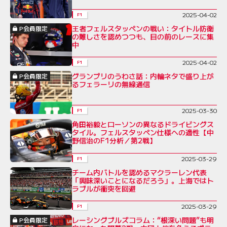
2025-04-02
F1
王者フェルスタッペンの戦い：タイトル防衛
P会員限定
の難しさを認めつつも、目の前のレースに集
中
2025-04-02
F1
グランプリのうわさ話：内輪ネタで盛り上が
P会員限定
るフェラーリの無線通信
2025-03-30
F1
角田裕毅とローソンの異なるドライビングス
タイル。フェルスタッペン仕様への適性【中
野信治のF1分析／第2戦】
2025-03-29
F1
チーム内バトルを認めるマクラーレン代表
「興味深いことになるだろう」。上海ではト
ラブルが衝突を回避
2025-03-29
F1
レーシングブルズコラム：“根深い問題”も明
P会員限定