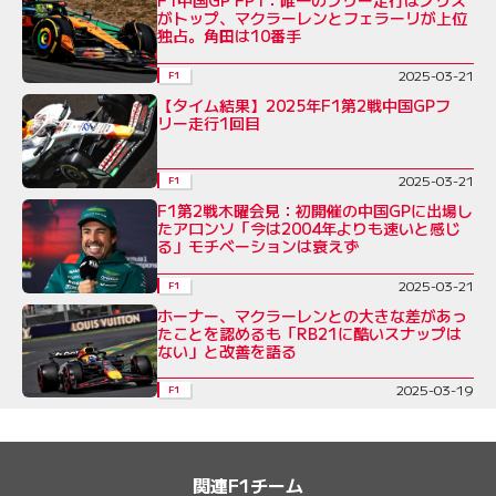
F1中国GP FP1：唯一のフリー走行はノリス
がトップ、マクラーレンとフェラーリが上位
独占。角田は10番手
2025-03-21
F1
【タイム結果】2025年F1第2戦中国GPフ
リー走行1回目
2025-03-21
F1
F1第2戦木曜会見：初開催の中国GPに出場し
たアロンソ「今は2004年よりも速いと感じ
る」モチベーションは衰えず
2025-03-21
F1
ホーナー、マクラーレンとの大きな差があっ
たことを認めるも「RB21に酷いスナップは
ない」と改善を語る
2025-03-19
F1
関連F1チーム