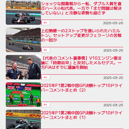
ショックな開幕戦から一転、ダブル入賞を喜
ぶハース小松代表。一方で「まだ問題は解決
していない」と冷静な姿勢も崩さず
2025-03-26
F1
上位勢唯一の2ストップを強いられたハミル
トン。セットアップ変更がフェラーリの苦戦
の一因か
2025-03-25
F1
【代表のコメント裏事情】V10エンジン復活
論に「時期尚早」と反対したメルセデス。一
方FIAはすでに議論を開始
2025-03-25
F1
2025年F1第2戦中国GP決勝トップ10ドライ
バーコメントまとめ（2）
2025-03-25
F1
2025年F1第2戦中国GP決勝トップ10ドライ
バーコメントまとめ（1）