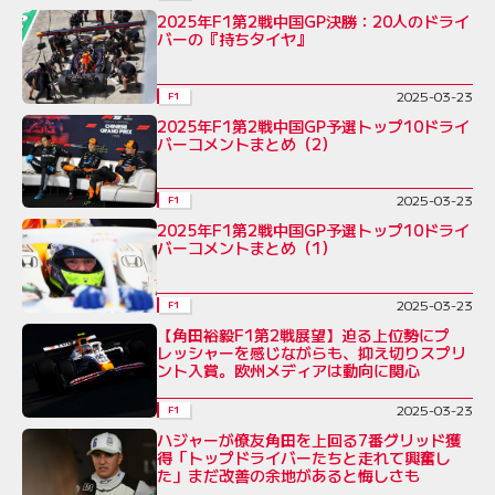
2025年F1第2戦中国GP決勝：20人のドライ
バーの『持ちタイヤ』
2025-03-23
F1
2025年F1第2戦中国GP予選トップ10ドライ
バーコメントまとめ（2）
2025-03-23
F1
2025年F1第2戦中国GP予選トップ10ドライ
バーコメントまとめ（1）
2025-03-23
F1
【角田裕毅F1第2戦展望】迫る上位勢にプ
レッシャーを感じながらも、抑え切りスプリ
ント入賞。欧州メディアは動向に関心
2025-03-23
F1
ハジャーが僚友角田を上回る7番グリッド獲
得「トップドライバーたちと走れて興奮し
た」まだ改善の余地があると悔しさも