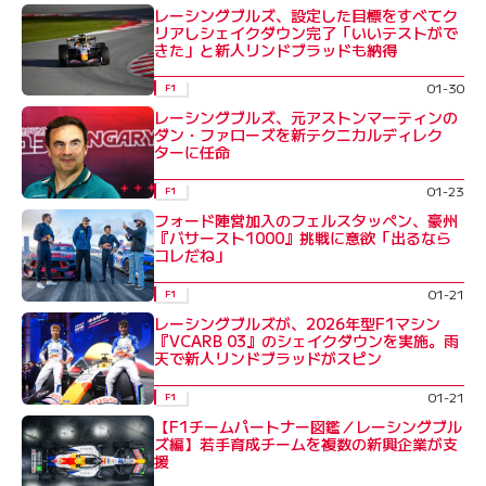
レーシングブルズ、設定した目標をすべてク
リアしシェイクダウン完了「いいテストがで
きた」と新人リンドブラッドも納得
01-30
F1
レーシングブルズ、元アストンマーティンの
ダン・ファローズを新テクニカルディレク
ターに任命
01-23
F1
フォード陣営加入のフェルスタッペン、豪州
『バサースト1000』挑戦に意欲「出るなら
コレだね」
01-21
F1
レーシングブルズが、2026年型F1マシン
『VCARB 03』のシェイクダウンを実施。雨
天で新人リンドブラッドがスピン
01-21
F1
【F1チームパートナー図鑑／レーシングブル
ズ編】若手育成チームを複数の新興企業が支
援