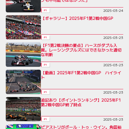
2025-03-24
F1
【ギャラリー】2025年F1第2戦中国GP
2025-03-23
F1
【F1第2戦決勝の要点】ハースがダブル入
賞。レーシングブルズにはできなかった適切
な判断
2025-03-23
F1
【動画】2025年F1第2戦中国GP ハイライ
ト
2025-03-23
F1
追記あり【ポイントランキング】2025年F1
第2戦中国GP終了時点
2025-03-23
F1
ピアストリがポール・トゥ・ウイン。角田裕