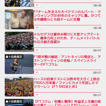
08-08
F1
F1チームを支えた大ベテランのルパート・マ
ンウォリングが49年のキャリアに幕。かつて
は中嶋悟らとも同チームに在籍
08-08
F1
メルセデスは夏休み明けに大型アップデート
へ。競争力向上のため、チームメイトバトル
も引き続き容認か
08-07
F1
F1前半戦の総括：アントネッリの独走と、ア
P会員限定
ストンマーティンの苦悩／スペイン人ライ
ターのF1コラム
08-07
F1
ハースの旧車テストには昨年を大きく上回る
7900人が来場／ファンにカメラを託したマ
クラーレン【F1 SNSまとめ】
08-07
F1
【F1コラム：利権と闘争】利益至上主義の成
P会員限定
れの果て──『マレーシアでバーレーンGP