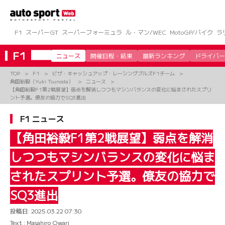
コ
ン
テ
ン
F1
スーパーGT
スーパーフォーミュラ
ル・マン/WEC
MotoGP/バイク
ラ
ツ
へ
F1
ニュース
開催日程・結果
最新ランキング
ドライバー
ス
キ
TOP
F1
ビザ・キャッシュアップ・レーシングブルズF1チーム
ッ
角田裕毅（Yuki Tsunoda）
ニュース
プ
【角田裕毅F1第2戦展望】弱点を解消しつつもマシンバランスの変化に悩まされたスプリ
ント予選。僚友の協力でSQ3進出
F1 ニュース
【角田裕毅F1第2戦展望】弱点を解消
しつつもマシンバランスの変化に悩ま
されたスプリント予選。僚友の協力で
SQ3進出
投稿日:
2025.03.22 07:30
Text : Masahiro Owari