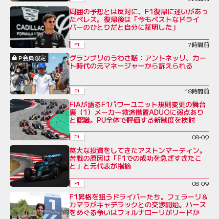
周囲の予想とは反対に、F1復帰に迷いがあっ
たペレス。復帰後は「今もベストなドライ
バーのひとりだと自分に証明した」
7時間前
F1
グランプリのうわさ話：アントネッリ、カー
P会員限定
ト時代の元マネージャーから訴えられる
18時間前
F1
FIAが語るF1パワーユニット規則変更の舞台
裏（1）メーカー救済措置ADUOに弱点あり
と認識。PU全体で評価する新制度を検討
08-09
F1
莫大な投資をしてきたアストンマーティン。
苦戦の原因は「F1での成功を急ぎすぎたこ
と」と元代表が指摘
08-09
F1
F1昇格を狙うドライバーたち。フェラーリ＆
カマラがキャデラックとの交渉開始。ハース
をめぐる争いはフォルナローリがリードか