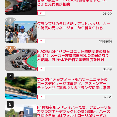
と」と元代表が指摘
08-09
F1
グランプリのうわさ話：アントネッリ、カー
ト時代の元マネージャーから訴えられる
18時間前
F1
FIAが語るF1パワーユニット規則変更の舞台
裏（1）メーカー救済措置ADUOに弱点あり
と認識。PU全体で評価する新制度を検討
08-09
F1
ホンダF1アップデート版パワーユニットの
コースデビューが無事完了。アストンマー
ティンと共に実戦投入のオランダに向け準備
07-31
F1
F1昇格を狙うドライバーたち。フェラーリ＆
カマラがキャデラックとの交渉開始。ハース
をめぐる争いはフォルナローリがリードか