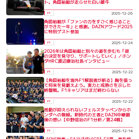
ト。角田裕毅が走らせた白い雄牛
2025-12-26
F1
角田裕毅が「ファンの力をすごく感じること
ができた一年」と感謝。DAZNアワード2025
に特別ゲスト参加
2025-12-24
F1
2026年は角田裕毅と別々の道を歩むも「彼
の決定を見守り、サポートしていく」／ホン
ダHRC渡辺康治社長インタビュー
2025-12-22
F1
【角田裕毅を海外F1解説者が斬る】胸を張っ
て将来を見据えよう。実力と成熟さを示した
終盤戦。F1キャリアはまだ終わらない
2025-12-22
F1
感動が抑えられないフェルスタッペンからホ
ンダへの無線。新時代の王者とDAZN中継最
後の想い【中野信治のF1分析／第24戦】
2025-12-14
F1
【SNS特集：F1アブダビGP】F1第一章を締