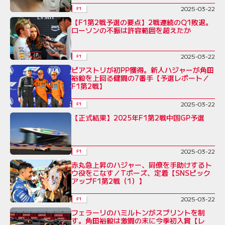
2025-03-22
F1
【F1第2戦予選の要点】2戦連続のQ1敗退。
ローソンの不振は許容範囲を超えたか
2025-03-22
F1
ピアストリが初PP獲得。新人ハジャーが角田
裕毅を上回る健闘の7番手【予選レポート／
F1第2戦】
2025-03-22
F1
【正式結果】2025年F1第2戦中国GP予選
2025-03-22
F1
赤丸急上昇のハジャー、同僚を手助けするト
ウ役をこなす／Tポーズ、定着【SNSピック
アップF1第2戦（1）】
2025-03-22
F1
フェラーリのハミルトンがスプリントを制
す。角田裕毅は激闘の末に今季初入賞【レ