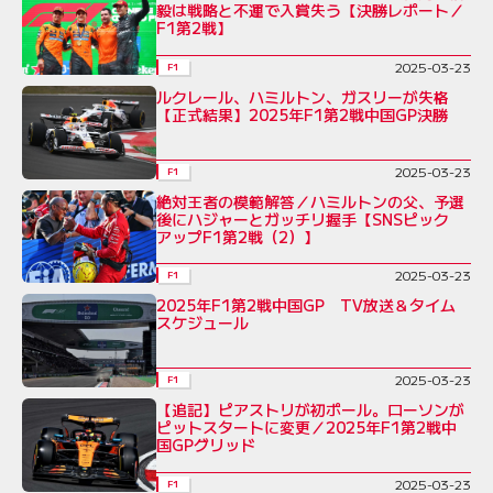
毅は戦略と不運で入賞失う【決勝レポート／
F1第2戦】
2025-03-23
F1
ルクレール、ハミルトン、ガスリーが失格
【正式結果】2025年F1第2戦中国GP決勝
2025-03-23
F1
絶対王者の模範解答／ハミルトンの父、予選
後にハジャーとガッチリ握手【SNSピック
アップF1第2戦（2）】
2025-03-23
F1
2025年F1第2戦中国GP TV放送＆タイム
スケジュール
2025-03-23
F1
【追記】ピアストリが初ポール。ローソンが
ピットスタートに変更／2025年F1第2戦中
国GPグリッド
2025-03-23
F1