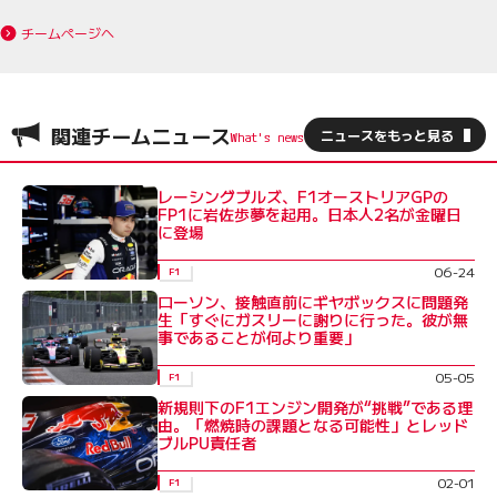
チームページへ
関連チームニュース
ニュースをもっと見る
レーシングブルズ、F1オーストリアGPの
FP1に岩佐歩夢を起用。日本人2名が金曜日
に登場
06-24
F1
ローソン、接触直前にギヤボックスに問題発
生「すぐにガスリーに謝りに行った。彼が無
事であることが何より重要」
05-05
F1
新規則下のF1エンジン開発が“挑戦”である理
由。「燃焼時の課題となる可能性」とレッド
ブルPU責任者
02-01
F1