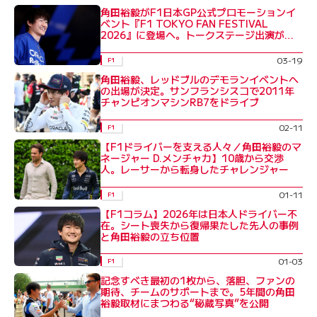
角田裕毅がF1日本GP公式プロモーションイ
ベント『F1 TOKYO FAN FESTIVAL
2026』に登場へ。トークステージ出演が決
定
03-19
F1
角田裕毅、レッドブルのデモランイベントへ
の出場が決定。サンフランシスコで2011年
チャンピオンマシンRB7をドライブ
02-11
F1
【F1ドライバーを支える人々／角田裕毅のマ
ネージャー D.メンチャカ】10歳から交渉
人。レーサーから転身したチャレンジャー
01-11
F1
【F1コラム】2026年は日本人ドライバー不
在。シート喪失から復帰果たした先人の事例
と角田裕毅の立ち位置
01-03
F1
記念すべき最初の1枚から、落胆、ファンの
期待、チームのサポートまで。5年間の角田
裕毅取材にまつわる“秘蔵写真”を公開