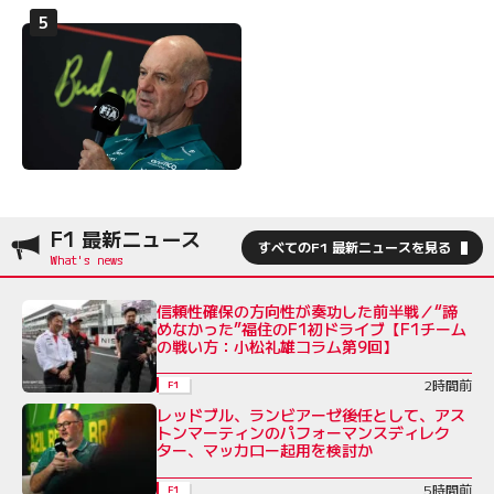
F1 最新ニュース
すべてのF1 最新ニュースを見る
信頼性確保の方向性が奏功した前半戦／“諦
めなかった”福住のF1初ドライブ【F1チーム
の戦い方：小松礼雄コラム第9回】
2時間前
F1
レッドブル、ランビアーゼ後任として、アス
トンマーティンのパフォーマンスディレク
ター、マッカロー起用を検討か
5時間前
F1