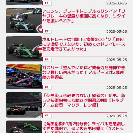
2025-03-25
F1
アロンソ、ブレーキトラブルでリタイア「リ
ヤブレーキの温度が極端に高くなり、リタイ
ヤを強いられた」
2025-03-25
F1
ボルトレートは1周目に痛恨のスピン「順位
には満足できないが、初めてのドライレース
を完走できてよかった」
2025-03-25
F1
ガスリー「望んでいたほど競争力を発揮でき
ない難しい週末だった」アルピーヌは2戦連
続の無得点
2025-03-25
F1
「何も変える必要はない」疑惑の目にも、新
しい技術指令にも臆さず開幕2連勝【トップ
チーム密着：マクラーレン編】
2025-03-24
F1
【角田裕毅F1第2戦分析】ライバルを意識し
すぎた戦略で、追い抜きも困難に「1ストッ
プも不可能ではなかった」