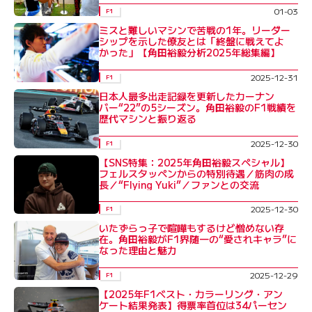
01-03
F1
ミスと難しいマシンで苦戦の1年。リーダー
シップを示した僚友とは「終盤に戦えてよ
かった」【角田裕毅分析2025年総集編】
2025-12-31
F1
日本人最多出走記録を更新したカーナン
バー“22”の5シーズン。角田裕毅のF1戦績を
歴代マシンと振り返る
2025-12-30
F1
【SNS特集：2025年角田裕毅スペシャル】
フェルスタッペンからの特別待遇／筋肉の成
長／“Flying Yuki”／ファンとの交流
2025-12-30
F1
いたずらっ子で喧嘩もするけど憎めない存
在。角田裕毅がF1界随一の“愛されキャラ”に
なった理由と魅力
2025-12-29
F1
【2025年F1ベスト・カラーリング・アン
ケート結果発表】得票率首位は34パーセン