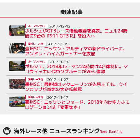
関連記事
2017-12-12
ル・マン/WEC
ポルシェがGT3レース活動概要を発表。ニュル24時
間に9台の『911 GT3 R』を投入へ
2017-12-05
海外レース他
豪州SC：ニッサン・アルティマの新ドライバーに、
アンドレ・ハイムガートナーを抜擢
2017-12-12
ル・マン/WEC
ポルシェ、2018年ル・マン24時間は4台体制に。マ
コウィッキに代わりブルーニがWEC復帰
2017-11-27
海外レース他
豪州SC：最終戦はマクローリンが先勝王手も、ウイ
ンカップが意地の大逆転戴冠
2017-11-17
海外レース他
豪州SC：ニッサンとフォード、2018年向け空力ホモ
ロゲーションは「変更せず」
海外レース他 ニュースランキング