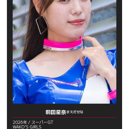
前田星奈
まえだせな
2026年 / スーパーGT
WAKO'S GIRLS