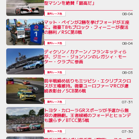
型マシンを絶賛「最高だ」
08-04
海外レース他
マット・ペインが2勝を挙げフォードが王座
に。強豪T8もブロック・フィーニーが復活
の勝利／RSC第8戦
08-04
海外レース他
ディクソン／カナーン／フランキッティら
が、ジミー・ジョンソンのレガシィ・モー
ター・クラブに参画
08-03
海外レース他
前半戦締め括りもミツビシ・エクリプスクロ
スが王権維持。強豪ユーロファーマRCが連
続表彰台／SCB第6戦
07-31
海外レース他
トヨタ・カローラGRスポーツが予選から無
双の連勝劇。王者候補のフォードとヒョンデ
も譲らず／BTCC第5戦
07-30
海外レース他