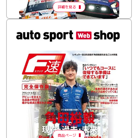
詳細を見る
F速 Premium Vol.3
角田裕毅 現在・過去・未来
2,100円
商品ページ