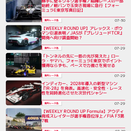
勝手に壁ギリギリ選手権／喧嘩レースの一部
始終／軽バンで玉突き現場に急行【フォー
ミュラE東京写真日記】
07-30
海外レース他
【WEEKLY ROUND UP】アレックス・ボウ
マン引退表明／JASが『プレリュードTCR』
開発へ向け調査開始？
07-29
海外レース他
「トンネルの先に一筋の光が見えた」ロー
ラ・ヤマハ、フォーミュラE東京でポイント
獲得ならずも、ペースで力強さを見せる
07-29
海外レース他
インディカー、2028年導入の新型マシン
『IR-28』を発表。高速化・安全性・レース
性を同時進化させた次世代シャシー
07-29
海外レース他
【WEEKLY ROUND UP Formula】アウディ
育成スレイターが選手権首位浮上／FIA F3第
7戦
07-28
海外レース他