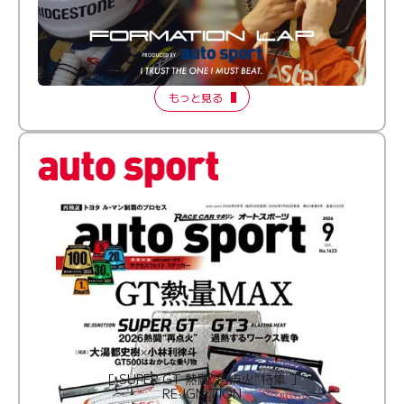
倒す相手を、信じてる。小林利徠斗 × 野村勇斗
【FORMATION LAP Produced by auto sport】
2026 Episode 2
もっと見る
［ SUPER GT 熱闘“再点火”特集 ］
RE:IGNITION