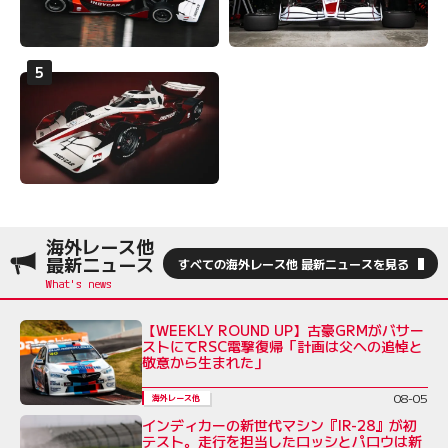
海外レース他
最新ニュース
すべての海外レース他 最新ニュースを見る
【WEEKLY ROUND UP】古豪GRMがバサー
ストにてRSC電撃復帰「計画は父への追悼と
敬意から生まれた」
08-05
海外レース他
インディカーの新世代マシン『IR-28』が初
テスト。走行を担当したロッシとパロウは新