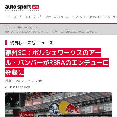
コ
ン
テ
ン
F1
スーパーGT
スーパーフォーミュラ
ル・マン/WEC
MotoGP/バイク
ラ
ツ
へ
TOP
海外レース他
ス
豪州SC：ポルシェワークスのアール・バンバーがRBRAのエンデューロ登録に
キ
ッ
海外レース他 ニュース
プ
豪州SC：ポルシェワークスのアー
ル・バンバーがRBRAのエンデューロ
登録に
投稿日:
2017.12.15 17:16
AUTOSPORTweb