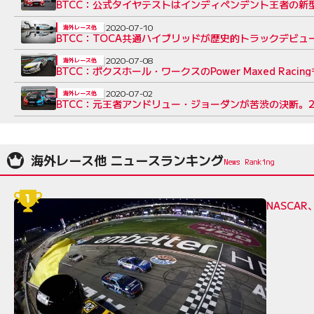
BTCC：公式タイヤテストはインディペンデント王者の新
2020-07-10
海外レース他
BTCC：TOCA共通ハイブリッドが歴史的トラックデビ
2020-07-08
海外レース他
BTCC：ボクスホール・ワークスのPower Maxed Raci
2020-07-02
海外レース他
BTCC：元王者アンドリュー・ジョーダンが苦渋の決断。2
海外レース他 ニュースランキング
NASCA