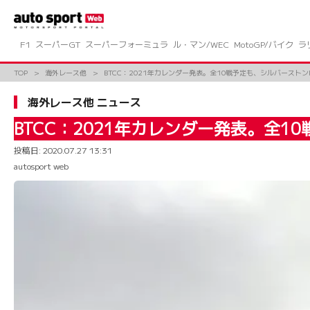
コ
ン
テ
ン
F1
スーパーGT
スーパーフォーミュラ
ル・マン/WEC
MotoGP/バイク
ラ
ツ
へ
TOP
海外レース他
BTCC：2021年カレンダー発表。全10戦予定も、シルバースト
ス
キ
海外レース他 ニュース
ッ
プ
BTCC：2021年カレンダー発表。全
投稿日:
2020.07.27 13:31
autosport web