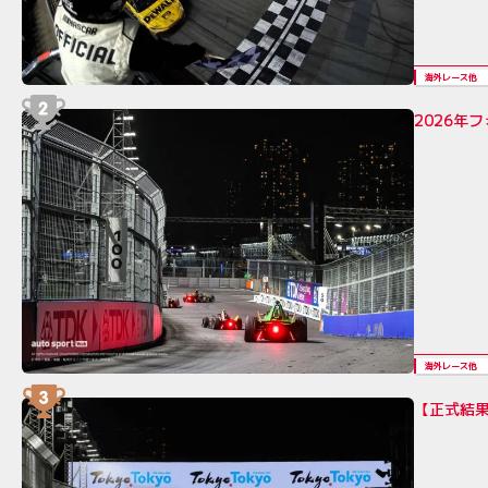
海外レース他
2026年
海外レース他
【正式結果