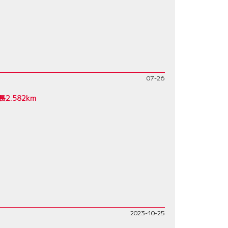
07-26
.582km
2023-10-25