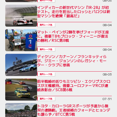
08-05
海外レース他
インディカーの新世代マシン『IR-28』が初
テスト。走行を担当したロッシとパロウは新
型マシンを絶賛「最高だ」
08-04
海外レース他
マット・ペインが2勝を挙げフォードが王座
に。強豪T8もブロック・フィーニーが復活
の勝利／RSC第8戦
08-04
海外レース他
ディクソン／カナーン／フランキッティら
が、ジミー・ジョンソンのレガシィ・モー
ター・クラブに参画
08-03
海外レース他
前半戦締め括りもミツビシ・エクリプスクロ
スが王権維持。強豪ユーロファーマRCが連
続表彰台／SCB第6戦
07-31
海外レース他
トヨタ・カローラGRスポーツが予選から無
双の連勝劇。王者候補のフォードとヒョンデ
も譲らず／BTCC第5戦