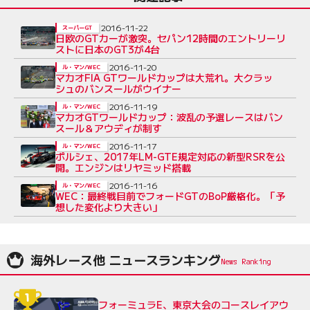
2016-11-22
スーパーGT
日欧のGTカーが激突。セパン12時間のエントリーリ
ストに日本のGT3が4台
2016-11-20
ル・マン/WEC
マカオFIA GTワールドカップは大荒れ。大クラッ
シュのバンスールがウイナー
2016-11-19
ル・マン/WEC
マカオGTワールドカップ：波乱の予選レースはバン
スール＆アウディが制す
2016-11-17
ル・マン/WEC
ポルシェ、2017年LM-GTE規定対応の新型RSRを公
開。エンジンはリヤミッド搭載
2016-11-16
ル・マン/WEC
WEC：最終戦目前でフォードGTのBoP厳格化。「予
想した変化より大きい」
海外レース他 ニュースランキング
フォーミュラE、東京大会のコースレイアウ