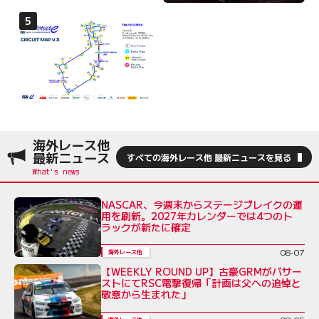
海外レース他
最新ニュース
すべての海外レース他 最新ニュースを見る
NASCAR、今週末からステージブレイクの運
用を刷新。2027年カレンダーでは4つのト
ラックが新たに確定
08-07
海外レース他
【WEEKLY ROUND UP】古豪GRMがバサー
ストにてRSC電撃復帰「計画は父への追悼と
敬意から生まれた」