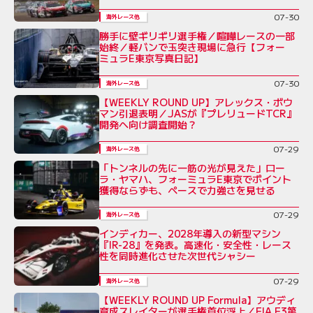
07-30
海外レース他
勝手に壁ギリギリ選手権／喧嘩レースの一部
始終／軽バンで玉突き現場に急行【フォー
ミュラE東京写真日記】
07-30
海外レース他
【WEEKLY ROUND UP】アレックス・ボウ
マン引退表明／JASが『プレリュードTCR』
開発へ向け調査開始？
07-29
海外レース他
「トンネルの先に一筋の光が見えた」ロー
ラ・ヤマハ、フォーミュラE東京でポイント
獲得ならずも、ペースで力強さを見せる
07-29
海外レース他
インディカー、2028年導入の新型マシン
『IR-28』を発表。高速化・安全性・レース
性を同時進化させた次世代シャシー
07-29
海外レース他
【WEEKLY ROUND UP Formula】アウディ
育成スレイターが選手権首位浮上／FIA F3第