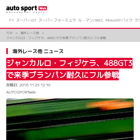
コ
ン
テ
ン
F1
スーパーGT
スーパーフォーミュラ
ル・マン/WEC
MotoGP/バイク
ラ
ツ
へ
TOP
海外レース他
ス
ジャンカルロ・フィジケラ、488GT3で来季ブランパン耐久にフル参戦
キ
ッ
海外レース他 ニュース
プ
ジャンカルロ・フィジケラ、488GT3
で来季ブランパン耐久にフル参戦
投稿日:
2016.11.25 12:10
AUTOSPORTweb