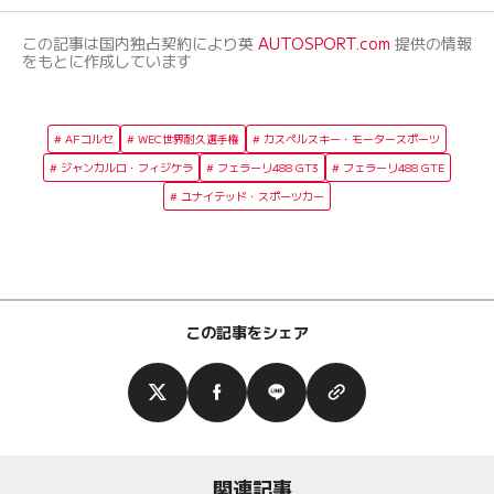
この記事は国内独占契約により英
AUTOSPORT.com
提供の情報
をもとに作成しています
AFコルセ
WEC世界耐久選手権
カスペルスキー・モータースポーツ
ジャンカルロ・フィジケラ
フェラーリ488 GT3
フェラーリ488 GTE
ユナイテッド・スポーツカー
この記事をシェア
関連記事