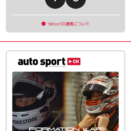
Yahoo!ID連携について
倒す相手を、信じてる。小林利徠斗 × 野村勇斗