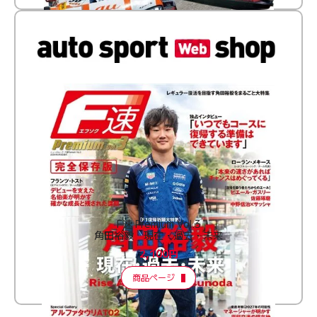
F速 Premium Vol.3
角田裕毅 現在・過去・未来
2,100円
商品ページ