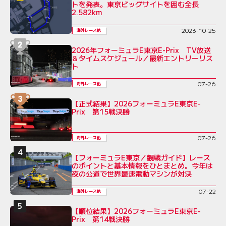
トを発表。東京ビッグサイトを囲む全長
2.582km
2023-10-25
海外レース他
2026年フォーミュラE東京E-Prix TV放送
＆タイムスケジュール／最新エントリーリス
ト
07-26
海外レース他
【正式結果】2026フォーミュラE東京E-
Prix 第15戦決勝
07-26
海外レース他
【フォーミュラE東京／観戦ガイド】レース
のポイントと基本情報をひとまとめ。今年は
夜の公道で世界最速電動マシンが対決
07-22
海外レース他
【順位結果】2026フォーミュラE東京E-
Prix 第14戦決勝