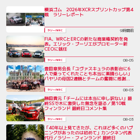
横浜ゴム 2026年XCRスプリントカップ第4
戦 ラリーレポート
9時間前
ラリー/WRC
FIA、WRCとERCの新たな商業権契約を発
表。エリック・ブーリエがプロモーター新
CEOに就任
08-05
ラリー/WRC
豊田章男会長「ユヴァスキュラの表彰台に6
人で乗ってくれたことも本当に素晴らしい」
パヤリの母国2連勝とチームの奮闘に感謝を
綴る／ラリー・フィンランド後コメント全文
08-03
ラリー/WRC
勝田貴元「チームには本当に申し訳ない」最
終SSで木に激突した無念を語る／第10戦
フィンランド 最終日コメント集
08-03
ラリー/WRC
「40年以上見てきたが、これほど多くのハプ
ニングがあったのは初めて」カンクネン代表
代行／ラリー・フィンランド 最終日