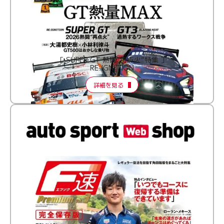
［ SUPER GT 熱闘“再点火”特集 ］
RE:IGNITION
詳細を見る