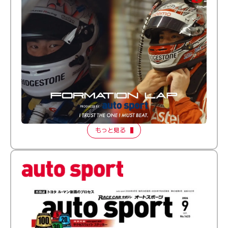
倒す相手を、信じてる。小林利徠斗 × 野村勇斗
【FORMATION LAP Produced by auto sport】
2026 Episode 2
もっと見る