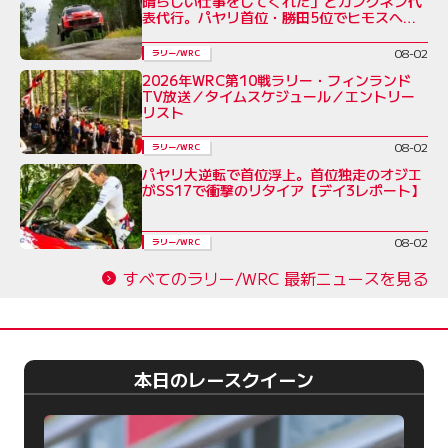
晴らしい仕事をしてくれた」とカンクネン代
表代行。パヤリ首位・勝田5位でヒモスへ／
ラリー・フィンランド デイ3
08-02
ラリー/WRC
2026年WRC第10戦ラリー・フィンランド
TV放送／タイムスケジュール／エントリー
リスト
08-02
ラリー/WRC
パヤリ大逆転で首位浮上。首位独走のオジエ
がSS17で衝撃のリタイア【デイ3レポート】
08-02
ラリー/WRC
すべてのラリー/WRC 最新ニュースを見る
本日のレースクイーン