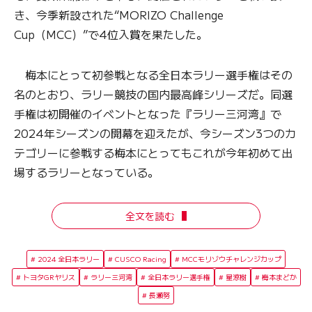
き、今季新設された“MORIZO Challenge
Cup（MCC）”で4位入賞を果たした。
梅本にとって初参戦となる全日本ラリー選手権はその
名のとおり、ラリー競技の国内最高峰シリーズだ。同選
手権は初開催のイベントとなった『ラリー三河湾』で
2024年シーズンの開幕を迎えたが、今シーズン3つのカ
テゴリーに参戦する梅本にとってもこれが今年初めて出
場するラリーとなっている。
全文を読む
2024 全日本ラリー
CUSCO Racing
MCCモリゾウチャレンジカップ
トヨタGRヤリス
ラリー三河湾
全日本ラリー選手権
星涼樹
梅本まどか
長瀬努