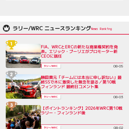
ラリー/WRC ニュースランキング
FIA、WRCとERCの新たな商業権契約を発
表。エリック・ブーリエがプロモーター新
CEOに就任
08-05
ラリー/WRC
勝田貴元「チームには本当に申し訳ない」最
終SSで木に激突した無念を語る／第10戦
フィンランド 最終日コメント集
08-03
ラリー/WRC
【ポイントランキング】2026年WRC第10戦
ラリー・フィンランド後
08-02
ラリー/WRC