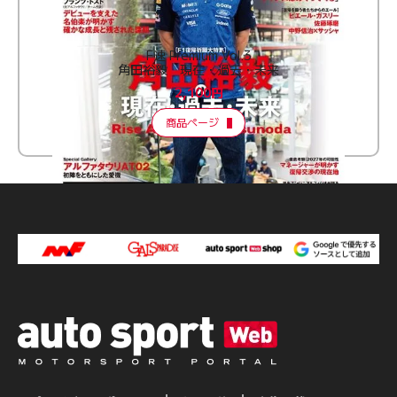
F速 Premium Vol.3
角田裕毅 現在・過去・未来
2,100円
商品ページ