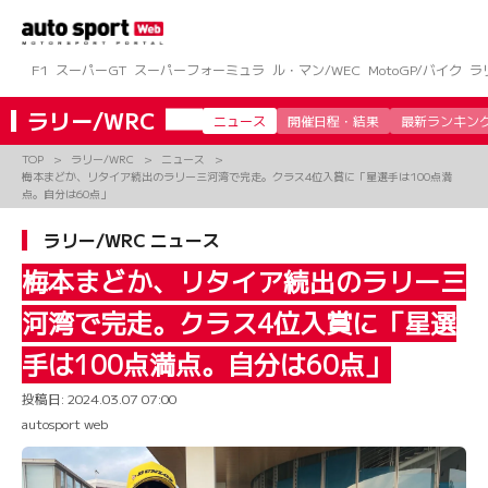
コ
ン
テ
ン
F1
スーパーGT
スーパーフォーミュラ
ル・マン/WEC
MotoGP/バイク
ラ
ツ
へ
ラリー/WRC
ニュース
開催日程・結果
最新ランキン
ス
キ
TOP
ラリー/WRC
ニュース
ッ
梅本まどか、リタイア続出のラリー三河湾で完走。クラス4位入賞に「星選手は100点満
プ
点。自分は60点」
ラリー/WRC ニュース
梅本まどか、リタイア続出のラリー三
河湾で完走。クラス4位入賞に「星選
手は100点満点。自分は60点」
投稿日:
2024.03.07 07:00
autosport web