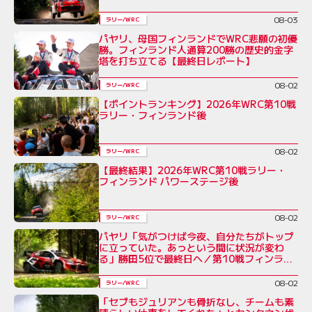
08-03
ラリー/WRC
パヤリ、母国フィンランドでWRC悲願の初優
勝。フィンランド人通算200勝の歴史的金字
塔を打ち立てる【最終日レポート】
08-02
ラリー/WRC
【ポイントランキング】2026年WRC第10戦
ラリー・フィンランド後
08-02
ラリー/WRC
【最終結果】2026年WRC第10戦ラリー・
フィンランド パワーステージ後
08-02
ラリー/WRC
パヤリ「気がつけば今夜、自分たちがトップ
に立っていた。あっという間に状況が変わ
る」勝田5位で最終日へ／第10戦フィンラン
ド デイ3コメント集
08-02
ラリー/WRC
「セブもジュリアンも骨折なし、チームも素