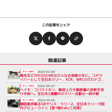
この記事をシェア
関連記事
2024-02-09
ラリー/WRC
梅本まどかの2024年はさらなる発展の年に。コドラ
イバーとして全日本ラリー、XCR、WRCの3カテゴ
リーに挑戦
2024-03-07
ラリー/WRC
ヘイキ・コバライネン、胸部上行大動脈瘤の診断を受
け手術へ。全日本2連覇中のラリー活動は一時中断
2024-03-05
ラリー/WRC
勝田範彦駆るGRヤリス・ラリー2、全日本ラリーで国
内デビューウイン【第1戦Rally三河湾】