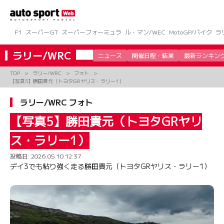
コ
ン
テ
ン
F1
スーパーGT
スーパーフォーミュラ
ル・マン/WEC
MotoGP/バイク
ラ
ツ
へ
ラリー/WRC
ニュース
開催日程・結果
最新ランキン
ス
キ
TOP
ラリー/WRC
フォト
ッ
【写真5】勝田貴元（トヨタGRヤリス・ラリー1）
プ
ラリー/WRC フォト
【写真5】勝田貴元（トヨタGRヤリ
ス・ラリー1）
投稿日:
2026.05.10 12:37
デイ3でも粘り強く走る勝田貴元（トヨタGRヤリス・ラリー1）