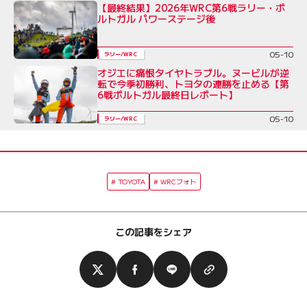
【最終結果】2026年WRC第6戦ラリー・ポ
ルトガル パワーステージ後
05-10
ラリー/WRC
オジエに痛恨タイヤトラブル。ヌービルが逆
転で今季初勝利、トヨタの連勝を止める【第
6戦ポルトガル最終日レポート】
05-10
ラリー/WRC
TOYOTA
WRCフォト
この記事をシェア