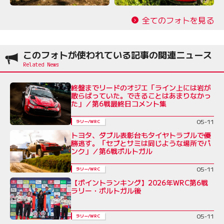
全てのフォトを見る
このフォトが使われている記事の関連ニュース
終盤までリードのオジエ「ライン上には岩が
散らばっていた。できることはあまりなかっ
た」／第6戦最終日コメント集
05-11
ラリー/WRC
トヨタ、ダブル表彰台もタイヤトラブルで優
勝逃す。「セブとサミは同じような場所でパ
ンク」／第6戦ポルトガル
05-11
ラリー/WRC
【ポイントランキング】2026年WRC第6戦
ラリー・ポルトガル後
05-11
ラリー/WRC