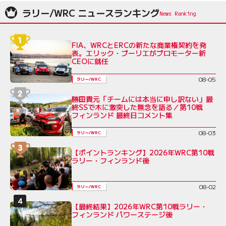
ラリー/WRC ニュースランキング
FIA、WRCとERCの新たな商業権契約を発
表。エリック・ブーリエがプロモーター新
CEOに就任
08-05
ラリー/WRC
勝田貴元「チームには本当に申し訳ない」最
終SSで木に激突した無念を語る／第10戦
フィンランド 最終日コメント集
08-03
ラリー/WRC
【ポイントランキング】2026年WRC第10戦
ラリー・フィンランド後
08-02
ラリー/WRC
【最終結果】2026年WRC第10戦ラリー・
フィンランド パワーステージ後