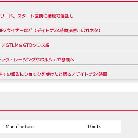
をリード。スタート直前に接触で混乱も
P2ウイナーなど【デイトナ24時間決勝こぼれネタ】
／GTLM＆GTDクラス編
ーテック・レーシングがポルシェで参戦へ
陽性」の報告にショックを受けたと語る／デイトナ24時間
Manufacturer
Points