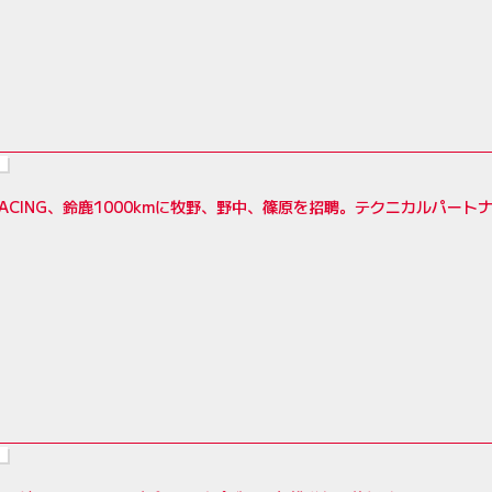
RACING、鈴鹿1000kmに牧野、野中、篠原を招聘。テクニカルパートナーは