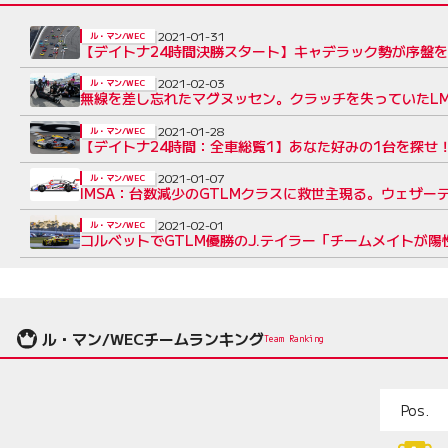
2021-01-31
ル・マン/WEC
【デイトナ24時間決勝スタート】キャデラック勢が序盤
2021-02-03
ル・マン/WEC
無線を差し忘れたマグヌッセン。クラッチを失っていたLM
2021-01-28
ル・マン/WEC
【デイトナ24時間：全車総覧1】あなた好みの1台を探せ！
2021-01-07
ル・マン/WEC
IMSA：台数減少のGTLMクラスに救世主現る。ウェザ
2021-02-01
ル・マン/WEC
コルベットでGTLM優勝のJ.テイラー「チームメイトが
ル・マン/WECチームランキング
Team Ranking
Pos.