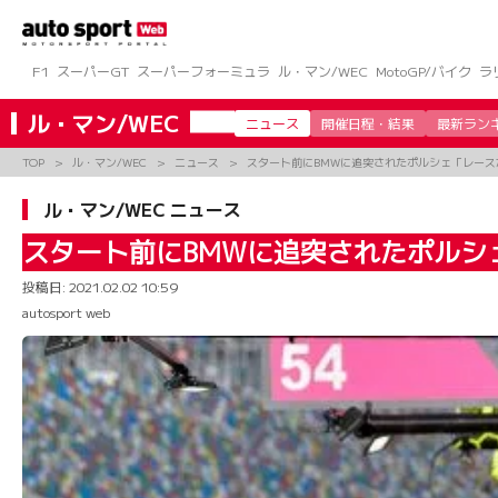
コ
ン
テ
ン
F1
スーパーGT
スーパーフォーミュラ
ル・マン/WEC
MotoGP/バイク
ラ
ツ
へ
ル・マン/WEC
ニュース
開催日程・結果
最新ラン
ス
キ
TOP
ル・マン/WEC
ニュース
スタート前にBMWに追突されたポルシェ「レース
ッ
プ
ル・マン/WEC ニュース
スタート前にBMWに追突されたポルシ
投稿日:
2021.02.02 10:59
autosport web