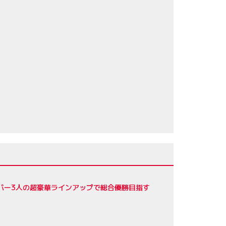
75
75
65
／ジェームス・カラド
57
56
ドライバー3人の超豪華ラインアップで総合優勝目指す