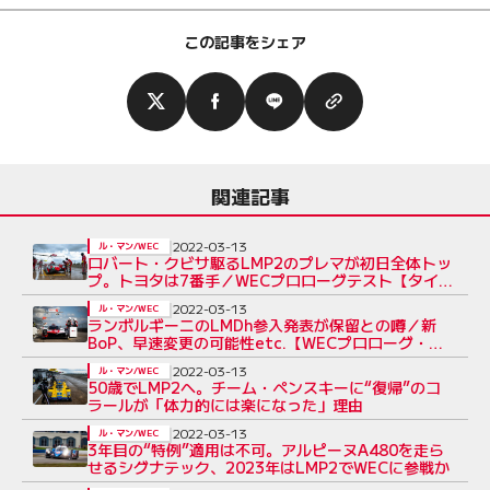
この記事をシェア
関連記事
2022-03-13
ル・マン/WEC
ロバート・クビサ駆るLMP2のプレマが初日全体トッ
プ。トヨタは7番手／WECプロローグテスト【タイム
結果】
2022-03-13
ル・マン/WEC
ランボルギーニのLMDh参入発表が保留との噂／新
BoP、早速変更の可能性etc.【WECプロローグ・初
日Topics】
2022-03-13
ル・マン/WEC
50歳でLMP2へ。チーム・ペンスキーに“復帰”のコ
ラールが「体力的には楽になった」理由
2022-03-13
ル・マン/WEC
3年目の“特例”適用は不可。アルピーヌA480を走ら
せるシグナテック、2023年はLMP2でWECに参戦か