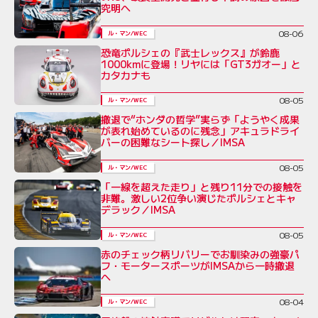
究明へ
08-06
ル・マン/WEC
恐竜ポルシェの『武士レックス』が鈴鹿
1000kmに登場！リヤには「GT3ガオー」と
カタカナも
08-05
ル・マン/WEC
撤退で“ホンダの哲学”実らず「ようやく成果
が表れ始めているのに残念」アキュラドライ
バーの困難なシート探し／IMSA
08-05
ル・マン/WEC
「一線を超えた走り」と残り11分での接触を
非難。激しい2位争い演じたポルシェとキャ
デラック／IMSA
08-05
ル・マン/WEC
赤のチェック柄リバリーでお馴染みの強豪パ
フ・モータースポーツがIMSAから一時撤退
へ
08-04
ル・マン/WEC