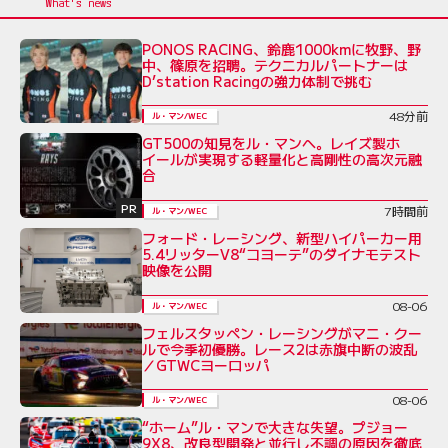
PONOS RACING、鈴鹿1000kmに牧野、野
中、篠原を招聘。テクニカルパートナーは
D’station Racingの強力体制で挑む
48分前
ル・マン/WEC
GT500の知見をル・マンへ。レイズ製ホ
イールが実現する軽量化と高剛性の高次元融
合
PR
7時間前
ル・マン/WEC
フォード・レーシング、新型ハイパーカー用
5.4リッターV8“コヨーテ”のダイナモテスト
映像を公開
08-06
ル・マン/WEC
フェルスタッペン・レーシングがマニ・クー
ルで今季初優勝。レース2は赤旗中断の波乱
／GTWCヨーロッパ
08-06
ル・マン/WEC
“ホーム”ル・マンで大きな失望。プジョー
9X8、改良型開発と並行し不調の原因を徹底