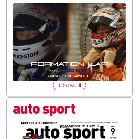
倒す相手を、信じてる。小林利徠斗 × 野村勇斗
【FORMATION LAP Produced by auto sport】
2026 Episode 2
もっと見る