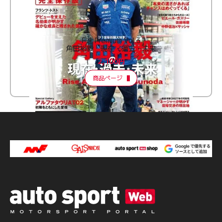
F速 Premium Vol.3
角田裕毅 現在・過去・未来
2,100円
商品ページ