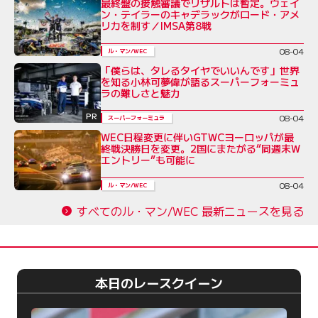
最終盤の接触審議でリザルトは暫定。ウェイ
ン・テイラーのキャデラックがロード・アメ
リカを制す／IMSA第8戦
08-04
ル・マン/WEC
「僕らは、タレるタイヤでいいんです」世界
を知る小林可夢偉が語るスーパーフォーミュ
ラの難しさと魅力
PR
08-04
スーパーフォーミュラ
WEC日程変更に伴いGTWCヨーロッパが最
終戦決勝日を変更。2国にまたがる“同週末W
エントリー”も可能に
08-04
ル・マン/WEC
すべてのル・マン/WEC 最新ニュースを見る
本日のレースクイーン