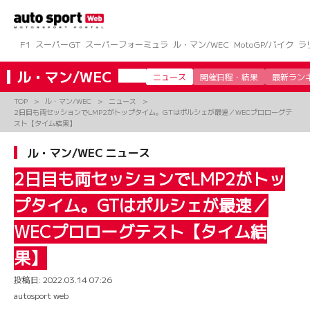
コ
ン
テ
ン
F1
スーパーGT
スーパーフォーミュラ
ル・マン/WEC
MotoGP/バイク
ラ
ツ
へ
ル・マン/WEC
ニュース
開催日程・結果
最新ラン
ス
キ
TOP
ル・マン/WEC
ニュース
ッ
2日目も両セッションでLMP2がトップタイム。GTはポルシェが最速／WECプロローグテ
プ
スト【タイム結果】
ル・マン/WEC ニュース
2日目も両セッションでLMP2がトッ
プタイム。GTはポルシェが最速／
WECプロローグテスト【タイム結
果】
投稿日:
2022.03.14 07:26
autosport web