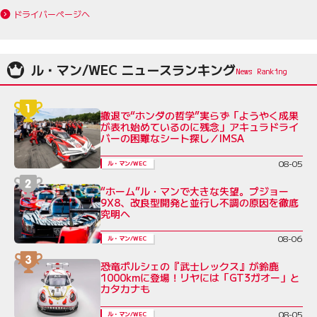
ドライバーページへ
ル・マン/WEC ニュースランキング
撤退で“ホンダの哲学”実らず「ようやく成果
が表れ始めているのに残念」アキュラドライ
バーの困難なシート探し／IMSA
08-05
ル・マン/WEC
“ホーム”ル・マンで大きな失望。プジョー
9X8、改良型開発と並行し不調の原因を徹底
究明へ
08-06
ル・マン/WEC
恐竜ポルシェの『武士レックス』が鈴鹿
1000kmに登場！リヤには「GT3ガオー」と
カタカナも
08-05
ル・マン/WEC