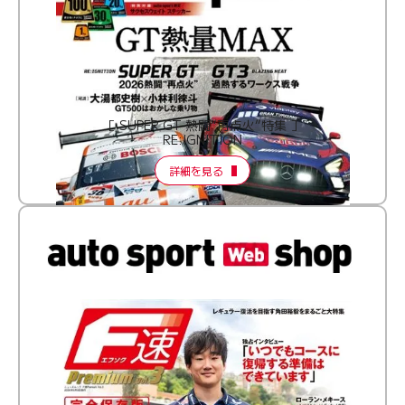
［ SUPER GT 熱闘“再点火”特集 ］
RE:IGNITION
詳細を見る