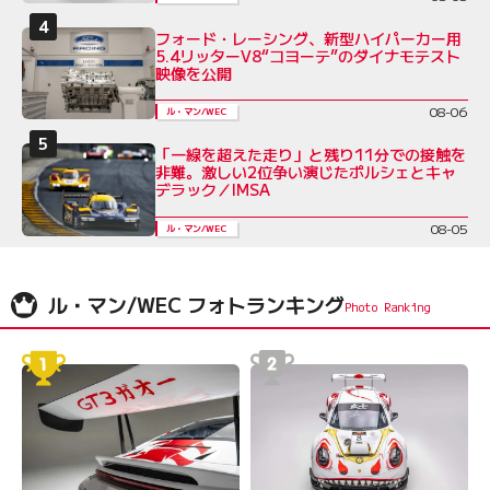
フォード・レーシング、新型ハイパーカー用
5.4リッターV8“コヨーテ”のダイナモテスト
映像を公開
08-06
ル・マン/WEC
「一線を超えた走り」と残り11分での接触を
非難。激しい2位争い演じたポルシェとキャ
デラック／IMSA
08-05
ル・マン/WEC
ル・マン/WEC フォトランキング