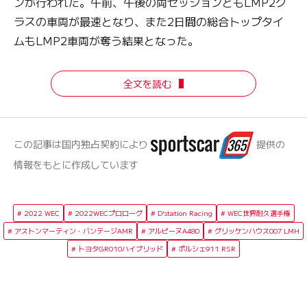
ンが行われた。午前、午後の両セッションともLMP2ク
ラスの車両が最速となり、また2日間の総合トップタイ
ムもLMP2車両が奪う結果となった。
全文を読む
この記事は国内独占契約により
提供の
情報をもとに作成しています
2022 WEC
2022WECプロローグ
D'station Racing
WEC世界耐久選手権
アストンマーティン・バンテージAMR
アルピーヌA480
グリッケンハウス007 LMH
トヨタGR010ハイブリッド
ポルシェ911 RSR