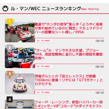
ル・マン/WEC ニュースランキング
撤退で“ホンダの哲学”実らず「ようやく成果
が表れ始めているのに残念」アキュラドライ
バーの困難なシート探し／IMSA
08-05
ル・マン/WEC
“ホーム”ル・マンで大きな失望。プジョー
9X8、改良型開発と並行し不調の原因を徹底
究明へ
08-06
ル・マン/WEC
恐竜ポルシェの『武士レックス』が鈴鹿
1000kmに登場！リヤには「GT3ガオー」と
カタカナも
08-05
ル・マン/WEC
フォード・レーシング、新型ハイパーカー用
5.4リッターV8“コヨーテ”のダイナモテスト