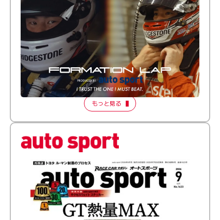
倒す相手を、信じてる。小林利徠斗 × 野村勇斗
【FORMATION LAP Produced by auto sport】
2026 Episode 2
もっと見る