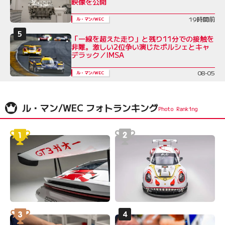
映像を公開
19時間前
ル・マン/WEC
「一線を超えた走り」と残り11分での接触を
非難。激しい2位争い演じたポルシェとキャ
デラック／IMSA
08-05
ル・マン/WEC
ル・マン/WEC フォトランキング