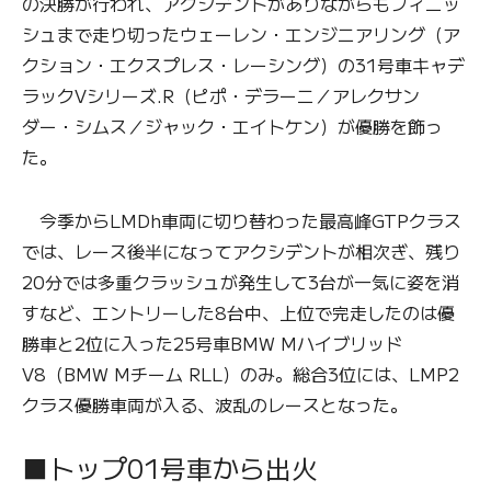
の決勝が行われ、アクシデントがありながらもフィニッ
シュまで走り切ったウェーレン・エンジニアリング（ア
クション・エクスプレス・レーシング）の31号車キャデ
ラックVシリーズ.R（ピポ・デラーニ／アレクサン
ダー・シムス／ジャック・エイトケン）が優勝を飾っ
た。
今季からLMDh車両に切り替わった最高峰GTPクラス
では、レース後半になってアクシデントが相次ぎ、残り
20分では多重クラッシュが発生して3台が一気に姿を消
すなど、エントリーした8台中、上位で完走したのは優
勝車と2位に入った25号車BMW Mハイブリッド
V8（BMW Mチーム RLL）のみ。総合3位には、LMP2
クラス優勝車両が入る、波乱のレースとなった。
■トップ01号車から出火