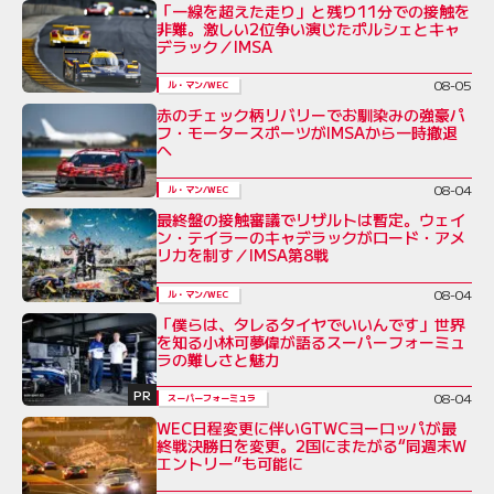
「一線を超えた走り」と残り11分での接触を
非難。激しい2位争い演じたポルシェとキャ
デラック／IMSA
08-05
ル・マン/WEC
赤のチェック柄リバリーでお馴染みの強豪パ
フ・モータースポーツがIMSAから一時撤退
へ
08-04
ル・マン/WEC
最終盤の接触審議でリザルトは暫定。ウェイ
ン・テイラーのキャデラックがロード・アメ
リカを制す／IMSA第8戦
08-04
ル・マン/WEC
「僕らは、タレるタイヤでいいんです」世界
を知る小林可夢偉が語るスーパーフォーミュ
ラの難しさと魅力
PR
08-04
スーパーフォーミュラ
WEC日程変更に伴いGTWCヨーロッパが最
終戦決勝日を変更。2国にまたがる“同週末W
エントリー”も可能に