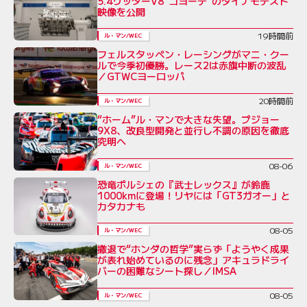
5.4リッターV8“コヨーテ”のダイナモテスト
映像を公開
19時間前
ル・マン/WEC
フェルスタッペン・レーシングがマニ・クー
ルで今季初優勝。レース2は赤旗中断の波乱
／GTWCヨーロッパ
20時間前
ル・マン/WEC
“ホーム”ル・マンで大きな失望。プジョー
9X8、改良型開発と並行し不調の原因を徹底
究明へ
08-06
ル・マン/WEC
恐竜ポルシェの『武士レックス』が鈴鹿
1000kmに登場！リヤには「GT3ガオー」と
カタカナも
08-05
ル・マン/WEC
撤退で“ホンダの哲学”実らず「ようやく成果
が表れ始めているのに残念」アキュラドライ
バーの困難なシート探し／IMSA
08-05
ル・マン/WEC