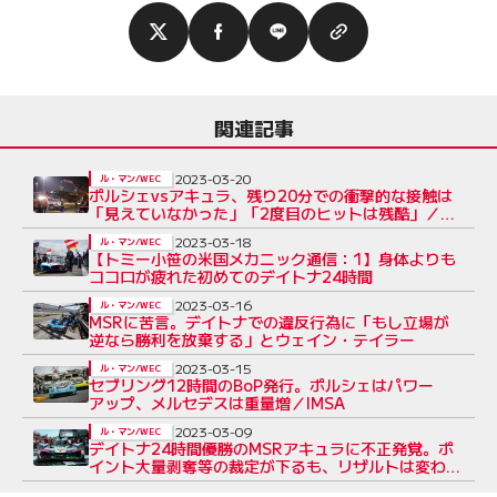
関連記事
2023-03-20
ル・マン/WEC
ポルシェvsアキュラ、残り20分での衝撃的な接触は
「見えていなかった」「2度目のヒットは残酷」／セ
ブリング12時間
2023-03-18
ル・マン/WEC
【トミー小笹の米国メカニック通信：1】身体よりも
ココロが疲れた初めてのデイトナ24時間
2023-03-16
ル・マン/WEC
MSRに苦言。デイトナでの違反行為に「もし立場が
逆なら勝利を放棄する」とウェイン・テイラー
2023-03-15
ル・マン/WEC
セブリング12時間のBoP発行。ポルシェはパワー
アップ、メルセデスは重量増／IMSA
2023-03-09
ル・マン/WEC
デイトナ24時間優勝のMSRアキュラに不正発覚。ポ
イント大量剥奪等の裁定が下るも、リザルトは変わら
ず