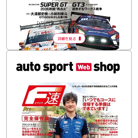
［ SUPER GT 熱闘“再点火”特集 ］
RE:IGNITION
詳細を見る