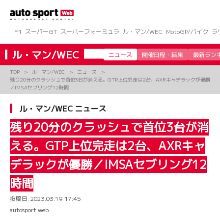
コ
ン
テ
ン
F1
スーパーGT
スーパーフォーミュラ
ル・マン/WEC
MotoGP/バイク
ラ
ツ
へ
ル・マン/WEC
ニュース
開催日程・結果
最新ラン
ス
キ
TOP
ル・マン/WEC
ニュース
ッ
残り20分のクラッシュで首位3台が消える。GTP上位完走は2台、AXRキャデラックが優勝
プ
／IMSAセブリング12時間
ル・マン/WEC ニュース
残り20分のクラッシュで首位3台が消
える。GTP上位完走は2台、AXRキャ
デラックが優勝／IMSAセブリング12
時間
投稿日:
2023.03.19 17:45
autosport web