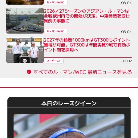
08-04
ル・マン/WEC
2026／27シーズンのアジアン・ル・マンは
全戦欧州内での開催が決定。中東情勢を受け
異例の事態に
08-04
ル・マン/WEC
2027年の鈴鹿1000kmはGT300もポイント
獲得が可能。GT300は年間実質9戦で有効ポ
イント制を採用へ
08-02
スーパーGT
すべてのル・マン/WEC 最新ニュースを見る
本日のレースクイーン