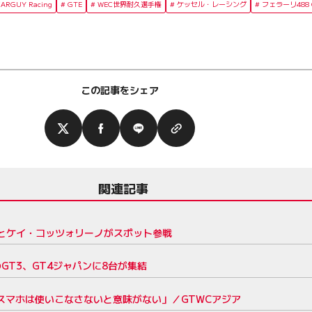
CARGUY Racing
GTE
WEC世界耐久選手権
ケッセル・レーシング
フェラーリ488 G
この記事をシェア
関連記事
史とケイ・コッツォリーノがスポット参戦
GT3、GT4ジャパンに8台が集結
「スマホは使いこなさないと意味がない」／GTWCアジア