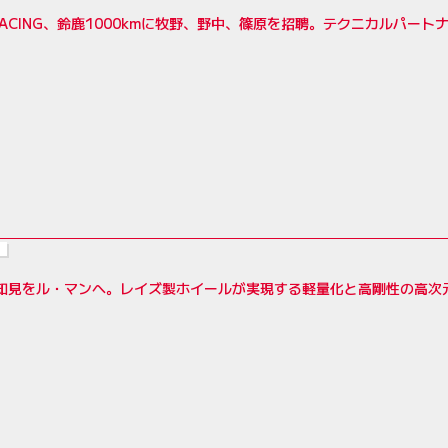
RACING、鈴鹿1000kmに牧野、野中、篠原を招聘。テクニカルパートナーは
の知見をル・マンへ。レイズ製ホイールが実現する軽量化と高剛性の高次