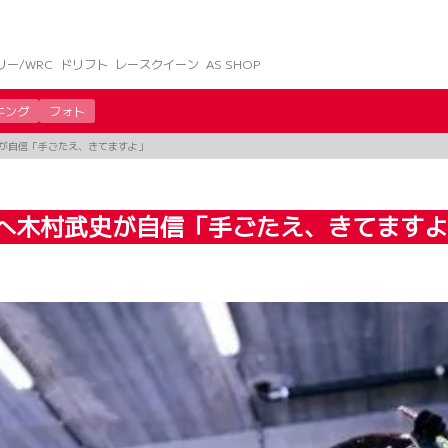
リー/WRC
ドリフト
レースクイーン
AS SHOP
キング
フォト
史が自信「手ごたえ、きてますよ」
士へ木村武史が自信「手ごたえ、きてます