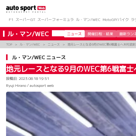
コ
ン
テ
ン
F1
スーパーGT
スーパーフォーミュラ
ル・マン/WEC
MotoGP/バイク
ラ
ツ
へ
ル・マン/WEC
ニュース
開催日程・結果
最新ラン
ス
キ
TOP
ル・マン/WEC
ニュース
地元レースとなる9月のWEC第6戦富士へ木村武
ッ
プ
ル・マン/WEC ニュース
地元レースとなる9月のWEC第6戦富
投稿日:
2023.08.18 19:51
Ryuji Hirano / autosport web