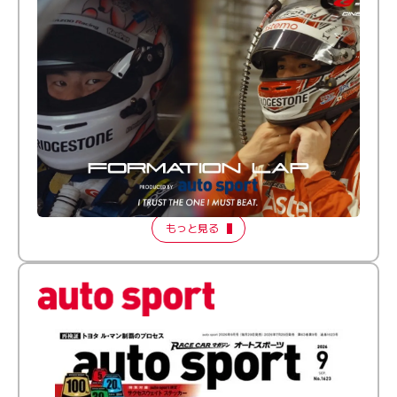
倒す相手を、信じてる。小林利徠斗 × 野村勇斗
【FORMATION LAP Produced by auto sport】
2026 Episode 2
もっと見る