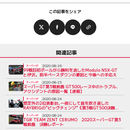
この記事をシェア
関連記事
2020-08-26
スーパーGT
99戦目初ポールがら勝利を逃したModulo NSX-GT
と伊沢。前半ペースダウンの要因と今後への手応え
2020-08-23
スーパーGT
スーパーGT第3戦鈴鹿 GT500レース中のトラブル、
アクシデントの原因一覧【速報】
2020-08-24
スーパーGT
想定外の2位表彰台｡一夜にして息を吹き返した
RAYBRIGの“ビッグチェンジ”《第3戦GT500決勝あ
と読み》
2020-08-24
スーパーGT
TGR TEAM ZENT CERUMO 2020スーパーGT第3
戦鈴鹿 決勝レポート