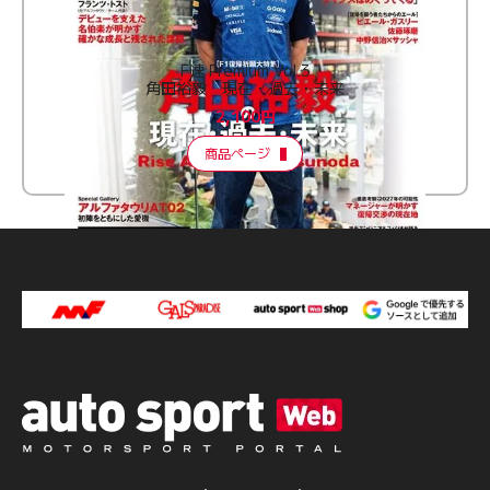
F速 Premium Vol.3
角田裕毅 現在・過去・未来
2,100円
商品ページ