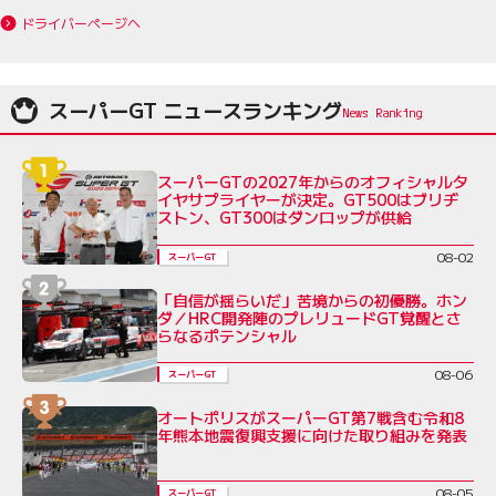
ドライバーページへ
スーパーGT ニュースランキング
スーパーGTの2027年からのオフィシャルタ
イヤサプライヤーが決定。GT500はブリヂ
ストン、GT300はダンロップが供給
08-02
スーパーGT
「自信が揺らいだ」苦境からの初優勝。ホン
ダ／HRC開発陣のプレリュードGT覚醒とさ
らなるポテンシャル
08-06
スーパーGT
オートポリスがスーパーGT第7戦含む令和8
年熊本地震復興支援に向けた取り組みを発表
08-05
スーパーGT