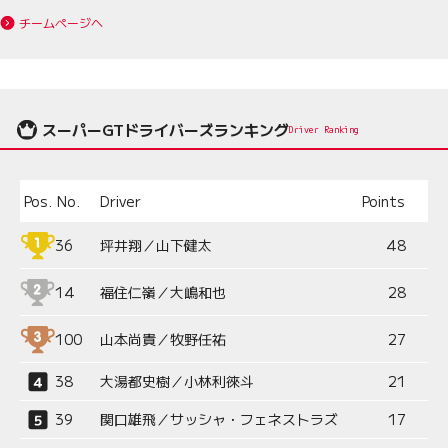
チームページへ
スーパーGTドライバーズランキング
Driver Ranking
Pos.
No.
Driver
Points
36
坪井翔／山下健太
48
14
福住仁嶺／大嶋和也
28
100
山本尚貴／牧野任祐
27
38
大湯都史樹／小林利徠斗
21
39
関口雄飛／サッシャ・フェネストラズ
17