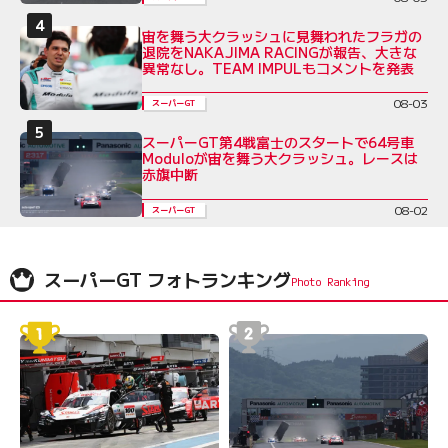
宙を舞う大クラッシュに見舞われたフラガの
退院をNAKAJIMA RACINGが報告、大きな
異常なし。TEAM IMPULもコメントを発表
08-03
スーパーGT
スーパーGT第4戦富士のスタートで64号車
Moduloが宙を舞う大クラッシュ。レースは
赤旗中断
08-02
スーパーGT
スーパーGT フォトランキング