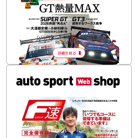
［ SUPER GT 熱闘“再点火”特集 ］
RE:IGNITION
詳細を見る