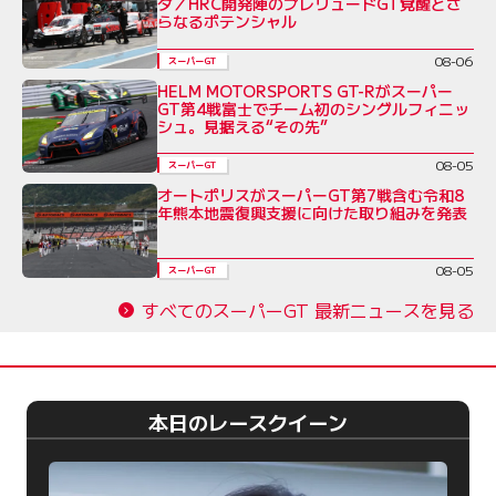
ダ／HRC開発陣のプレリュードGT覚醒とさ
らなるポテンシャル
08-06
スーパーGT
HELM MOTORSPORTS GT-Rがスーパー
GT第4戦富士でチーム初のシングルフィニッ
シュ。見据える“その先”
08-05
スーパーGT
オートポリスがスーパーGT第7戦含む令和8
年熊本地震復興支援に向けた取り組みを発表
08-05
スーパーGT
すべてのスーパーGT 最新ニュースを見る
本日のレースクイーン