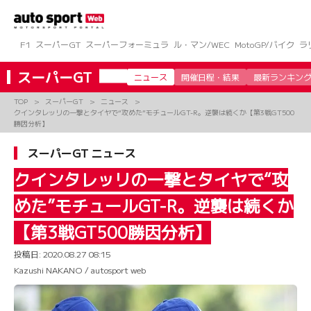
コ
ン
テ
ン
F1
スーパーGT
スーパーフォーミュラ
ル・マン/WEC
MotoGP/バイク
ラ
ツ
へ
スーパーGT
ニュース
開催日程・結果
最新ランキン
ス
キ
TOP
スーパーGT
ニュース
ッ
クインタレッリの一撃とタイヤで“攻めた”モチュールGT-R。逆襲は続くか【第3戦GT500
プ
勝因分析】
スーパーGT ニュース
クインタレッリの一撃とタイヤで“攻
めた”モチュールGT-R。逆襲は続くか
【第3戦GT500勝因分析】
投稿日:
2020.08.27 08:15
Kazushi NAKANO / autosport web