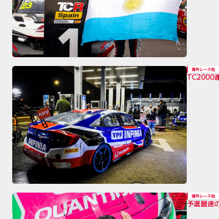
海外レース他
TC200
海外レース他
予選最速の