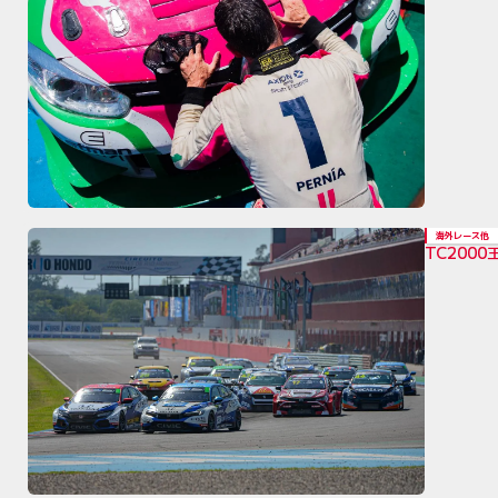
海外レース他
TC200