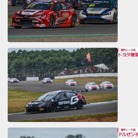
海外レース他
トヨタ陣
海外レース他
アルゼンチ