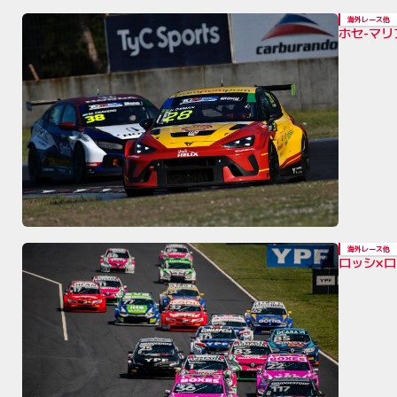
海外レース他
ホセ-マ
海外レース他
ロッシ×ロ