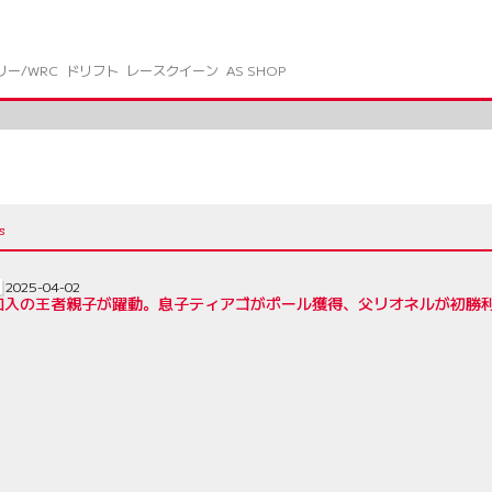
リー/WRC
ドリフト
レースクイーン
AS SHOP
2025-04-02
加入の王者親子が躍動。息子ティアゴがポール獲得、父リオネルが初勝利