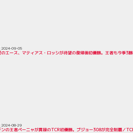
2024-09-05
営のエース、マティアス・ロッシが待望の復帰後初優勝。王者も今季3勝目
2024-08-29
ンの王者ペーニャが貫禄のTCR初優勝。プジョー308が完全制覇／TC