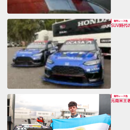
海外レース他
SUV時代
海外レース他
元南米王者