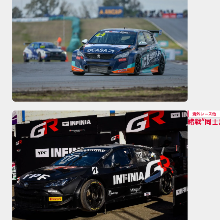
海外レース他
緒戦“同士