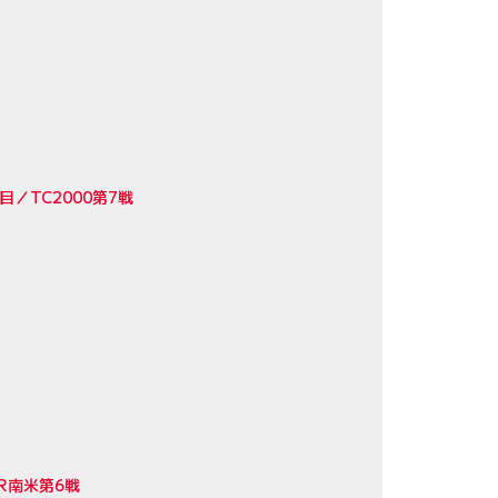
／TC2000第7戦
R南米第6戦