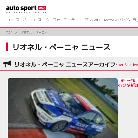
コ
ン
テ
ン
F1
スーパーGT
スーパーフォーミュラ
ル・マン/WEC
MotoGP/バイク
ラ
ツ
へ
TOP
リオネル・ペーニャ
ス
キ
リオネル・ペーニャ ニュース
ッ
プ
リオネル・ペーニャ ニュースアーカイブ
海外レース他
ホンダ新