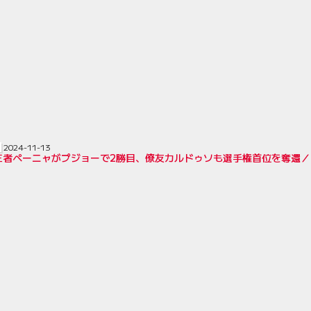
2024-11-13
0王者ペーニャがプジョーで2勝目、僚友カルドゥソも選手権首位を奪還／