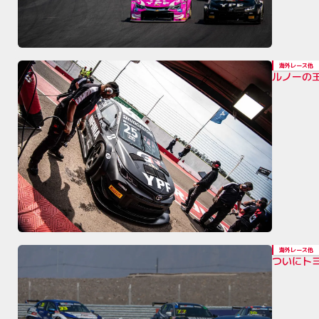
海外レース他
ルノーの王
海外レース他
ついにトヨ