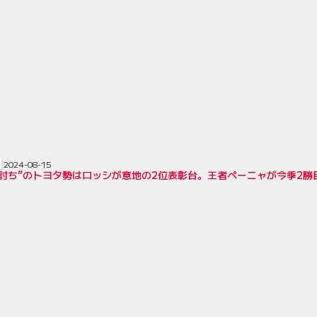
2024-08-15
討ち”のトヨタ勢はロッシが意地の2位表彰台。王者ペーニャが今季2勝目／