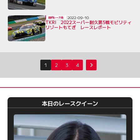
2022-09-10
国内レース他
TKRI 2022スーパー耐久第5戦モビリティ
リゾートもてぎ レースレポート
投
1
2
3
4
次へ
稿
の
ペ
ー
本日のレースクイーン
ジ
送
り