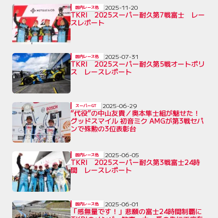
2025-11-20
国内レース他
TKRI 2025スーパー耐久第7戦富士 レー
スレポート
2025-07-31
国内レース他
TKRI 2025スーパー耐久第5戦オートポリ
ス レースレポート
2025-06-29
スーパーGT
“代役”の中山友貴／奥本隼士組が魅せた！
グッドスマイル 初音ミク AMGが第3戦セパ
ンで殊勲の3位表彰台
2025-06-05
国内レース他
TKRI 2025スーパー耐久第3戦富士24時
間 レースレポート
2025-06-01
国内レース他
「感無量です！」悲願の富士24時間制覇に