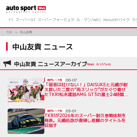
コ
ン
テ
ン
F1
スーパーGT
スーパーフォーミュラ
ル・マン/WEC
MotoGP/バイク
ラ
ツ
へ
TOP
中山友貴
ス
キ
中山友貴 ニュース
ッ
プ
中山友貴 ニュースアーカイブ
06-07
国内レース他
「弱音は吐けない！」DAISUKEと元嶋が耐
え抜いた二度の“雨スリック”がたぐり寄せ
たTKRI松永建設AMG GT3の富士24時間連
覇
03-01
国内レース他
TKRIが2026年のスーパー耐久参戦体制を
発表。元嶋佑弥が復帰し悲願のタイトルを
目指す