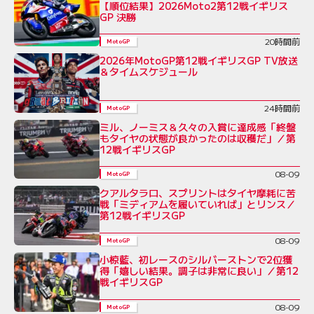
【順位結果】2026Moto2第12戦イギリス
GP 決勝
20時間前
MotoGP
2026年MotoGP第12戦イギリスGP TV放送
＆タイムスケジュール
24時間前
MotoGP
ミル、ノーミス＆久々の入賞に達成感「終盤
もタイヤの状態が良かったのは収穫だ」／第
12戦イギリスGP
08-09
MotoGP
クアルタラロ、スプリントはタイヤ摩耗に苦
戦「ミディアムを履いていれば」とリンス／
第12戦イギリスGP
08-09
MotoGP
小椋藍、初レースのシルバーストンで2位獲
得「嬉しい結果。調子は非常に良い」／第12
戦イギリスGP
08-09
MotoGP