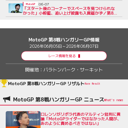
06-07
MotoGP
「スタート後のコーナーでスペースを見つけられな
かった」小椋藍、追い上げ披露も入賞届かず／第8戦
ハンガリーGP
MotoGP 第8戦ハンガリーGP情報
2026年06月05日～2026年06月07日
レース情報を見る
開催地：
バラトンパーク・サーキット
MotoGP 第8戦ハンガリーGP リザルト
Race Result
MotoGP 第8戦ハンガリーGP ニュース
ロレンソがリボラ代表のマルティン批判に異
論「MotoGPライダーではなかった人間が、
あのように責めるべきではない」