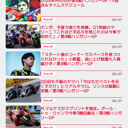
2026年MotoGP第8戦ハンガリーGP TV放
送＆タイムスケジュール
06-07
MotoGP
ホンダ、予選で速さを発揮。Q1突破のマ
リーニ「これほど手応えを感じたのは今季で
初めて」／第8戦ハンガリーGP
06-07
MotoGP
「スタート後のコーナーでスペースを見つけ
られなかった」小椋藍、追い上げ披露も入賞
届かず／第8戦ハンガリーGP
06-07
MotoGP
2日目も不振のヤマハ「今はただベストを尽
くすだけ」とクアルタラロ。リンスは振動に
苦戦／第8戦ハンガリーGP
06-07
MotoGP
M.マルケスがスプリントを独走。ポール・
トゥ・ウインで今季3勝目飾る／第8戦ハンガ
リーGP
06-06
MotoGP