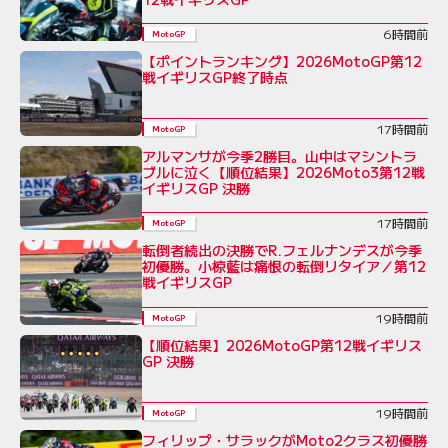
6時間前
MotoGP
【ポイントランキング】2026MotoGP第12
戦イギリスGP終了時点
17時間前
MotoGP
アルマンサが今季2勝目。山中はマシントラ
ブルに泣く【順位結果】2026Moto3第12戦
イギリスGP 決勝
17時間前
MotoGP
転倒者続出の決勝でR.フェルナンデスが今季
初優勝。小椋藍は痛恨の転倒リタイア／第12
戦イギリスGP
19時間前
MotoGP
【順位結果】2026MotoGP第12戦イギリス
GP 決勝
19時間前
MotoGP
フィリップ・サラックがMoto2クラス初優勝