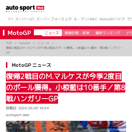
コ
ン
テ
ン
F1
スーパーGT
スーパーフォーミュラ
ル・マン/WEC
MotoGP/バイク
ラ
ツ
へ
MotoGP
ニュース
開催日程・結果
最新ランキング
ド
ス
キ
TOP
MotoGP
ニュース
ッ
復帰2戦目のM.マルケスが今季2度目のポール獲得。小椋藍は10番手／第8戦ハンガリー
プ
GP
MotoGP ニュース
復帰2戦目のM.マルケスが今季2度目
のポール獲得。小椋藍は10番手／第8
戦ハンガリーGP
投稿日:
2026.06.06 18:54
autosport web