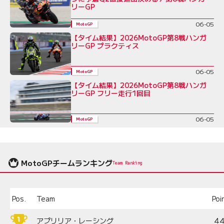
リーGP
06-05
MotoGP
【タイム結果】2026MotoGP第8戦ハンガ
リーGP プラクティス
06-05
MotoGP
【タイム結果】2026MotoGP第8戦ハンガ
リーGP フリー走行1回目
06-05
MotoGP
MotoGPチームランキング
Team Ranking
Pos.
Team
Poi
アプリリア・レーシング
4