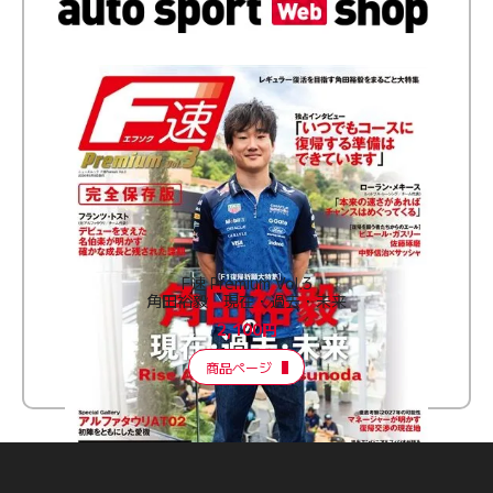
F速 Premium Vol.3
角田裕毅 現在・過去・未来
2,100円
商品ページ