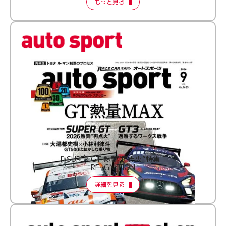
もっと見る
［ SUPER GT 熱闘“再点火”特集 ］
RE:IGNITION
詳細を見る