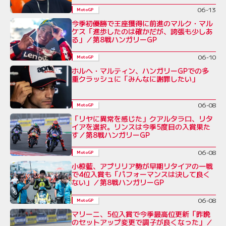
06-13
MotoGP
今季初優勝で王座獲得に前進のマルク・マル
ケス「進歩したのは確かだが、誇張も少しあ
る」／第8戦ハンガリーGP
06-10
MotoGP
ホルヘ・マルティン、ハンガリーGPでの多
重クラッシュに「みんなに謝罪したい」
06-08
MotoGP
「リヤに異常を感じた」クアルタラロ、リタ
イアを選択。リンスは今季5度目の入賞果た
す／第8戦ハンガリーGP
06-08
MotoGP
小椋藍、アプリリア勢が早期リタイアの一戦
で4位入賞も「パフォーマンスは決して良く
ない」／第8戦ハンガリーGP
06-08
MotoGP
マリーニ、5位入賞で今季最高位更新「昨晩
のセットアップ変更で調子が良くなった」／