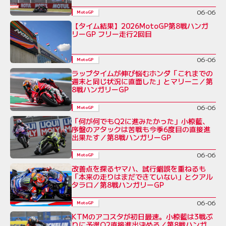
06-06
MotoGP
【タイム結果】2026MotoGP第8戦ハンガ
リーGP フリー走行2回目
06-06
MotoGP
ラップタイムが伸び悩むホンダ「これまでの
週末と同じ状況に直面した」とマリーニ／第
8戦ハンガリーGP
06-06
MotoGP
「何が何でもQ2に進みたかった」小椋藍、
序盤のアタックは苦戦も今季6度目の直接進
出果たす／第8戦ハンガリーGP
06-06
MotoGP
改善点を探るヤマハ、試行錯誤を重ねるも
「本来の走りはまだできていない」とクアル
タラロ／第8戦ハンガリーGP
06-06
MotoGP
KTMのアコスタが初日最速。小椋藍は3戦ぶ
りに予選Q2直接進出決める／第8戦ハンガ