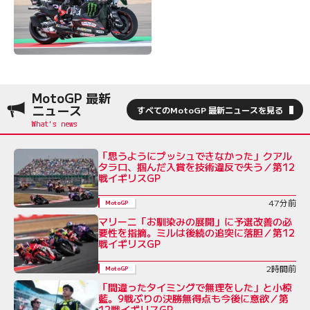
MotoGP 最新
ニュース
すべてのMotoGP 最新ニュースを見る
「思うようにプッシュできなかった」クアル
タラロ、掴んだ入賞を技術違反で失う／第12
戦イギリスGP
47分前
MotoGP
マリーニ「お馴染みの展開」に予選改善の必
要性を指摘。ミルは後続の追突に落胆／第12
戦イギリスGP
2時間前
MotoGP
「間違ったタイミングで無理をした」と小椋
藍。9戦ぶりの決勝無得点も今後に意欲／第
12戦イギリスGP