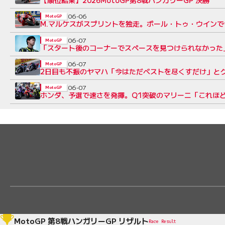
【順位結果】2026MotoGP第8戦ハンガリーGP 決勝
06-06
MotoGP
M.マルケスがスプリントを独走。ポール・トゥ・ウインで
06-07
MotoGP
「スタート後のコーナーでスペースを見つけられなかった
06-07
MotoGP
2日目も不振のヤマハ「今はただベストを尽くすだけ」と
06-07
MotoGP
ホンダ、予選で速さを発揮。Q1突破のマリーニ「これほど
MotoGP 第8戦ハンガリーGP リザルト
Race Result