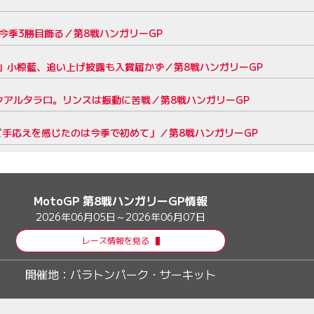
今季3勝目飾る／第8戦ハンガリーGP
」小椋藍、追い上げ披露も入賞届かず／第8戦ハンガリーGP
クアルタラロ。リンスは振動に苦戦／第8戦ハンガリーGP
手応えを感じたのは今季で初めて」／第8戦ハンガリーGP
MotoGP 第8戦ハンガリーGP情報
2026年06月05日～2026年06月07日
レース情報を見る
開催地：
バラトンパーク・サーキット