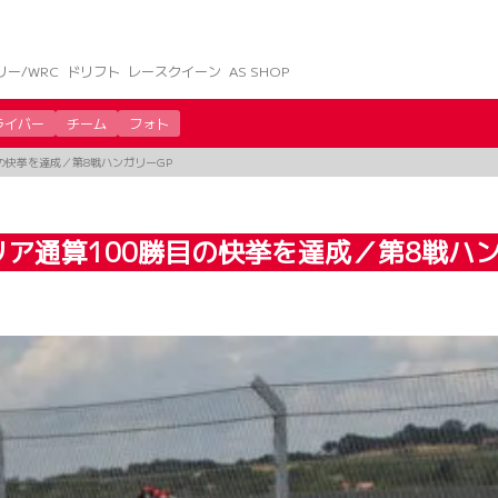
リー/WRC
ドリフト
レースクイーン
AS SHOP
ライバー
チーム
フォト
の快挙を達成／第8戦ハンガリーGP
ア通算100勝目の快挙を達成／第8戦ハン