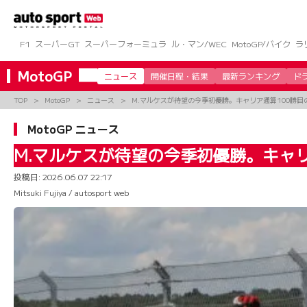
コ
ン
テ
ン
F1
スーパーGT
スーパーフォーミュラ
ル・マン/WEC
MotoGP/バイク
ラ
ツ
へ
MotoGP
ニュース
開催日程・結果
最新ランキング
ド
ス
キ
TOP
MotoGP
ニュース
M.マルケスが待望の今季初優勝。キャリア通算100勝目
ッ
プ
MotoGP ニュース
M.マルケスが待望の今季初優勝。キャリ
投稿日:
2026.06.07 22:17
Mitsuki Fujiya / autosport web