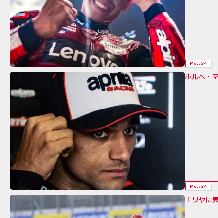
MotoGP
ホルヘ・
MotoGP
「リヤに