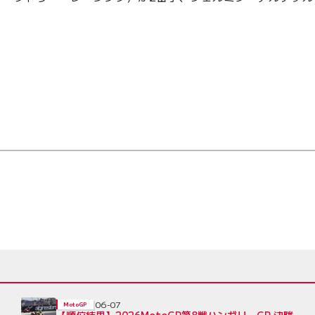
06-07
MotoGP