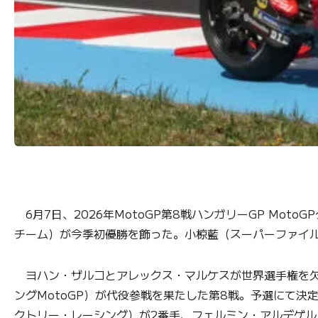
6月7日、2026年MotoGP第8戦ハンガリーGP Mo
チーム）が今季初優勝を飾った。小椋藍（スーパーファイル
ヨハン・ザルコとアレックス・マルケスが世界選手権を欠場
ングMotoGP）が代役参戦を果たした第8戦。予選にて
クトリー・レーシング）が2番手、フェルミン・アルデゲル（