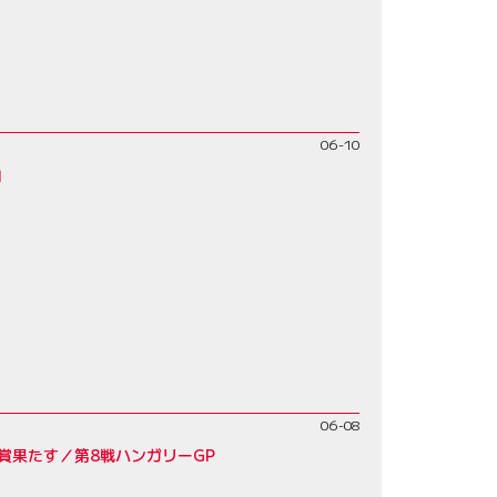
06-10
」
06-08
賞果たす／第8戦ハンガリーGP