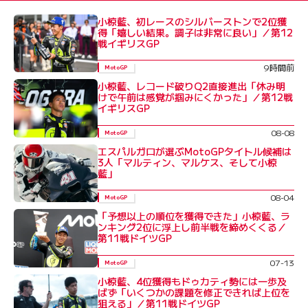
小椋藍、初レースのシルバーストンで2位獲
得「嬉しい結果。調子は非常に良い」／第12
戦イギリスGP
9時間前
MotoGP
小椋藍、レコード破りQ2直接進出「休み明
けで午前は感覚が掴みにくかった」／第12戦
イギリスGP
08-08
MotoGP
エスパルガロが選ぶMotoGPタイトル候補は
3人「マルティン、マルケス、そして小椋
藍」
08-04
MotoGP
「予想以上の順位を獲得できた」小椋藍、ラ
ンキング2位に浮上し前半戦を締めくくる／
第11戦ドイツGP
07-13
MotoGP
小椋藍、4位獲得もドゥカティ勢には一歩及
ばず「いくつかの課題を修正できれば上位を
狙える」／第11戦ドイツGP