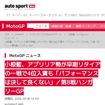
コ
ン
テ
ン
F1
スーパーGT
スーパーフォーミュラ
ル・マン/WEC
MotoGP/バイク
ラ
ツ
へ
MotoGP
ニュース
開催日程・結果
最新ランキング
ド
ス
キ
TOP
MotoGP
トラックハウスMotoGPチーム
小椋藍（Ai Ogura）
ッ
ニュース
プ
小椋藍、アプリリア勢が早期リタイアの一戦で4位入賞も「パフォーマンスは決して良くな
い」／第8戦ハンガリーGP
MotoGP ニュース
小椋藍、アプリリア勢が早期リタイア
の一戦で4位入賞も「パフォーマンス
は決して良くない」／第8戦ハンガ
リーGP
投稿日:
2026.06.08 14:43
autosport web