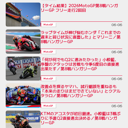
【タイム結果】2026MotoGP第8戦ハンガ
リーGP フリー走行2回目
06-06
MotoGP
ラップタイムが伸び悩むホンダ「これまでの
週末と同じ状況に直面した」とマリーニ／第
8戦ハンガリーGP
06-06
MotoGP
「何が何でもQ2に進みたかった」小椋藍、
序盤のアタックは苦戦も今季6度目の直接進
出果たす／第8戦ハンガリーGP
06-06
MotoGP
改善点を探るヤマハ、試行錯誤を重ねるも
「本来の走りはまだできていない」とクアル
タラロ／第8戦ハンガリーGP
06-06
MotoGP
KTMのアコスタが初日最速。小椋藍は3戦ぶ
りに予選Q2直接進出決める／第8戦ハンガ
リーGP