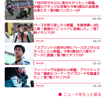
「何が何でもQ2に進みたかった」小椋藍、
序盤のアタックは苦戦も今季6度目の直接進
出果たす／第8戦ハンガリーGP
06-06
MotoGP
ペースを取り戻した小椋藍、本領発揮し4位
入賞「最後はバニャイアに挑戦した」／第7
戦イタリアGP
06-01
MotoGP
「スプリントの前半は特にペースが上がらな
かった」と小椋藍。今季6度目の入賞もス
ピードに課題／第7戦イタリアGP
05-31
MotoGP
フィーリングは良好の小椋藍、プラクティス
では「複数のコーナーでアプローチを間違え
た」／第7戦イタリアGP
05-30
MotoGP
ニュースをもっと見る