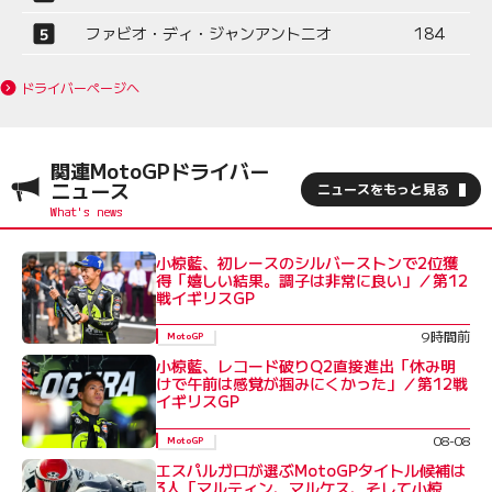
ファビオ・ディ・ジャンアントニオ
184
ドライバーページへ
関連MotoGPドライバー
ニュース
ニュースをもっと見る
小椋藍、初レースのシルバーストンで2位獲
得「嬉しい結果。調子は非常に良い」／第12
戦イギリスGP
9時間前
MotoGP
小椋藍、レコード破りQ2直接進出「休み明
けで午前は感覚が掴みにくかった」／第12戦
イギリスGP
08-08
MotoGP
エスパルガロが選ぶMotoGPタイトル候補は
3人「マルティン、マルケス、そして小椋