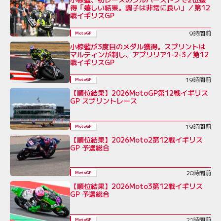
得「嬉しい結果。調子は非常に良い」／第12
戦イギリスGP
9時間前
MotoGP
小椋藍が3度目のメダル獲得。スプリントは
マルティンが制し、アプリリア1-2-3／第12
戦イギリスGP
19時間前
MotoGP
【順位結果】2026MotoGP第12戦イギリス
GP スプリントレース
19時間前
MotoGP
【順位結果】2026Moto2第12戦イギリス
GP 予選総合
20時間前
MotoGP
【順位結果】2026Moto3第12戦イギリス
GP 予選総合
21時間前
MotoGP