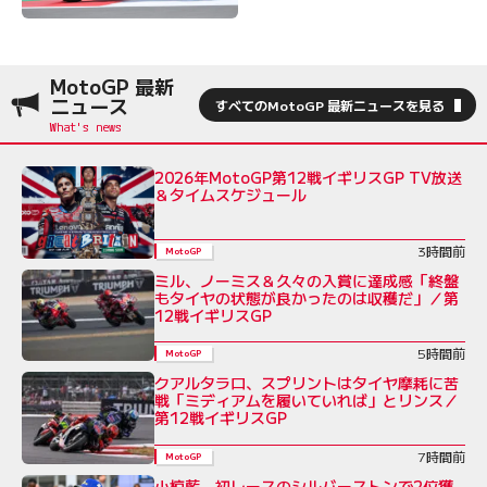
MotoGP 最新
ニュース
すべてのMotoGP 最新ニュースを見る
2026年MotoGP第12戦イギリスGP TV放送
＆タイムスケジュール
3時間前
MotoGP
ミル、ノーミス＆久々の入賞に達成感「終盤
もタイヤの状態が良かったのは収穫だ」／第
12戦イギリスGP
5時間前
MotoGP
クアルタラロ、スプリントはタイヤ摩耗に苦
戦「ミディアムを履いていれば」とリンス／
第12戦イギリスGP
7時間前
MotoGP
小椋藍、初レースのシルバーストンで2位獲