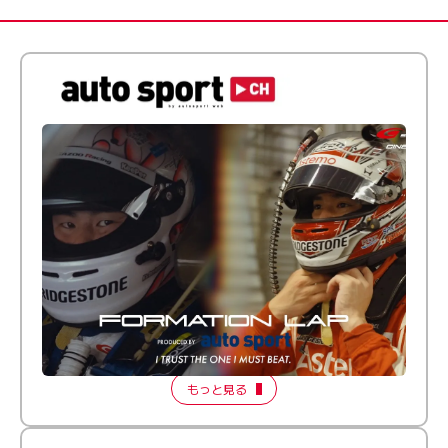
倒す相手を、信じてる。小林利徠斗 × 野村勇斗
【FORMATION LAP Produced by auto sport】
2026 Episode 2
もっと見る