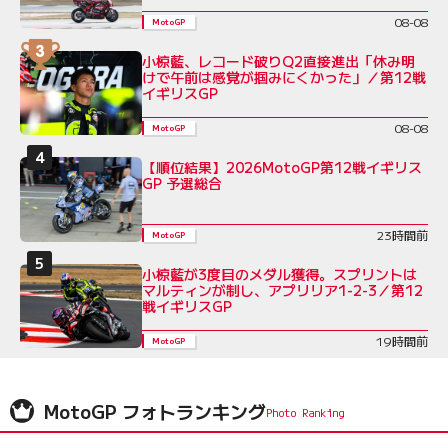
08-08
MotoGP
小椋藍、レコード破りQ2直接進出「休み明
けで午前は感覚が掴みにくかった」／第12戦
イギリスGP
08-08
MotoGP
【順位結果】2026MotoGP第12戦イギリス
GP 予選総合
23時間前
MotoGP
小椋藍が3度目のメダル獲得。スプリントは
マルティンが制し、アプリリア1-2-3／第12
戦イギリスGP
19時間前
MotoGP
MotoGP フォトランキング