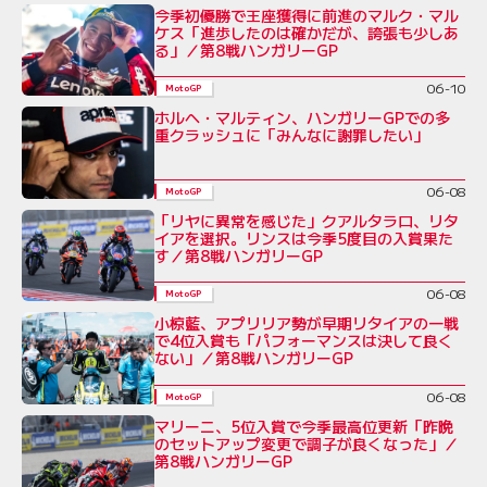
今季初優勝で王座獲得に前進のマルク・マル
ケス「進歩したのは確かだが、誇張も少しあ
る」／第8戦ハンガリーGP
06-10
MotoGP
ホルヘ・マルティン、ハンガリーGPでの多
重クラッシュに「みんなに謝罪したい」
06-08
MotoGP
「リヤに異常を感じた」クアルタラロ、リタ
イアを選択。リンスは今季5度目の入賞果た
す／第8戦ハンガリーGP
06-08
MotoGP
小椋藍、アプリリア勢が早期リタイアの一戦
で4位入賞も「パフォーマンスは決して良く
ない」／第8戦ハンガリーGP
06-08
MotoGP
マリーニ、5位入賞で今季最高位更新「昨晩
のセットアップ変更で調子が良くなった」／
第8戦ハンガリーGP