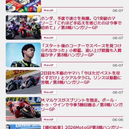
06-07
MotoGP
ホンダ、予選で速さを発揮。Q1突破のマ
リーニ「これほど手応えを感じたのは今季で
初めて」／第8戦ハンガリーGP
06-07
MotoGP
「スタート後のコーナーでスペースを見つけ
られなかった」小椋藍、追い上げ披露も入賞
届かず／第8戦ハンガリーGP
06-07
MotoGP
2日目も不振のヤマハ「今はただベストを尽
くすだけ」とクアルタラロ。リンスは振動に
苦戦／第8戦ハンガリーGP
06-07
MotoGP
M.マルケスがスプリントを独走。ポール・
トゥ・ウインで今季3勝目飾る／第8戦ハンガ
リーGP
06-06
MotoGP
【順位結果】2026MotoGP第8戦ハンガリー