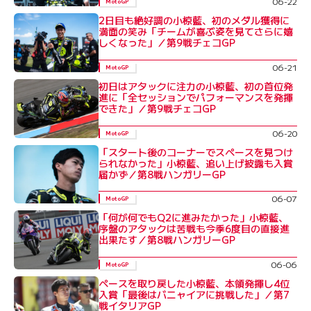
06-22
MotoGP
2日目も絶好調の小椋藍、初のメダル獲得に
満面の笑み「チームが喜ぶ姿を見てさらに嬉
しくなった」／第9戦チェコGP
06-21
MotoGP
初日はアタックに注力の小椋藍、初の首位発
進に「全セッションでパフォーマンスを発揮
できた」／第9戦チェコGP
06-20
MotoGP
「スタート後のコーナーでスペースを見つけ
られなかった」小椋藍、追い上げ披露も入賞
届かず／第8戦ハンガリーGP
06-07
MotoGP
「何が何でもQ2に進みたかった」小椋藍、
序盤のアタックは苦戦も今季6度目の直接進
出果たす／第8戦ハンガリーGP
06-06
MotoGP
ペースを取り戻した小椋藍、本領発揮し4位
入賞「最後はバニャイアに挑戦した」／第7
戦イタリアGP