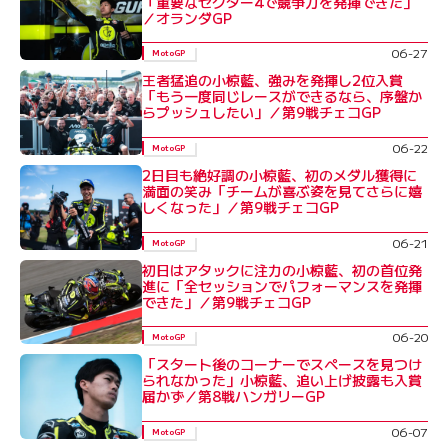
「重要なセクター4で競争力を発揮できた」
／オランダGP
06-27
MotoGP
王者猛追の小椋藍、強みを発揮し2位入賞
「もう一度同じレースができるなら、序盤か
らプッシュしたい」／第9戦チェコGP
06-22
MotoGP
2日目も絶好調の小椋藍、初のメダル獲得に
満面の笑み「チームが喜ぶ姿を見てさらに嬉
しくなった」／第9戦チェコGP
06-21
MotoGP
初日はアタックに注力の小椋藍、初の首位発
進に「全セッションでパフォーマンスを発揮
できた」／第9戦チェコGP
06-20
MotoGP
「スタート後のコーナーでスペースを見つけ
られなかった」小椋藍、追い上げ披露も入賞
届かず／第8戦ハンガリーGP
06-07
MotoGP