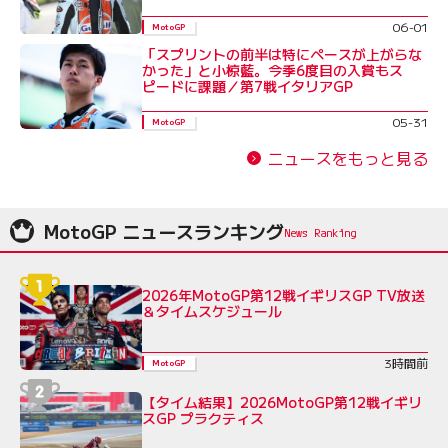
06-01
MotoGP
「スプリントの前半は特にペースが上がらな
かった」と小椋藍。今季6度目の入賞もス
ピードに課題／第7戦イタリアGP
05-31
MotoGP
ニュースをもっと見る
MotoGP ニュースランキング
2026年MotoGP第12戦イギリスGP TV放送
＆タイムスケジュール
3時間前
MotoGP
【タイム結果】2026MotoGP第12戦イギリ
スGP プラクティス