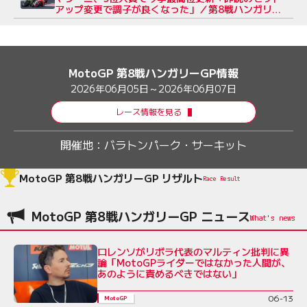
アップ変更で調子が良くなった」／第8戦ハンガリー
GP
MotoGP 第8戦ハンガリーGP情報
2026年06月05日～2026年06月07日
レース情報を見る
開催地：
バラトンパーク・サーキット
MotoGP 第8戦ハンガリーGP リザルト
Race Result
MotoGP 第8戦ハンガリーGP ニュース
ロレンソがリボラ代表のマルティン批判に異
論「MotoGPライダーではなかった人間が、
あのように責めるべきではない」
06-13
MotoGP