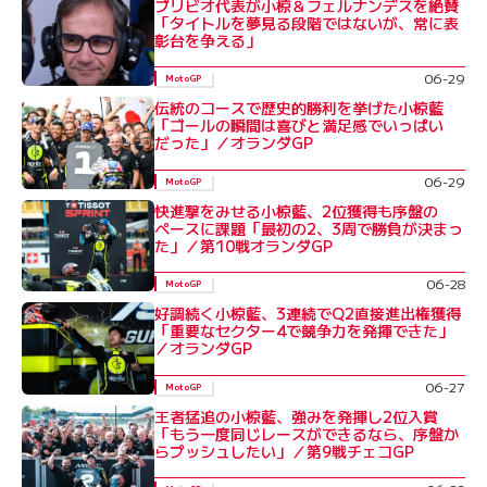
ブリビオ代表が小椋＆フェルナンデスを絶賛
「タイトルを夢見る段階ではないが、常に表
彰台を争える」
06-29
MotoGP
伝統のコースで歴史的勝利を挙げた小椋藍
「ゴールの瞬間は喜びと満足感でいっぱい
だった」／オランダGP
06-29
MotoGP
快進撃をみせる小椋藍、2位獲得も序盤の
ペースに課題「最初の2、3周で勝負が決まっ
た」／第10戦オランダGP
06-28
MotoGP
好調続く小椋藍、3連続でQ2直接進出権獲得
「重要なセクター4で競争力を発揮できた」
／オランダGP
06-27
MotoGP
王者猛追の小椋藍、強みを発揮し2位入賞
「もう一度同じレースができるなら、序盤か
らプッシュしたい」／第9戦チェコGP