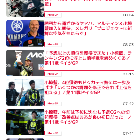
藍」
08-04
MotoGP
勝利から遠ざかるヤマハ、マルティン＆小椋
藍加入に期待。メレガリ「プロジェクトに新
鮮な空気をもたらす」
08-03
MotoGP
「予想以上の順位を獲得できた」小椋藍、ラ
ンキング2位に浮上し前半戦を締めくくる／
第11戦ドイツGP
07-13
MotoGP
小椋藍、4位獲得もドゥカティ勢には一歩及
ばず「いくつかの課題を修正できれば上位を
狙える」／第11戦ドイツGP
07-12
MotoGP
小椋藍、午前は下位に沈むも予選Q2への切
符獲得「改善点はあるが良い初日だった」／
第11戦ドイツGP
07-11
MotoGP