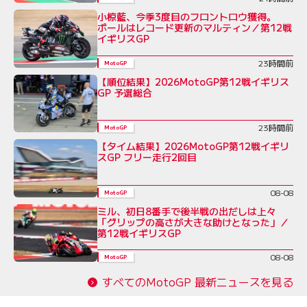
小椋藍、今季3度目のフロントロウ獲得。
ポールはレコード更新のマルティン／第12戦
イギリスGP
23時間前
MotoGP
【順位結果】2026MotoGP第12戦イギリス
GP 予選総合
23時間前
MotoGP
【タイム結果】2026MotoGP第12戦イギリ
スGP フリー走行2回目
08-08
MotoGP
ミル、初日8番手で後半戦の出だしは上々
「グリップの高さが大きな助けとなった」／
第12戦イギリスGP
08-08
MotoGP
すべてのMotoGP 最新ニュースを見る