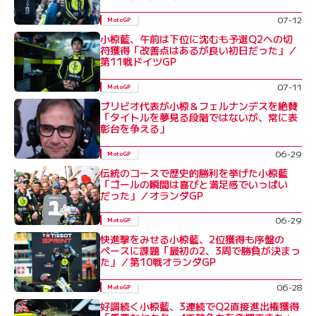
07-12
MotoGP
小椋藍、午前は下位に沈むも予選Q2への切
符獲得「改善点はあるが良い初日だった」／
第11戦ドイツGP
07-11
MotoGP
ブリビオ代表が小椋＆フェルナンデスを絶賛
「タイトルを夢見る段階ではないが、常に表
彰台を争える」
06-29
MotoGP
伝統のコースで歴史的勝利を挙げた小椋藍
「ゴールの瞬間は喜びと満足感でいっぱい
だった」／オランダGP
06-29
MotoGP
快進撃をみせる小椋藍、2位獲得も序盤の
ペースに課題「最初の2、3周で勝負が決まっ
た」／第10戦オランダGP
06-28
MotoGP
好調続く小椋藍、3連続でQ2直接進出権獲得