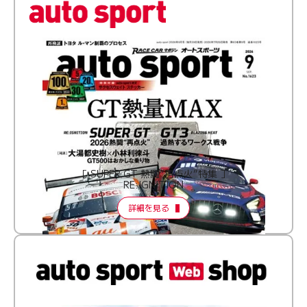
［ SUPER GT 熱闘“再点火”特集 ］
RE:IGNITION
詳細を見る