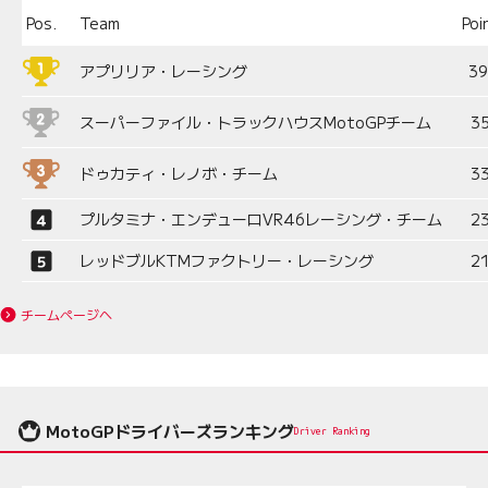
Pos.
Team
Poi
アプリリア・レーシング
3
スーパーファイル・トラックハウスMotoGPチーム
3
ドゥカティ・レノボ・チーム
3
プルタミナ・エンデューロVR46レーシング・チーム
2
レッドブルKTMファクトリー・レーシング
2
チームページへ
MotoGPドライバーズランキング
Driver Ranking