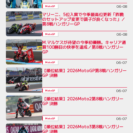
06-08
MotoGP
マリーニ、5位入賞で今季最高位更新「昨晩
のセットアップ変更で調子が良くなった」／
第8戦ハンガリーGP
06-08
MotoGP
M.マルケスが待望の今季初優勝。キャリア通
算100勝目の快挙を達成／第8戦ハンガリー
GP
06-07
MotoGP
【順位結果】2026MotoGP第8戦ハンガリー
GP 決勝
06-07
MotoGP
【順位結果】2026Moto2第8戦ハンガリー
GP 決勝
06-07
MotoGP
【順位結果】2026Moto3第8戦ハンガリー
GP 決勝