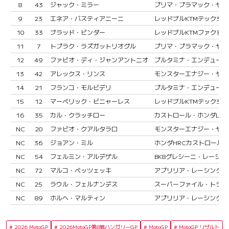
8
43
ジャック・ミラー
プリマ・プラマック・ヤマハ
9
23
エネア・バスティアニーニ
レッドブルKTMテック3
10
33
ブラッド・ビンダー
レッドブルKTMファクト
11
7
トプラク・ラズガットリオグル
プリマ・プラマック・ヤマハ
12
49
ファビオ・ディ・ジャンアントニオ
プルタミナ・エンデューロ
13
42
アレックス・リンス
モンスターエナジー・ヤマハ
14
21
フランコ・モルビデリ
プルタミナ・エンデューロ
15
12
マーベリック・ビニャーレス
レッドブルKTMテック3
16
35
カル・クラッチロー
カストロール・ホンダLCR
NC
20
ファビオ・クアルタラロ
モンスターエナジー・ヤマハ
NC
36
ジョアン・ミル
ホンダHRCカストロール
NC
54
フェルミン・アルデゲル
BK8グレシーニ・レーシング
NC
72
マルコ・ベッツェッキ
アプリリア・レーシング
NC
25
ラウル・フェルナンデス
スーパーファイル・トラック
NC
89
ホルヘ・マルティン
アプリリア・レーシング
2026 MotoGP
2026MotoGP第8戦ハンガリーGP
MotoGP
MotoGP リザルト