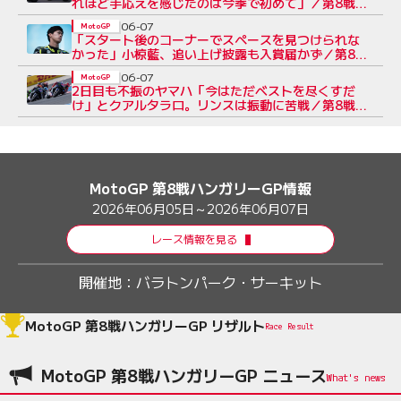
れほど手応えを感じたのは今季で初めて」／第8戦ハ
ンガリーGP
06-07
MotoGP
「スタート後のコーナーでスペースを見つけられな
かった」小椋藍、追い上げ披露も入賞届かず／第8戦
ハンガリーGP
06-07
MotoGP
2日目も不振のヤマハ「今はただベストを尽くすだ
け」とクアルタラロ。リンスは振動に苦戦／第8戦ハ
ンガリーGP
MotoGP 第8戦ハンガリーGP情報
2026年06月05日～2026年06月07日
レース情報を見る
開催地：
バラトンパーク・サーキット
MotoGP 第8戦ハンガリーGP リザルト
Race Result
MotoGP 第8戦ハンガリーGP ニュース