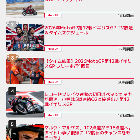
16時間前
MotoGP
2026年MotoGP第12戦イギリスGP TV放送
＆タイムスケジュール
22時間前
MotoGP
【タイム結果】2026MotoGP第12戦イギリ
スGP フリー走行1回目
20時間前
MotoGP
レコードブレイク連発の初日はベッツェッキ
が最速。小椋は5戦連続Q2直接進出／第12
戦イギリスGP
16時間前
MotoGP
マルク・マルケス、102点差から18点差へ。
タイトル争い復帰に「2度目のチャンスをも
らった」