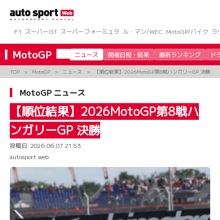
コ
ン
テ
ン
F1
スーパーGT
スーパーフォーミュラ
ル・マン/WEC
MotoGP/バイク
ラ
ツ
へ
MotoGP
ニュース
開催日程・結果
最新ランキング
ド
ス
キ
TOP
MotoGP
ニュース
【順位結果】2026MotoGP第8戦ハンガリーGP 決勝
ッ
プ
MotoGP ニュース
【順位結果】2026MotoGP第8戦ハ
ンガリーGP 決勝
投稿日:
2026.06.07 21:53
autosport web