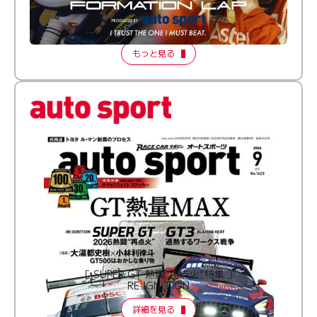
倒す相手を、信じてる。小林利徠斗 × 野村勇斗
【FORMATION LAP Produced by auto sport】
2026 Episode 2
もっと見る
［ SUPER GT 熱闘“再点火”特集 ］
RE:IGNITION
詳細を見る