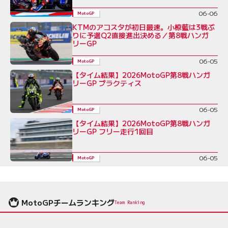
06-06
MotoGP
KTMのアコスタが初日最速。小椋藍は3戦ぶ
りに予選Q2直接進出決める／第8戦ハンガ
リーGP
06-05
MotoGP
【タイム結果】2026MotoGP第8戦ハンガ
リーGP プラクティス
06-05
MotoGP
【タイム結果】2026MotoGP第8戦ハンガ
リーGP フリー走行1回目
06-05
MotoGP
MotoGPチームランキング
Team Ranking