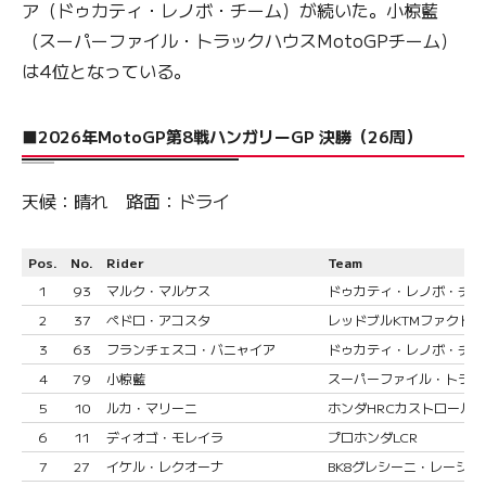
ア（ドゥカティ・レノボ・チーム）が続いた。小椋藍
（スーパーファイル・トラックハウスMotoGPチーム）
は4位となっている。
■2026年MotoGP第8戦ハンガリーGP 決勝（26周）
天候：晴れ 路面：ドライ
Pos.
No.
Rider
Team
1
93
マルク・マルケス
ドゥカティ・レノボ・チー
2
37
ペドロ・アコスタ
レッドブルKTMファクト
3
63
フランチェスコ・バニャイア
ドゥカティ・レノボ・チー
4
79
小椋藍
スーパーファイル・トラック
5
10
ルカ・マリーニ
ホンダHRCカストロール
6
11
ディオゴ・モレイラ
プロホンダLCR
7
27
イケル・レクオーナ
BK8グレシーニ・レーシング