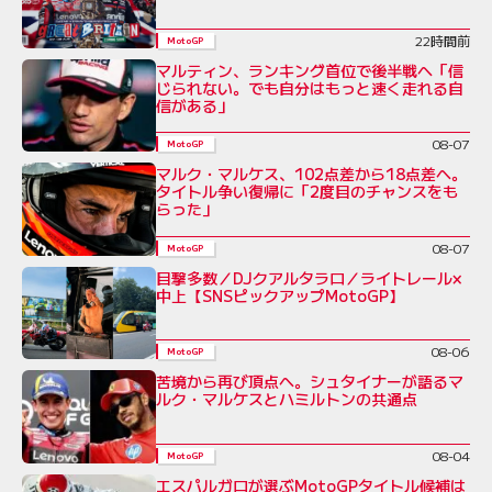
22時間前
MotoGP
マルティン、ランキング首位で後半戦へ「信
じられない。でも自分はもっと速く走れる自
信がある」
08-07
MotoGP
マルク・マルケス、102点差から18点差へ。
タイトル争い復帰に「2度目のチャンスをも
らった」
08-07
MotoGP
目撃多数／DJクアルタラロ／ライトレール×
中上【SNSピックアップMotoGP】
08-06
MotoGP
苦境から再び頂点へ。シュタイナーが語るマ
ルク・マルケスとハミルトンの共通点
08-04
MotoGP
エスパルガロが選ぶMotoGPタイトル候補は