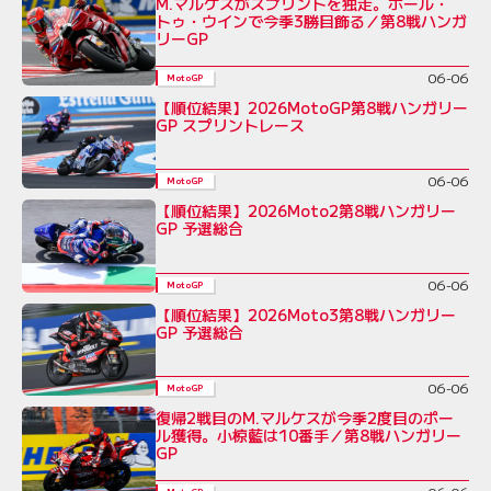
M.マルケスがスプリントを独走。ポール・
トゥ・ウインで今季3勝目飾る／第8戦ハンガ
リーGP
06-06
MotoGP
【順位結果】2026MotoGP第8戦ハンガリー
GP スプリントレース
06-06
MotoGP
【順位結果】2026Moto2第8戦ハンガリー
GP 予選総合
06-06
MotoGP
【順位結果】2026Moto3第8戦ハンガリー
GP 予選総合
06-06
MotoGP
復帰2戦目のM.マルケスが今季2度目のポー
ル獲得。小椋藍は10番手／第8戦ハンガリー
GP