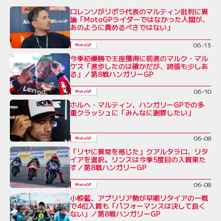
ロレンソがリボラ代表のマルティン批判に異
論「MotoGPライダーではなかった人間が、
あのように責めるべきではない」
06-13
MotoGP
今季初優勝で王座獲得に前進のマルク・マル
ケス「進歩したのは確かだが、誇張も少しあ
る」／第8戦ハンガリーGP
06-10
MotoGP
ホルヘ・マルティン、ハンガリーGPでの多
重クラッシュに「みんなに謝罪したい」
06-08
MotoGP
「リヤに異常を感じた」クアルタラロ、リタ
イアを選択。リンスは今季5度目の入賞果た
す／第8戦ハンガリーGP
06-08
MotoGP
小椋藍、アプリリア勢が早期リタイアの一戦
で4位入賞も「パフォーマンスは決して良く
ない」／第8戦ハンガリーGP