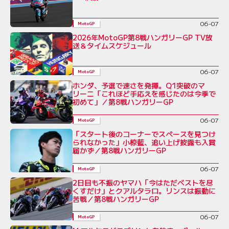
06-07
MotoGP
2026年MotoGP第8戦ハンガリーGP TV放
送＆タイムスケジュール
06-07
MotoGP
ホンダ、予選で速さを発揮。Q1突破のマ
リーニ「これほど手応えを感じたのは今季で
初めて」／第8戦ハンガリーGP
06-07
MotoGP
「スタート後のコーナーでスペースを見つけ
られなかった」小椋藍、追い上げ披露も入賞
届かず／第8戦ハンガリーGP
06-07
MotoGP
2日目も不振のヤマハ「今はただベストを尽
くすだけ」とクアルタラロ。リンスは振動に
苦戦／第8戦ハンガリーGP
06-07
MotoGP