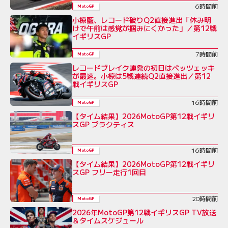
6時間前
MotoGP
小椋藍、レコード破りQ2直接進出「休み明
けで午前は感覚が掴みにくかった」／第12戦
イギリスGP
7時間前
MotoGP
レコードブレイク連発の初日はベッツェッキ
が最速。小椋は5戦連続Q2直接進出／第12
戦イギリスGP
16時間前
MotoGP
【タイム結果】2026MotoGP第12戦イギリ
スGP プラクティス
16時間前
MotoGP
【タイム結果】2026MotoGP第12戦イギリ
スGP フリー走行1回目
20時間前
MotoGP
2026年MotoGP第12戦イギリスGP TV放送
＆タイムスケジュール