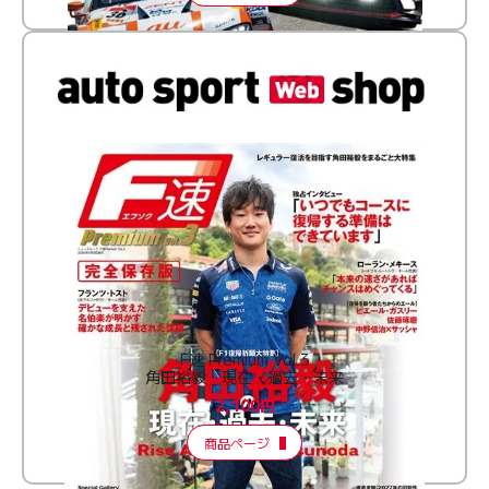
F速 Premium Vol.3
角田裕毅 現在・過去・未来
2,100円
商品ページ