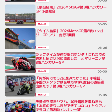
06-06
MotoGP
【順位結果】2026MotoGP第8戦ハンガリー
GP 予選総合
06-06
MotoGP
【タイム結果】2026MotoGP第8戦ハンガ
リーGP フリー走行2回目
06-06
MotoGP
ラップタイムが伸び悩むホンダ「これまでの
週末と同じ状況に直面した」とマリーニ／第
8戦ハンガリーGP
06-06
MotoGP
「何が何でもQ2に進みたかった」小椋藍、
序盤のアタックは苦戦も今季6度目の直接進
出果たす／第8戦ハンガリーGP
06-06
MotoGP
改善点を探るヤマハ、試行錯誤を重ねるも
「本来の走りはまだできていない」とクアル
タラロ／第8戦ハンガリーGP