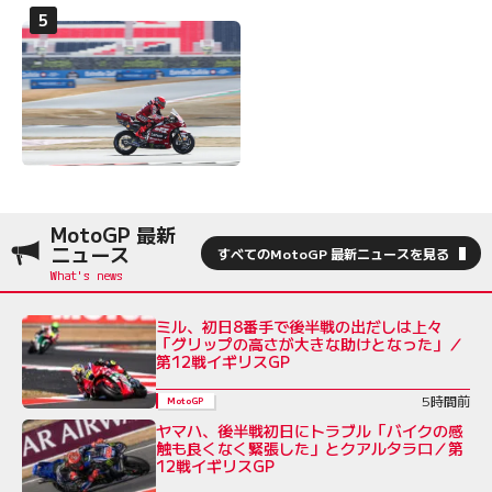
MotoGP 最新
ニュース
すべてのMotoGP 最新ニュースを見る
ミル、初日8番手で後半戦の出だしは上々
「グリップの高さが大きな助けとなった」／
第12戦イギリスGP
5時間前
MotoGP
ヤマハ、後半戦初日にトラブル「バイクの感
触も良くなく緊張した」とクアルタラロ／第
12戦イギリスGP