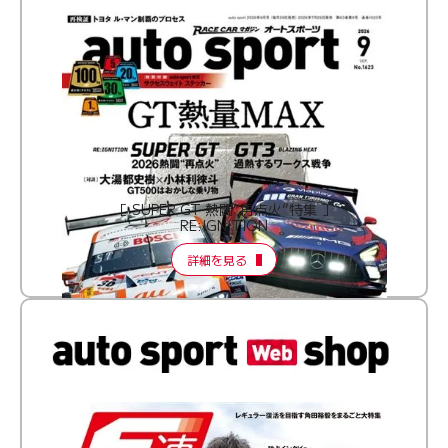
［ SUPER GT 熱闘“再点火”特集 ］
RE:IGNITION
詳細を見る