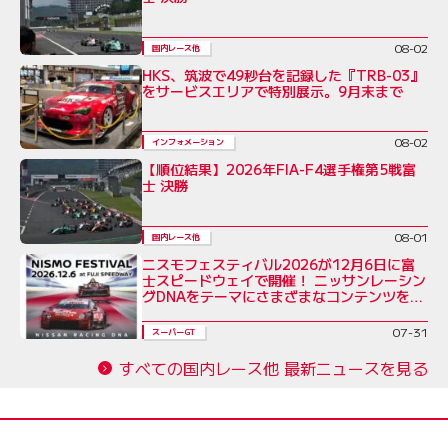
08-02
国内レース他
HKS、筑波で49秒台を記録した『TRB-03』
をサービスエリアで特別展示。9月末まで
08-02
インフォメーション
【順位結果】2026年FIA-F4選手権第5戦富
士 決勝
08-01
国内レース他
ニスモフェスティバル2026が12月6日に富
士スピードウェイで開催！ ニッサンレーシン
グDNAをテーマにさまざまなコンテンツを展
開
07-31
スーパーGT
すべての国内レース他 最新ニュースを見る