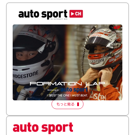
倒す相手を、信じてる。小林利徠斗 × 野村勇斗
【FORMATION LAP Produced by auto sport】
2026 Episode 2
もっと見る