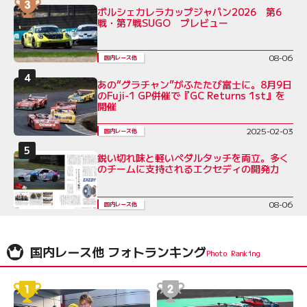
ポルシェカレラカップジャパン2026 第6
戦・第7戦SUGO プレビュー
08-06
国内レース他
あの“グラチャン”がふたたび富士に。8月9日
のFuji-1 GP併催で『GC Returns 1st』を
開催
2025-02-03
国内レース他
鋭い切れ味と軽いペダルタッチを両立。多く
のチームに支持されるエクセディの開発力
08-06
国内レース他
国内レース他 フォトランキング