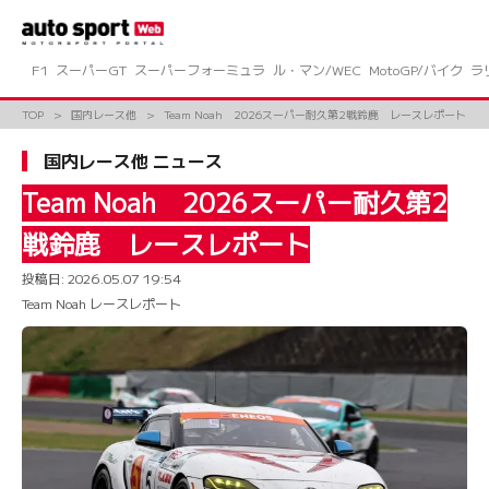
コ
ン
テ
ン
F1
スーパーGT
スーパーフォーミュラ
ル・マン/WEC
MotoGP/バイク
ラ
ツ
へ
TOP
国内レース他
Team Noah 2026スーパー耐久第2戦鈴鹿 レースレポート
ス
キ
国内レース他 ニュース
ッ
プ
Team Noah 2026スーパー耐久第2
戦鈴鹿 レースレポート
投稿日:
2026.05.07 19:54
Team Noah レースレポート