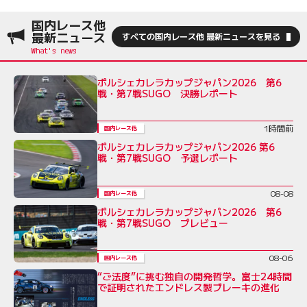
国内レース他
最新ニュース
すべての国内レース他 最新ニュースを見る
ポルシェカレラカップジャパン2026 第6
戦・第7戦SUGO 決勝レポート
1時間前
国内レース他
ポルシェカレラカップジャパン2026 第6
戦・第7戦SUGO 予選レポート
08-08
国内レース他
ポルシェカレラカップジャパン2026 第6
戦・第7戦SUGO プレビュー
08-06
国内レース他
“ご法度”に挑む独自の開発哲学。富士24時間
で証明されたエンドレス製ブレーキの進化