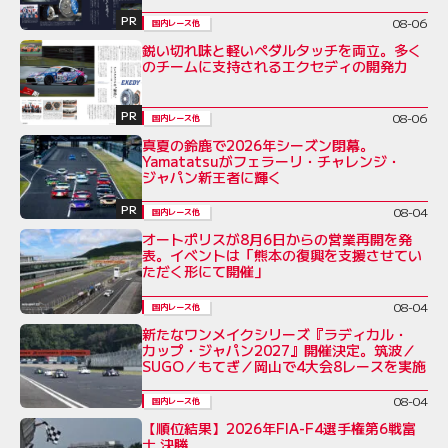
PR
08-06
国内レース他
鋭い切れ味と軽いペダルタッチを両立。多く
のチームに支持されるエクセディの開発力
PR
08-06
国内レース他
真夏の鈴鹿で2026年シーズン閉幕。
Yamatatsuがフェラーリ・チャレンジ・
ジャパン新王者に輝く
PR
08-04
国内レース他
オートポリスが8月6日からの営業再開を発
表。イベントは「熊本の復興を支援させてい
ただく形にて開催」
08-04
国内レース他
新たなワンメイクシリーズ『ラディカル・
カップ・ジャパン2027』開催決定。筑波／
SUGO／もてぎ／岡山で4大会8レースを実施
08-04
国内レース他
【順位結果】2026年FIA-F4選手権第6戦富
士 決勝