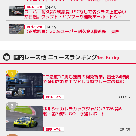
04-19
国内レース他
スーパー耐久第2戦鈴鹿はSCなしで各クラス上位争い
が白熱。クラフト・バンブーが連続ポール・トゥ・ウ
イン、着せ恋TKRIが2位
04-19
国内レース他
【正式結果】2026スーパー耐久第2戦鈴鹿 決勝
国内レース他 ニュースランキング
“ご法度”に挑む独自の開発哲学。富士24時間
で証明されたエンドレス製ブレーキの進化
08-06
国内レース他
ポルシェカレラカップジャパン2026 第6
戦・第7戦SUGO 予選レポート
08-08
国内レース他