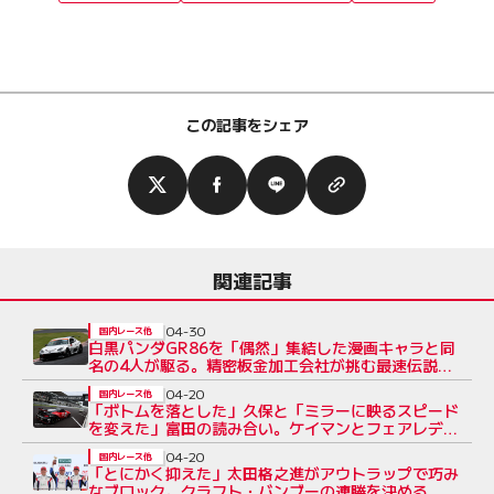
この記事をシェア
関連記事
04-30
国内レース他
白黒パンダGR86を「偶然」集結した漫画キャラと同
名の4人が駆る。精密板金加工会社が挑む最速伝説
【S耐マシンフォーカス】
04-20
国内レース他
「ボトムを落とした」久保と「ミラーに映るスピード
を変えた」富田の読み合い。ケイマンとフェアレディ
Zが最終盤にクリーンバトル
04-20
国内レース他
「とにかく抑えた」太田格之進がアウトラップで巧み
なブロック。クラフト・バンブーの連勝を決める