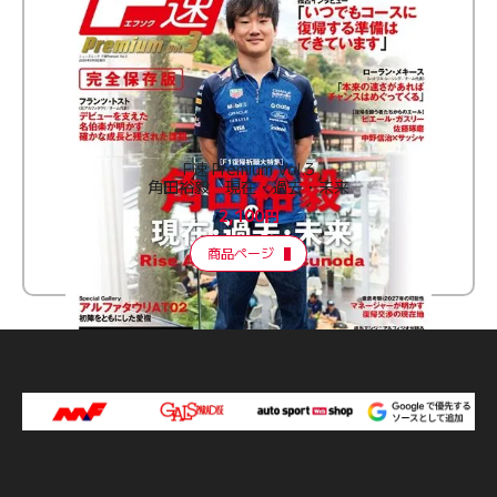
F速 Premium Vol.3
角田裕毅 現在・過去・未来
2,100円
商品ページ