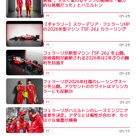
的な挑戦だった」とハミルトン
01-23
F1
【ギャラリー】スクーデリア・フェラーリHP
の2026年型マシン『SF-26』カラーリング
01-23
F1
フェラーリが新型マシン『SF-26』を公開。
技術規則が刷新される2026年は2年ぶりの勝
利を目指す
01-23
F1
フェラーリが2026年仕様のレーシングスー
ツを公開。アクセントのホワイトはマシンカ
ラーにも反映か
01-21
F1
フェラーリがハミルトンのレースエンジニア
変更を決定。アダミとは相性が合わず、ちぐ
はぐな場面が頻発
01-17
F1