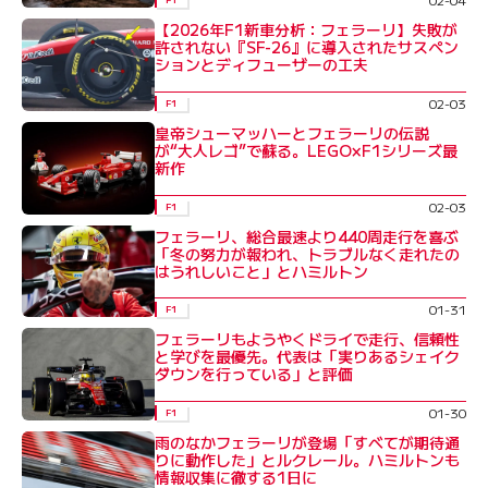
【2026年F1新車分析：フェラーリ】失敗が
許されない『SF-26』に導入されたサスペン
ションとディフューザーの工夫
02-03
F1
皇帝シューマッハーとフェラーリの伝説
が“大人レゴ”で蘇る。LEGO×F1シリーズ最
新作
02-03
F1
フェラーリ、総合最速より440周走行を喜ぶ
「冬の努力が報われ、トラブルなく走れたの
はうれしいこと」とハミルトン
01-31
F1
フェラーリもようやくドライで走行、信頼性
と学びを最優先。代表は「実りあるシェイク
ダウンを行っている」と評価
01-30
F1
雨のなかフェラーリが登場「すべてが期待通
りに動作した」とルクレール。ハミルトンも
情報収集に徹する1日に