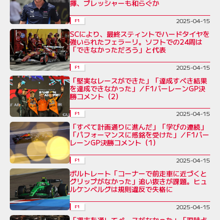
揮、プレッシャーも和らぐか
2025-04-15
F1
SCにより、最終スティントでハードタイヤを
強いられたフェラーリ。ソフトでの24周は
「できなかっただろう」と代表
2025-04-15
F1
「堅実なレースができた」「達成すべき結果
を達成できなかった」／F1バーレーンGP決
勝コメント（2）
2025-04-15
F1
「すべて計画通りに進んだ」「学びの連続」
「パフォーマンスに感銘を受けた」／F1バー
レーンGP決勝コメント（1）
2025-04-15
F1
ボルトレート「コーナーで前走車に近づくと
グリップがなかった」追い抜きが課題。ヒュ
ルケンベルグは規則違反で失格に
2025-04-15
F1
「週末を通してペースがなかった」「現時点