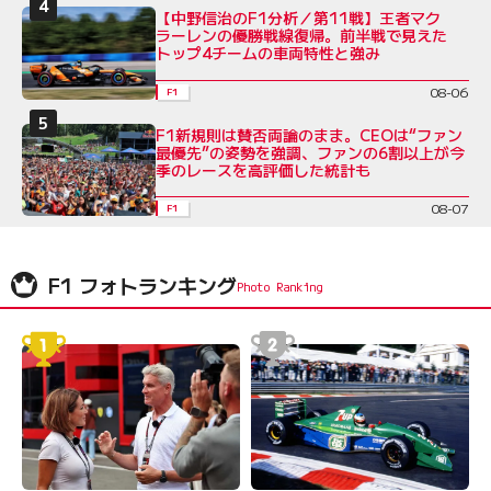
【中野信治のF1分析／第11戦】王者マク
ラーレンの優勝戦線復帰。前半戦で見えた
トップ4チームの車両特性と強み
08-06
F1
F1新規則は賛否両論のまま。CEOは“ファン
最優先”の姿勢を強調、ファンの6割以上が今
季のレースを高評価した統計も
08-07
F1
F1 フォトランキング