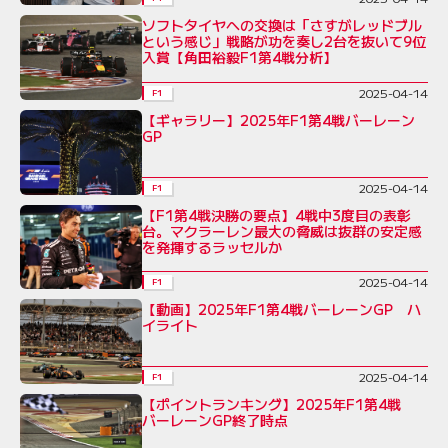
ソフトタイヤへの交換は「さすがレッドブル
という感じ」戦略が功を奏し2台を抜いて9位
入賞【角田裕毅F1第4戦分析】
2025-04-14
F1
【ギャラリー】2025年F1第4戦バーレーン
GP
2025-04-14
F1
【F1第4戦決勝の要点】4戦中3度目の表彰
台。マクラーレン最大の脅威は抜群の安定感
を発揮するラッセルか
2025-04-14
F1
【動画】2025年F1第4戦バーレーンGP ハ
イライト
2025-04-14
F1
【ポイントランキング】2025年F1第4戦
バーレーンGP終了時点