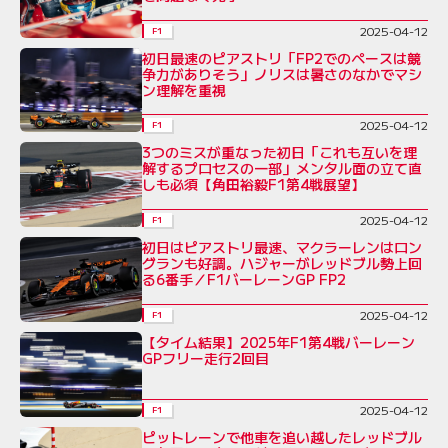
2025-04-12
F1
初日最速のピアストリ「FP2でのペースは競
争力がありそう」ノリスは暑さのなかでマシ
ン理解を重視
2025-04-12
F1
3つのミスが重なった初日「これも互いを理
解するプロセスの一部」メンタル面の立て直
しも必須【角田裕毅F1第4戦展望】
2025-04-12
F1
初日はピアストリ最速、マクラーレンはロン
グランも好調。ハジャーがレッドブル勢上回
る6番手／F1バーレーンGP FP2
2025-04-12
F1
【タイム結果】2025年F1第4戦バーレーン
GPフリー走行2回目
2025-04-12
F1
ピットレーンで他車を追い越したレッドブル