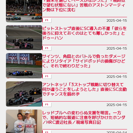
で望む状態にない」苦戦のアストンマーティ
ン勢は下位に沈む
2025-04-15
F1
ピットストップ直後にSC導入の不運「彼らを
後ろに抑えておくのはとても難しかった」と
ドゥーハン
2025-04-15
F1
サインツ、角田とのバトルで負ったダメージ
によりリタイア「サイドポッドの損傷がひど
く、それで終わりだった」
2025-04-15
F1
アントネッリ「3ストップ戦略に切り替えて
何か違うことをしようとした」直後にSC出動
でチャンスを掴めず
2025-04-15
F1
レッドブルへの変わらぬ支援を明言。一方
で、短絡的な報道に注意を呼びかけたホンダ
／HRC渡辺社長／現場写真日記
2025-04-14
F1