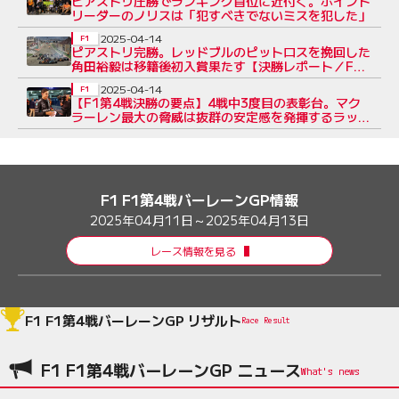
ピアストリ圧勝でランキング首位に近付く。ポイント
リーダーのノリスは「犯すべきでないミスを犯した」
2025-04-14
F1
ピアストリ完勝。レッドブルのピットロスを挽回した
角田裕毅は移籍後初入賞果たす【決勝レポート／F1
第4戦】
2025-04-14
F1
【F1第4戦決勝の要点】4戦中3度目の表彰台。マク
ラーレン最大の脅威は抜群の安定感を発揮するラッセ
ルか
F1 F1第4戦バーレーンGP情報
2025年04月11日～2025年04月13日
レース情報を見る
F1 F1第4戦バーレーンGP リザルト
Race Result
F1 F1第4戦バーレーンGP ニュース