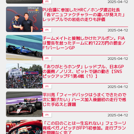
2025-04-12
F1
PU会議に参加したHRC／ホンダ渡辺社長
「各マニュファクチャラーの違いが見えた」
レッドブルでの岩佐の走りも評価
2025-04-12
F1
チームメイトと接触しかけたアルボン。FIA
は警告を怠ったチームに約122万円の罰金／
F1バーレーンGP
2025-04-12
F1
「ありがとうホンダ」レッドブル、日本GP
の裏側／ノリス、ピットで謎の動き【SNS
ピックアップF1第4戦（1）】
2025-04-12
F1
平川亮「フィードバックはうまくできたので
次に繋げたい」ハース加入後最初の走行で感
じた手応えと課題
2025-04-12
F1
「この日のことは一生忘れない」フェラーリ
育成ベガノビッチがFP1初参加。走行プラン
を問題なく完了