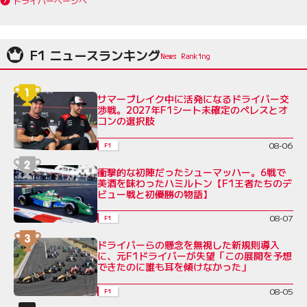
ドライバーページへ
F1 ニュースランキング
サマーブレイク中に活発になるドライバー交
渉戦。2027年F1シート未確定のペレスとオ
コンの選択肢
08-06
F1
衝撃的な初陣だったシューマッハー。6戦で
美酒を味わったハミルトン【F1王者たちのデ
ビュー戦と初優勝の物語】
08-07
F1
ドライバーらの懸念を無視した新規則導入
に、元F1ドライバーが失望「この展開を予想
できたのに誰も耳を傾けなかった」
08-05
F1