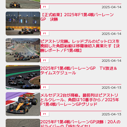
2025-04-14
F1
【正式結果】2025年F1第4戦バーレーン
GP 決勝
2025-04-14
F1
ピアストリ完勝。レッドブルのピットロスを
挽回した角田裕毅は移籍後初入賞果たす【決
勝レポート／F1第4戦】
2025-04-14
F1
2025年F1第4戦バーレーンGP TV放送＆
タイムスケジュール
2025-04-13
F1
メルセデス2台が降格。最前列はピアストリ
とルクレール、角田は10番手から／2025年
F1第4戦バーレーンGPグリッド
2025-04-13
F1
2025年F1第4戦バーレーンGP決勝：20人の
ドライバーの『持ちタイヤ』