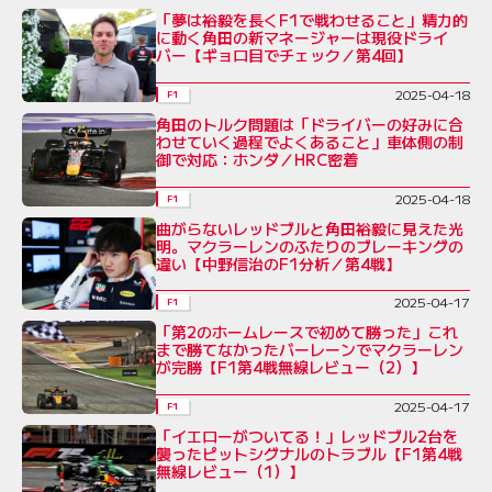
「夢は裕毅を長くF1で戦わせること」精力的
に動く角田の新マネージャーは現役ドライ
バー【ギョロ目でチェック／第4回】
2025-04-18
F1
角田のトルク問題は「ドライバーの好みに合
わせていく過程でよくあること」車体側の制
御で対応：ホンダ／HRC密着
2025-04-18
F1
曲がらないレッドブルと角田裕毅に見えた光
明。マクラーレンのふたりのブレーキングの
違い【中野信治のF1分析／第4戦】
2025-04-17
F1
「第2のホームレースで初めて勝った」これ
まで勝てなかったバーレーンでマクラーレン
が完勝【F1第4戦無線レビュー（2）】
2025-04-17
F1
「イエローがついてる！」レッドブル2台を
襲ったピットシグナルのトラブル【F1第4戦
無線レビュー（1）】