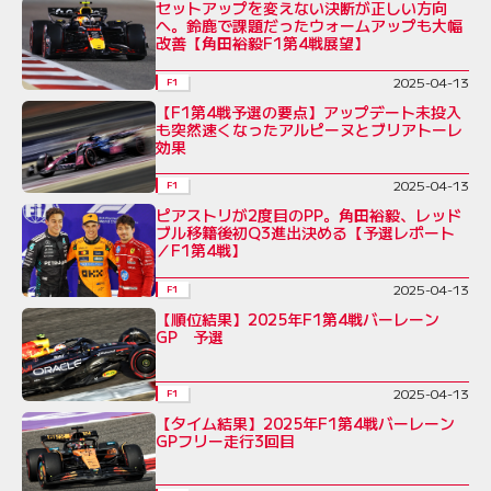
セットアップを変えない決断が正しい方向
へ。鈴鹿で課題だったウォームアップも大幅
改善【角田裕毅F1第4戦展望】
2025-04-13
F1
【F1第4戦予選の要点】アップデート未投入
も突然速くなったアルピーヌとブリアトーレ
効果
2025-04-13
F1
ピアストリが2度目のPP。角田裕毅、レッド
ブル移籍後初Q3進出決める【予選レポート
／F1第4戦】
2025-04-13
F1
【順位結果】2025年F1第4戦バーレーン
GP 予選
2025-04-13
F1
【タイム結果】2025年F1第4戦バーレーン
GPフリー走行3回目