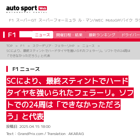
コ
ン
テ
ン
F1
スーパーGT
スーパーフォーミュラ
ル・マン/WEC
MotoGP/バイク
ラ
ツ
へ
F1
ニュース
開催日程・結果
最新ランキング
ドライバー
ス
キ
TOP
F1
スクーデリア・フェラーリHP
ニュース
ッ
SCにより、最終スティントでハードタイヤを強いられたフェラーリ。ソフトでの24周は
プ
「できなかっただろう」と代表
F1 ニュース
SCにより、最終スティントでハード
タイヤを強いられたフェラーリ。ソフ
トでの24周は「できなかっただろ
う」と代表
投稿日:
2025.04.15 18:00
Text：GrandPrix.com / Translation : AKARAG