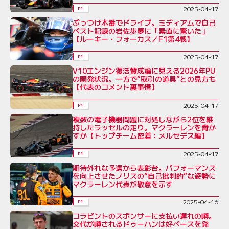
2025-04-17
F1
ぶっつけ本番でドライブ。ミディアムで自己
ベスト記録の岩佐歩夢に「素直に驚いた」
【ルーキー・フォーカス／F1第4戦】
2025-04-17
F1
V10エンジン復活賛成論に見える2026年PU
の開発状況。一方で“取引の道具”との見方も
【代表のコメント裏事情】
2025-04-17
F1
複数の電子機器問題に対処しながら2位を維
持したラッセルの走り。マクラーレンを脅か
すか【トップチーム密着：メルセデス編】
2025-04-17
F1
期待外れな予選から表彰台。パフォーマンス
を向上させたノリスの“自己批判的”な姿勢に
マクラーレン代表が敬意を示す
2025-04-16
F1
コラピントのスポンサーに支払い遅れの噂。
交代が噂されるドゥーハンは好ペースを発