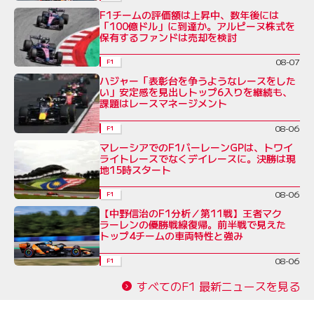
F1チームの評価額は上昇中、数年後には
「100億ドル」に到達か。アルピーヌ株式を
保有するファンドは売却を検討
08-07
F1
ハジャー「表彰台を争うようなレースをした
い」安定感を見出しトップ6入りを継続も、
課題はレースマネージメント
08-06
F1
マレーシアでのF1バーレーンGPは、トワイ
ライトレースでなくデイレースに。決勝は現
地15時スタート
08-06
F1
【中野信治のF1分析／第11戦】王者マク
ラーレンの優勝戦線復帰。前半戦で見えた
トップ4チームの車両特性と強み
08-06
F1
すべてのF1 最新ニュースを見る