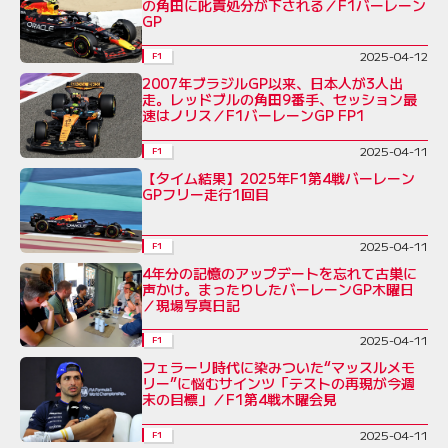
の角田に叱責処分が下される／F1バーレーン
GP
2025-04-12
F1
2007年ブラジルGP以来、日本人が3人出
走。レッドブルの角田9番手、セッション最
速はノリス／F1バーレーンGP FP1
2025-04-11
F1
【タイム結果】2025年F1第4戦バーレーン
GPフリー走行1回目
2025-04-11
F1
4年分の記憶のアップデートを忘れて古巣に
声かけ。まったりしたバーレーンGP木曜日
／現場写真日記
2025-04-11
F1
フェラーリ時代に染みついた“マッスルメモ
リー”に悩むサインツ「テストの再現が今週
末の目標」／F1第4戦木曜会見
2025-04-11
F1