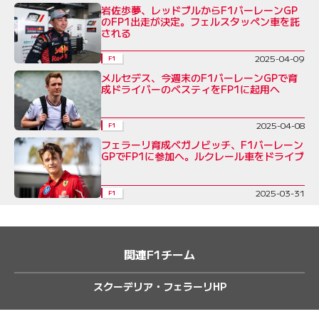
岩佐歩夢、レッドブルからF1バーレーンGP
のFP1出走が決定。フェルスタッペン車を託
される
2025-04-09
F1
メルセデス、今週末のF1バーレーンGPで育
成ドライバーのベスティをFP1に起用へ
2025-04-08
F1
フェラーリ育成ベガノビッチ、F1バーレーン
GPでFP1に参加へ。ルクレール車をドライブ
2025-03-31
F1
関連F1チーム
スクーデリア・フェラーリHP