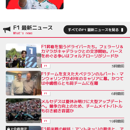
F1 最新ニュース
すべてのF1 最新ニュースを見る
F1昇格を狙うドライバーたち。フェラーリ＆
カマラがキャデラックとの交渉開始。ハース
をめぐる争いはフォルナローリがリードか
3時間前
F1
F1チームを支えた大ベテランのルパート・マ
ンウォリングが49年のキャリアに幕。かつて
は中嶋悟らとも同チームに在籍
6時間前
F1
メルセデスは夏休み明けに大型アップデート
へ。競争力向上のため、チームメイトバトル
も引き続き容認か
19時間前
F1
F1前半戦の総括：アントネッリの独走と、ア
P会員限定