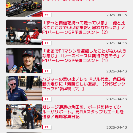
2025-04-13
F1
「ずっと自信を持って走っている」「他と比
べてここまでいい結果だと思わなかった」／
F1バーレーンGP予選コメント（2）
2025-04-13
F1
「まるでF1マシンを運転したことがないよう
な感じ」「レースペースは期待できそう」／
F1バーレーンGP予選コメント（1）
2025-04-13
F1
ハジャーの思い出／レッドブル代表、角田裕
毅の走りに「素晴らしい進捗」【SNSピック
アップF1第4戦（2）】
2025-04-13
F1
ガレージ通過の角田を、ボードを持ってク
ルーがサポート。元FIAスタッフもエールを
送る／現場写真日記
2025-04-13
F1