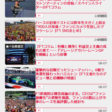
ストンマーティンの苦悩／スペイン人ライ
ターのF1コラム
22時間前
F1
ハースの旧車テストには昨年を大きく上回る
7900人が来場／ファンにカメラを託したマ
クラーレン【F1 SNSまとめ】
24時間前
F1
【F1コラム：利権と闘争】利益至上主義の成
P会員限定
れの果て──『マレーシアでバーレーンGP
を開催』という珍事
08-07
F1
衝撃的な初陣だったシューマッハー。6戦で
美酒を味わったハミルトン【F1王者たちのデ
ビュー戦と初優勝の物語】
08-07
F1
F1新規則は賛否両論のまま。CEOは“ファン
最優先”の姿勢を強調、ファンの6割以上が今
季のレースを高評価した統計も
08-07
F1