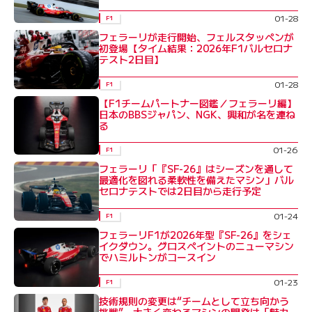
01-28
F1
フェラーリが走行開始、フェルスタッペンが
初登場【タイム結果：2026年F1バルセロナ
テスト2日目】
01-28
F1
【F1チームパートナー図鑑／フェラーリ編】
日本のBBSジャパン、NGK、興和が名を連ね
る
01-26
F1
フェラーリ「『SF-26』はシーズンを通して
最適化を図れる柔軟性を備えたマシン」バル
セロナテストでは2日目から走行予定
01-24
F1
フェラーリF1が2026年型『SF-26』をシェ
イクダウン。グロスペイントのニューマシン
でハミルトンがコースイン
01-23
F1
技術規則の変更は“チームとして立ち向かう
挑戦”。大きく変わるマシンの開発は「魅力