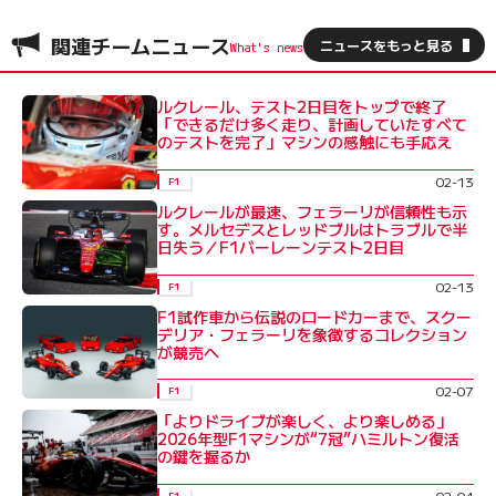
関連チームニュース
ニュースをもっと見る
ルクレール、テスト2日目をトップで終了
「できるだけ多く走り、計画していたすべて
のテストを完了」マシンの感触にも手応え
02-13
F1
ルクレールが最速、フェラーリが信頼性も示
す。メルセデスとレッドブルはトラブルで半
日失う／F1バーレーンテスト2日目
02-13
F1
F1試作車から伝説のロードカーまで、スクー
デリア・フェラーリを象徴するコレクション
が競売へ
02-07
F1
「よりドライブが楽しく、より楽しめる」
2026年型F1マシンが“7冠”ハミルトン復活
の鍵を握るか
02-04
F1