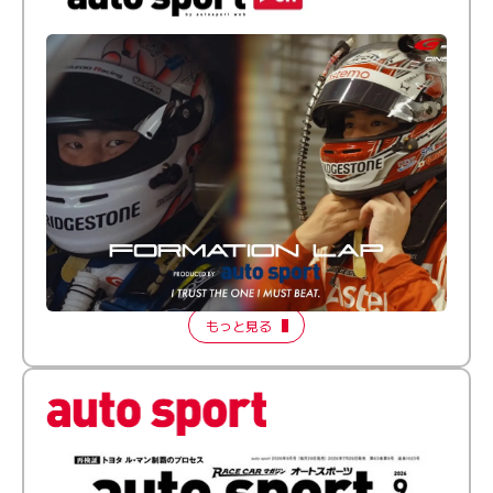
倒す相手を、信じてる。小林利徠斗 × 野村勇斗
【FORMATION LAP Produced by auto sport】
2026 Episode 2
もっと見る