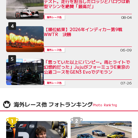
テスト。走行を担当したロッシとパロウは新
型マシンを絶賛「最高だ」
08-04
海外レース他
【順位結果】2026年インディカー第9戦
WWTR 決勝
06-09
海外レース他
「思っていた以上にバンピー。雨とライトで
幻想的だった」JujuがフォーミュラE東京の
公道コースをGEN3 Evoでデモラン
07-26
海外レース他
海外レース他 フォトランキング