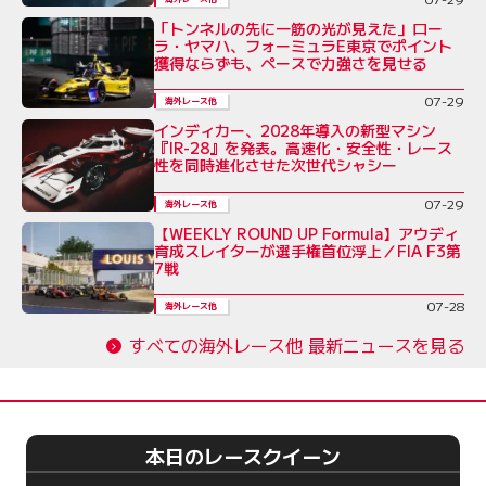
「トンネルの先に一筋の光が見えた」ロー
ラ・ヤマハ、フォーミュラE東京でポイント
獲得ならずも、ペースで力強さを見せる
07-29
海外レース他
インディカー、2028年導入の新型マシン
『IR-28』を発表。高速化・安全性・レース
性を同時進化させた次世代シャシー
07-29
海外レース他
【WEEKLY ROUND UP Formula】アウディ
育成スレイターが選手権首位浮上／FIA F3第
7戦
07-28
海外レース他
すべての海外レース他 最新ニュースを見る
本日のレースクイーン