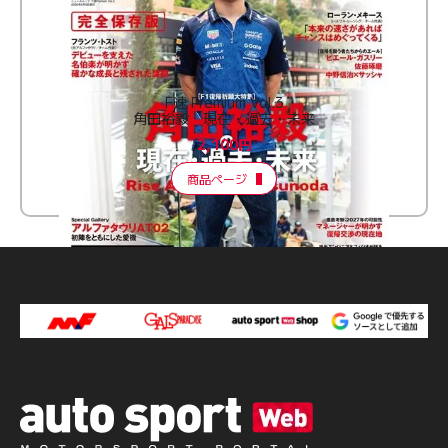
F速 Premium Vol.3
角田裕毅 現在・過去・未来
2,100円
商品ページ