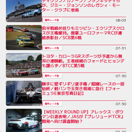
ディクソン／カナーン／フランキッティら
が、ジミー・ジョンソンのレガシィ・モー
ター・クラブに参画
08-03
海外レース他
前半戦締め括りもミツビシ・エクリプスクロ
スが王権維持。強豪ユーロファーマRCが連
続表彰台／SCB第6戦
07-31
海外レース他
トヨタ・カローラGRスポーツが予選から無
双の連勝劇。王者候補のフォードとヒョンデ
も譲らず／BTCC第5戦
07-30
海外レース他
勝手に壁ギリギリ選手権／喧嘩レースの一部
始終／軽バンで玉突き現場に急行【フォー
ミュラE東京写真日記】
07-30
海外レース他
【WEEKLY ROUND UP】アレックス・ボウ
マン引退表明／JASが『プレリュードTCR』
開発へ向け調査開始？
07-29
海外レース他