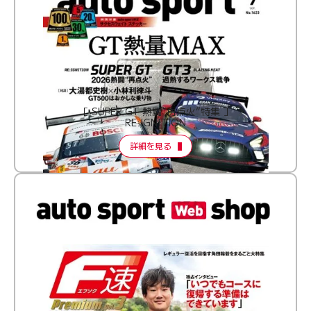
［ SUPER GT 熱闘“再点火”特集 ］
RE:IGNITION
詳細を見る