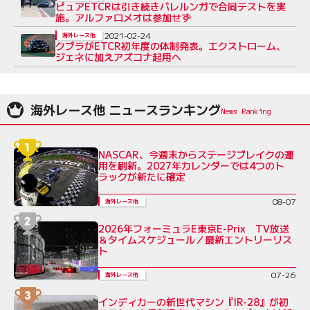
ピュアETCRは引き続きバレルンガで合同テストを実
施。アルファロメオは参加せず
2021-02-24
海外レース他
クプラがETCR初年度の体制発表。エクストローム、
ジェネに加えアズコナ起用へ
海外レース他 ニュースランキング
NASCAR、今週末からステージブレイクの運
用を刷新。2027年カレンダーでは4つのト
ラックが新たに確定
08-07
海外レース他
2026年フォーミュラE東京E-Prix TV放送
＆タイムスケジュール／最新エントリーリス
ト
07-26
海外レース他
インディカーの新世代マシン『IR-28』が初