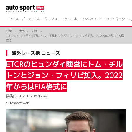
コ
ン
テ
ン
F1
スーパーGT
スーパーフォーミュラ
ル・マン/WEC
MotoGP/バイク
ラ
ツ
へ
TOP
海外レース他
ス
ETCRのヒュンダイ陣営にトム・チルトンとジョン・フィリピ加入。2022年からはFIA格
キ
式に
ッ
プ
海外レース他 ニュース
ETCRのヒュンダイ陣営にトム・チル
トンとジョン・フィリピ加入。2022
年からはFIA格式に
投稿日:
2021.05.06 12:42
autosport web