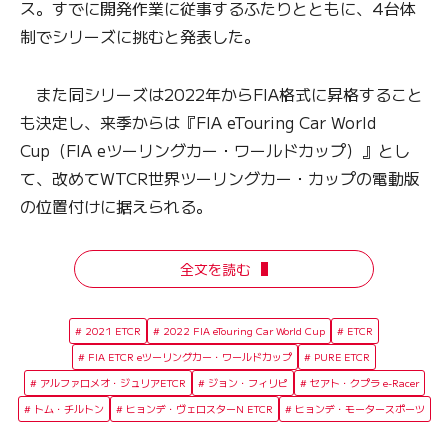
ス。すでに開発作業に従事するふたりとともに、4台体
制でシリーズに挑むと発表した。
また同シリーズは2022年からFIA格式に昇格すること
も決定し、来季からは『FIA eTouring Car World
Cup（FIA eツーリングカー・ワールドカップ）』とし
て、改めてWTCR世界ツーリングカー・カップの電動版
の位置付けに据えられる。
全文を読む
2021 ETCR
2022 FIA eTouring Car World Cup
ETCR
FIA ETCR eツーリングカー・ワールドカップ
PURE ETCR
アルファロメオ・ジュリアETCR
ジョン・フィリピ
セアト・クプラ e-Racer
トム・チルトン
ヒョンデ・ヴェロスターN ETCR
ヒョンデ・モータースポーツ