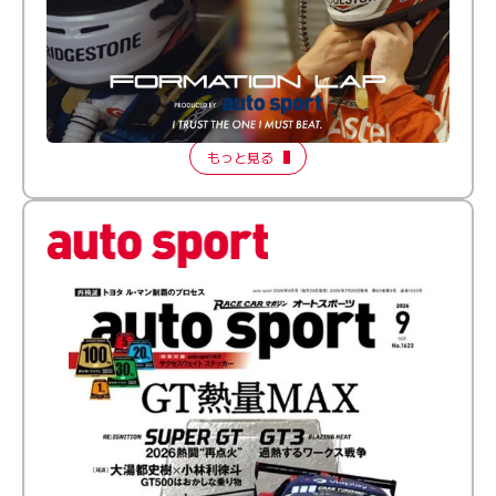
倒す相手を、信じてる。小林利徠斗 × 野村勇斗
【FORMATION LAP Produced by auto sport】
2026 Episode 2
もっと見る