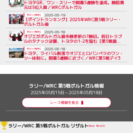
トヨタGR、ワン・スリーで開幕5連勝を達成。勝田貴
元は5位入賞／WRCポルトガル
2025-05-19
ラリー/WRC
【ポイントランキング】2025年WRC第5戦ラリー・
ポルトガル後
2025-05-18
ラリー/WRC
オジエがポルトガル最多勝更新の7勝目。前日トラブ
ルのタナック逆襲、トヨタの1-2を阻む【第5戦最終
日レポート】
2025-05-18
ラリー/WRC
トヨタ、ライバル脱落でオジエとロバンペラのワン・
ツー体制に。開幕5連勝に近づく／WRC第5戦デイ3
ラリー/WRC 第5戦ポルトガル情報
2025年05月15日～2025年05月18日
レース情報を見る
ラリー/WRC 第5戦ポルトガル リザルト
Race Result