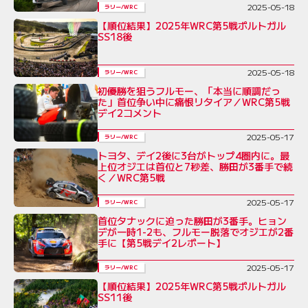
2025-05-18
ラリー/WRC
【順位結果】2025年WRC第5戦ポルトガル
SS18後
2025-05-18
ラリー/WRC
初優勝を狙うフルモー、「本当に順調だっ
た」首位争い中に痛恨リタイア／WRC第5戦
デイ2コメント
2025-05-17
ラリー/WRC
トヨタ、デイ2後に3台がトップ4圏内に。最
上位オジエは首位と7秒差、勝田が3番手で続
く／WRC第5戦
2025-05-17
ラリー/WRC
首位タナックに迫った勝田が3番手。ヒョン
デが一時1-2も、フルモー脱落でオジエが2番
手に【第5戦デイ2レポート】
2025-05-17
ラリー/WRC
【順位結果】2025年WRC第5戦ポルトガル
SS11後