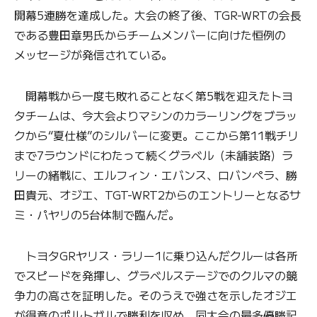
開幕5連勝を達成した。大会の終了後、TGR-WRTの会長
である豊田章男氏からチームメンバーに向けた恒例の
メッセージが発信されている。
開幕戦から一度も敗れることなく第5戦を迎えたトヨ
タチームは、今大会よりマシンのカラーリングをブラッ
クから“夏仕様”のシルバーに変更。ここから第11戦チリ
まで7ラウンドにわたって続くグラベル（未舗装路）ラ
リーの緒戦に、エルフィン・エバンス、ロバンペラ、勝
田貴元、オジエ、TGT-WRT2からのエントリーとなるサ
ミ・パヤリの5台体制で臨んだ。
トヨタGRヤリス・ラリー1に乗り込んだクルーは各所
でスピードを発揮し、グラベルステージでのクルマの競
争力の高さを証明した。そのうえで強さを示したオジエ
が得意のポルトガルで勝利を収め、同大会の最多優勝記