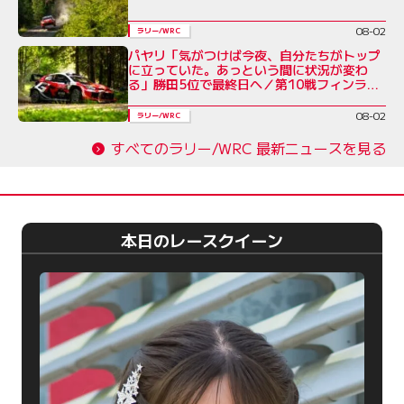
08-02
ラリー/WRC
パヤリ「気がつけば今夜、自分たちがトップ
に立っていた。あっという間に状況が変わ
る」勝田5位で最終日へ／第10戦フィンラン
ド デイ3コメント集
08-02
ラリー/WRC
すべてのラリー/WRC 最新ニュースを見る
本日のレースクイーン