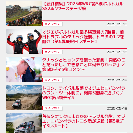
【最終結果】2025年WRC第5戦ポルトガル
SS24パワーステージ後
2025-05-18
ラリー/WRC
オジエがポルトガル最多勝更新の7勝目。前
日トラブルのタナック逆襲、トヨタの1-2を
阻む【第5戦最終日レポート】
2025-05-18
ラリー/WRC
タナックとヒョンデを襲った悲劇「突然のこ
とだったし、できることは何もなかった」／
第5戦デイ3後コメント
2025-05-18
ラリー/WRC
トヨタ、ライバル脱落でオジエとロバンペラ
のワン・ツー体制に。開幕5連勝に近づく／
WRC第5戦デイ3
2025-05-18
ラリー/WRC
首位タナックにまさかのトラブル発生。オジ
エ、ロバンペラのトヨタ勢が逆転【第5戦デ
イ3レポート】