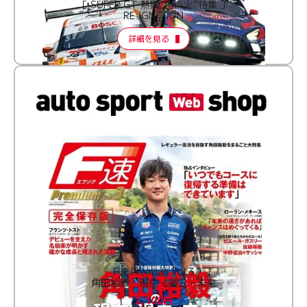
［ SUPER GT 熱闘“再点火”特集 ］
RE:IGNITION
詳細を見る
F速 Premium Vol.3
角田裕毅 現在・過去・未来
2,100円