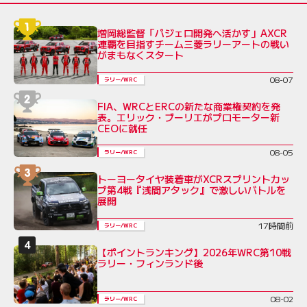
増岡総監督「パジェロ開発へ活かす」AXCR
連覇を目指すチーム三菱ラリーアートの戦い
がまもなくスタート
08-07
ラリー/WRC
FIA、WRCとERCの新たな商業権契約を発
表。エリック・ブーリエがプロモーター新
CEOに就任
08-05
ラリー/WRC
トーヨータイヤ装着車がXCRスプリントカッ
プ第4戦『浅間アタック』で激しいバトルを
展開
17時間前
ラリー/WRC
【ポイントランキング】2026年WRC第10戦
ラリー・フィンランド後
08-02
ラリー/WRC