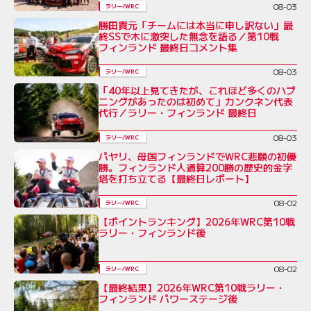
08-03
ラリー/WRC
勝田貴元「チームには本当に申し訳ない」最
終SSで木に激突した無念を語る／第10戦
フィンランド 最終日コメント集
08-03
ラリー/WRC
「40年以上見てきたが、これほど多くのハプ
ニングがあったのは初めて」カンクネン代表
代行／ラリー・フィンランド 最終日
08-03
ラリー/WRC
パヤリ、母国フィンランドでWRC悲願の初優
勝。フィンランド人通算200勝の歴史的金字
塔を打ち立てる【最終日レポート】
08-02
ラリー/WRC
【ポイントランキング】2026年WRC第10戦
ラリー・フィンランド後
08-02
ラリー/WRC
【最終結果】2026年WRC第10戦ラリー・
フィンランド パワーステージ後