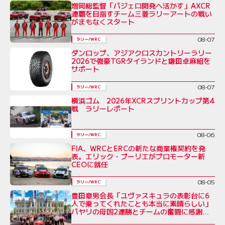
増岡総監督「パジェロ開発へ活かす」AXCR
連覇を目指すチーム三菱ラリーアートの戦い
がまもなくスタート
08-07
ラリー/WRC
ダンロップ、アジアクロスカントリーラリー
2026で強豪TGRタイランドと鎌田卓麻組を
サポート
08-07
ラリー/WRC
横浜ゴム 2026年XCRスプリントカップ第4
戦 ラリーレポート
08-06
ラリー/WRC
FIA、WRCとERCの新たな商業権契約を発
表。エリック・ブーリエがプロモーター新
CEOに就任
08-05
ラリー/WRC
豊田章男会長「ユヴァスキュラの表彰台に6
人で乗ってくれたことも本当に素晴らしい」
パヤリの母国2連勝とチームの奮闘に感謝を
綴る／ラリー・フィンランド後コメント全文