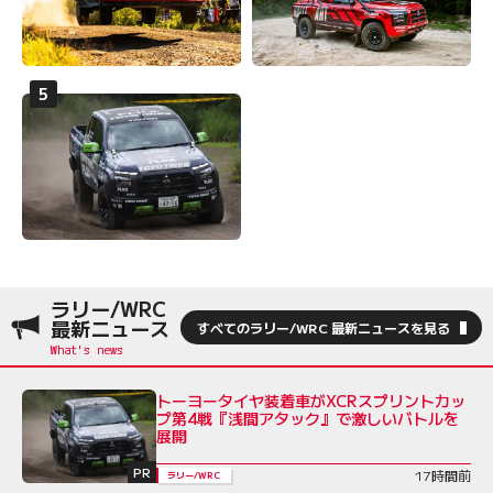
ラリー/WRC
最新ニュース
すべてのラリー/WRC 最新ニュースを見る
トーヨータイヤ装着車がXCRスプリントカッ
プ第4戦『浅間アタック』で激しいバトルを
展開
PR
17時間前
ラリー/WRC