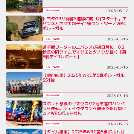
2025-05-17
ラリー/WRC
トヨタGRが開幕5連勝に向け好スタート。エ
バンスとオジエがデイ1後ワン・ツー／WRC
ポルトガル
2025-05-16
ラリー/WRC
選手権リーダーのエバンスが初日首位。0.2
秒差の同タイムでオジエとタナクが続く【第
5戦デイ1レポート】
2025-05-16
ラリー/WRC
【順位結果】2025年WRC第5戦ポルトガル
SS1後
2025-05-16
ラリー/WRC
スポット参戦のセスクスが2冠王者ロバンペ
ラを逆転。シェイクダウンを最速で駆け抜け
る／WRCポルトガル
2025-05-15
ラリー/WRC
【タイム結果】2025年WRC第5戦ポルトガ