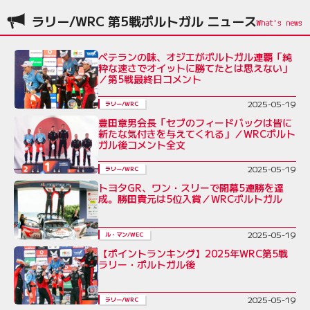
ラリー/WRC 第5戦ポルトガル ニュース
ベテランの味、オジエがポルトガル連覇「純
粋な速さでオイットに勝てたとは思えない」
／第5戦最終日コメント
2025-05-19
ラリー/WRC
豊田章男会長「セブのフィードバックは皆に
新たな気付きを与えてくれる」／WRCポルト
ガル後コメント全文
2025-05-19
ラリー/WRC
トヨタGR、ワン・スリーで開幕5連勝を達
成。勝田貴元は5位入賞／WRCポルトガル
2025-05-19
ル・マン/WEC
【ポイントランキング】2025年WRC第5戦
ラリー・ポルトガル後
2025-05-19
ラリー/WRC