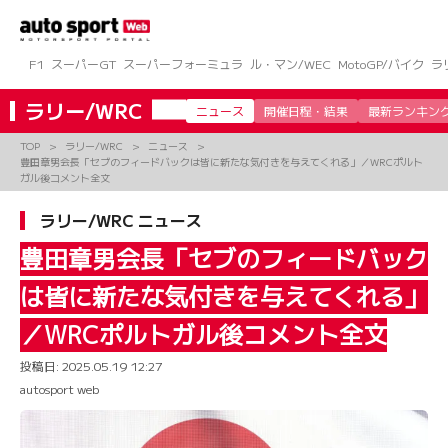
コ
ン
テ
ン
F1
スーパーGT
スーパーフォーミュラ
ル・マン/WEC
MotoGP/バイク
ラ
ツ
へ
ラリー/WRC
ニュース
開催日程・結果
最新ランキン
ス
キ
TOP
ラリー/WRC
ニュース
ッ
豊田章男会長「セブのフィードバックは皆に新たな気付きを与えてくれる」／WRCポルト
プ
ガル後コメント全文
ラリー/WRC ニュース
豊田章男会長「セブのフィードバック
は皆に新たな気付きを与えてくれる」
／WRCポルトガル後コメント全文
投稿日:
2025.05.19 12:27
autosport web