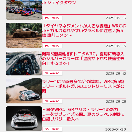
ル シェイクダウン
2025-05-15
ラリー/WRC
「タイヤマネジメントが大きな課題」WRCポ
ルトガルは荒れやすいグラベルに注意／第5
戦 事前コメント
2025-05-13
ラリー/WRC
開幕5連勝目指すトヨタWRC。夏用に新導入
のシルバーカラーは「温度が下がり快適性も
向上するはず」
2025-05-12
ラリー/WRC
ラリー1に今季最多12台が集結。WRC第5戦
ラリー・ポルトガルのエントリーリストが公
開
2025-05-08
ラリー/WRC
トヨタWRC、GRヤリス・ラリー1の新カ
ラーをサプライズ公開。夏のグラベル連戦に
白銀リバリー投入へ
2025-04-29
ラリー/WRC