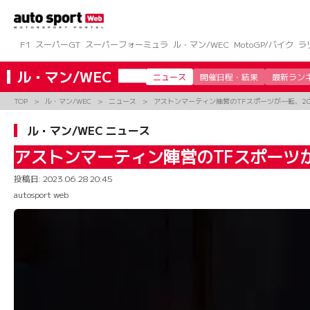
コ
ン
テ
ン
F1
スーパーGT
スーパーフォーミュラ
ル・マン/WEC
MotoGP/バイク
ラ
ツ
へ
ル・マン/WEC
ニュース
開催日程・結果
最新ラン
ス
キ
TOP
ル・マン/WEC
ニュース
アストンマーティン陣営のTFスポーツが一転、20
ッ
プ
ル・マン/WEC ニュース
アストンマーティン陣営のTFスポーツが
投稿日:
2023.06.28 20:45
autosport web