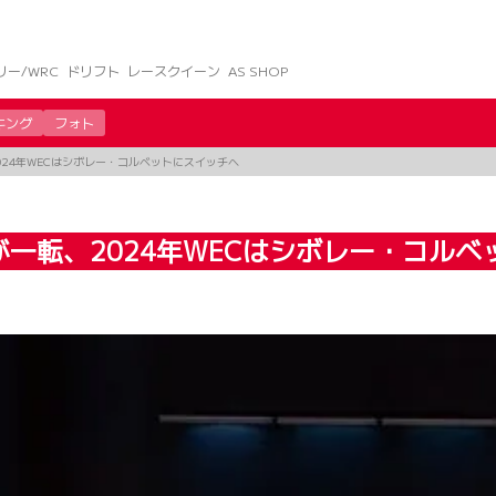
リー/WRC
ドリフト
レースクイーン
AS SHOP
キング
フォト
24年WECはシボレー・コルベットにスイッチへ
一転、2024年WECはシボレー・コルベ