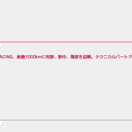
RACING、鈴鹿1000kmに牧野、野中、篠原を招聘。テクニカルパートナーは