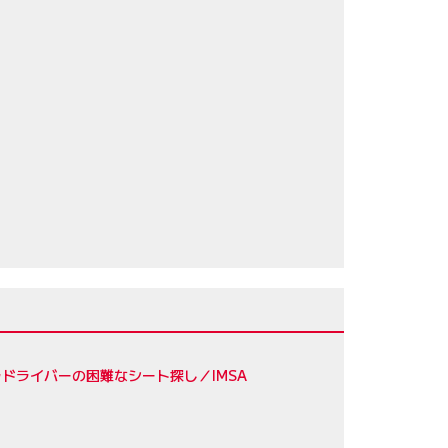
75
75
65
／ジェームス・カラド
57
56
ドライバーの困難なシート探し／IMSA