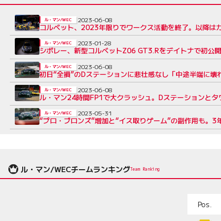
2023-06-08
ル・マン/WEC
コルベット、2023年限りでワークス活動を終了。以降は
2023-01-28
ル・マン/WEC
シボレー、新型コルベットZ06 GT3.Rをデイトナで初公
2023-06-08
ル・マン/WEC
初日“全損”のDステーションに悲壮感なし「中途半端に壊
2023-06-08
ル・マン/WEC
ル・マン24時間FP1で大クラッシュ。Dステーションと
2023-05-31
ル・マン/WEC
“プロ・ブロンズ”増加と“イス取りゲーム”の副作用も。3
ル・マン/WECチームランキング
Team Ranking
Pos.