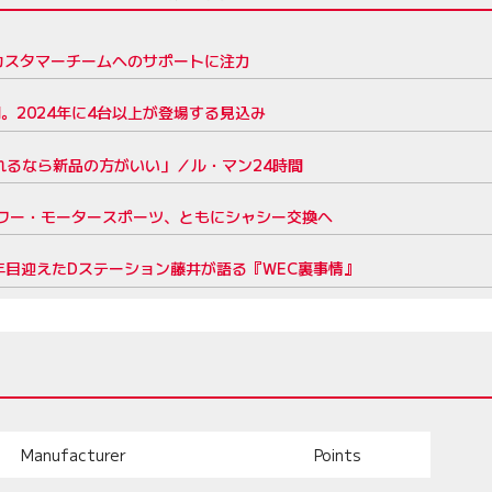
カスタマーチームへのサポートに注力
開。2024年に4台以上が登場する見込み
れるなら新品の方がいい」／ル・マン24時間
タワー・モータースポーツ、ともにシャシー交換へ
年目迎えたDステーション藤井が語る『WEC裏事情』
Manufacturer
Points