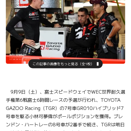
この記事の画像をもっと見る（全1枚）
9月9日（土）、富士スピードウェイでWEC世界耐久選
手権第6戦富士6時間レースの予選が行われ、TOYOTA
GAZOO Racing（TGR）の7号車GR010ハイブリッド7
号車を駆る小林可夢偉がポールポジションを獲得。ブレ
ンドン・ハートレーの8号車が2番手で続き、TGRは明日