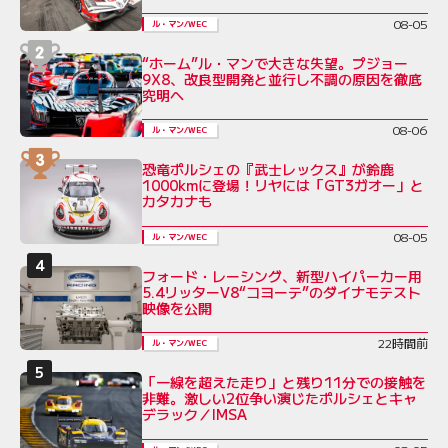
08-05
ル・マン/WEC
“ホーム”ル・マンで大きな失望。プジョー
9X8、改良型開発と並行し不調の原因を徹底
究明へ
08-06
ル・マン/WEC
恐竜ポルシェの『武士レックス』が鈴鹿
1000kmに登場！リヤには「GT3ガオー」と
カタカナも
08-05
ル・マン/WEC
フォード・レーシング、新型ハイパーカー用
5.4リッターV8“コヨーテ”のダイナモテスト
映像を公開
22時間前
ル・マン/WEC
「一線を超えた走り」と残り11分での接触を
非難。激しい2位争い演じたポルシェとキャ
デラック／IMSA