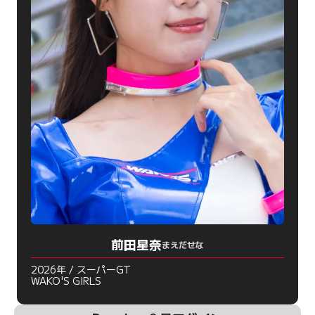
前田星奈
まえだせな
2026年 / スーパーGT
WAKO'S GIRLS