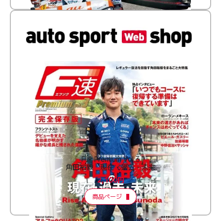
F速 Premium Vol.3
角田裕毅 現在・過去・未来
2,100円
商品ページ