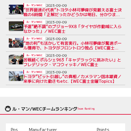
2023-09-09
ル・マン/WEC
“世界最速の代表”トヨタ小林可夢偉が見据える富士決
戦の6時間「正解だったかどうかは明日、分かりま
す」
2023-09-09
ル・マン/WEC
予選“絶不調”のプジョー9X8「タイヤが作動域に入ら
なかった」／WEC富士
2023-09-09
ル・マン/WEC
“地の利”も活かして有言実行。小林可夢偉が驚速ポー
ル獲得で、トヨタがフロントロウ独占【WEC富士予
選レポート】
2023-09-09
ル・マン/WEC
苦戦続くポルシェ963「キャデラックに挑みたい」と
フレデリック・マコウィッキ／WEC富士
2023-09-09
ル・マン/WEC
トヨタ“ピット引越し”の真相／カメラマン国本雄資／
来季に向けた動きもetc.【WEC富士金曜Topics】
ル・マン/WECチームランキング
Team Ranking
Pos.
Manufacturer
Points