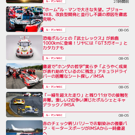
23時間前
ル・マン/WEC
“ホーム”ル・マンで大きな失望。プジョー
9X8、改良型開発と並行し不調の原因を徹底
究明へ
08-06
ル・マン/WEC
恐竜ポルシェの『武士レックス』が鈴鹿
1000kmに登場！リヤには「GT3ガオー」と
カタカナも
08-05
ル・マン/WEC
撤退で“ホンダの哲学”実らず「ようやく成果
が表れ始めているのに残念」アキュラドライ
バーの困難なシート探し／IMSA
08-05
ル・マン/WEC
「一線を超えた走り」と残り11分での接触を
非難。激しい2位争い演じたポルシェとキャ
デラック／IMSA
08-05
ル・マン/WEC
赤のチェック柄リバリーでお馴染みの強豪パ
フ・モータースポーツがIMSAから一時撤退
へ