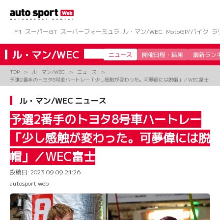
コ
ン
テ
ン
F1
スーパーGT
スーパーフォーミュラ
ル・マン/WEC
MotoGP/バイク
ラ
ツ
へ
ル・マン/WEC
ニュース
開催日程・結果
最新ラン
ス
キ
TOP
ル・マン/WEC
ニュース
ッ
予選2番手のトヨタ8号車ハートレー「少し感触が変わった。可夢偉には脱帽」／WEC富士
プ
ル・マン/WEC ニュース
予選2番手のトヨタ8号車ハートレー
「少し感触が変わった。可夢偉には脱
帽」／WEC富士
投稿日:
2023.09.09 21:26
autosport web