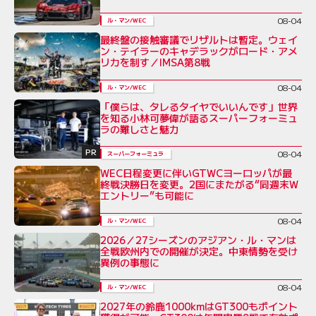
08-04
ル・マン/WEC
最終盤の接触審議でリザルトは暫定。ウェイ
ン・テイラーのキャデラックがロード・アメ
リカを制す／IMSA第8戦
08-04
ル・マン/WEC
「僕らは、タレるタイヤでいいんです」世界
を知る小林可夢偉が語るスーパーフォーミュ
ラの難しさと魅力
PR
08-04
スーパーフォーミュラ
WEC日程変更に伴いGTWCヨーロッパが最
終戦決勝日を変更。2国にまたがる“同週末W
エントリー”も可能に
08-04
ル・マン/WEC
2026／27シーズンのアジアン・ル・マンは
全戦欧州内での開催が決定。中東情勢を受け
異例の事態に
08-04
ル・マン/WEC
2027年の鈴鹿1000kmはGT300もポイント