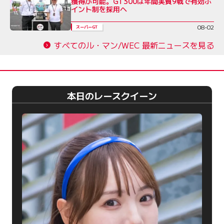
獲得が可能。GT300は年間実質9戦で有効ポ
イント制を採用へ
08-02
スーパーGT
すべてのル・マン/WEC 最新ニュースを見る
本日のレースクイーン