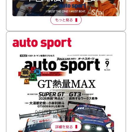
倒す相手を、信じてる。小林利徠斗 × 野村勇斗
【FORMATION LAP Produced by auto sport】
2026 Episode 2
もっと見る
［ SUPER GT 熱闘“再点火”特集 ］
RE:IGNITION
詳細を見る