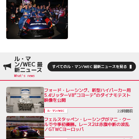
ル・マ
ン/WEC 最
すべてのル・マン/WEC 最新ニュースを見る
新ニュース
フォード・レーシング、新型ハイパーカー用
5.4リッターV8“コヨーテ”のダイナモテスト
映像を公開
22時間前
ル・マン/WEC
フェルスタッペン・レーシングがマニ・クー
ルで今季初優勝。レース2は赤旗中断の波乱
／GTWCヨーロッパ