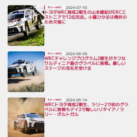
2024-07-10
ラリー/WRC
トヨタWRC育成2期生の山本雄紀がERCエ
ストニアで12位完走。小暮ひかるは骨折の
ため欠場に
2024-06-05
ラリー/WRC
WRCチャレンジプログラム2期生がタフな
サルディニア島のグラベルに挑戦。厳しい
ステージの洗礼を受ける
2024-05-14
ラリー/WRC
WRCトヨタ育成2期生、ラリー2で初のグラ
ベルに挑戦もデイ2で悔しいリタイア／ラ
リー・ポルトガル