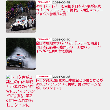
2024-09-18
ラリー/WRC
WRCドライバーを目指す日本人3名が伝統
の『ミッレミリア』に挑戦。2期生はラリー
ジャパン参戦が決定
2024-09-10
ラリー/WRC
全日本屈指のサバイバル『ラリー北海道』
で日本初挑戦の豪州ラリー王者ハリー・ベ
イツが2位表彰台を獲得
2024-08-06
ラリー/WRC
トヨタ育成2期生の山本雄紀と小暮ひかるが
WRCフィンランドに挑戦。第2のホームな
がらもリタイアに