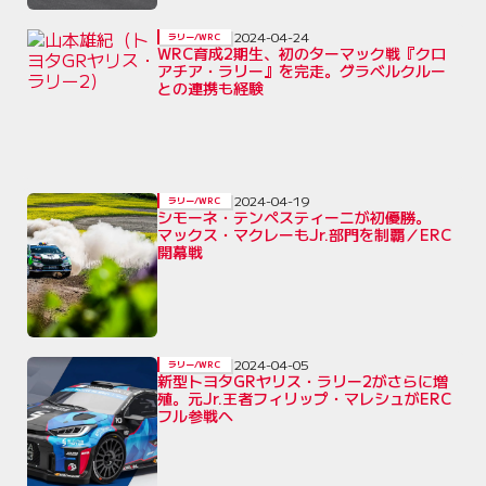
2024-04-24
ラリー/WRC
WRC育成2期生、初のターマック戦『クロ
アチア・ラリー』を完走。グラベルクルー
との連携も経験
2024-04-19
ラリー/WRC
シモーネ・テンペスティーニが初優勝。
マックス・マクレーもJr.部門を制覇／ERC
開幕戦
2024-04-05
ラリー/WRC
新型トヨタGRヤリス・ラリー2がさらに増
殖。元Jr.王者フィリップ・マレシュがERC
フル参戦へ