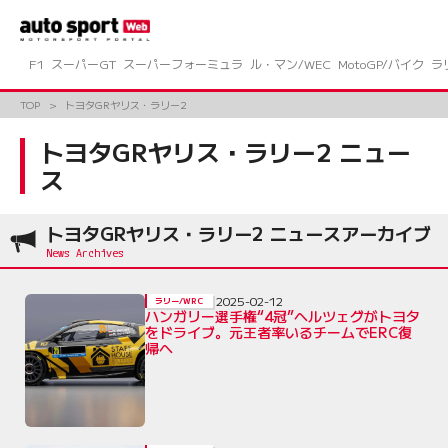
コ
ン
テ
ン
F1
スーパーGT
スーパーフォーミュラ
ル・マン/WEC
MotoGP/バイク
ラ
ツ
へ
TOP
トヨタGRヤリス・ラリー2
ス
キ
トヨタGRヤリス・ラリー2 ニュー
ッ
ス
プ
トヨタGRヤリス・ラリー2 ニュースアーカイブ
2025-02-12
ラリー/WRC
ハンガリー選手権“4冠”ヘルツェグがトヨタ
をドライブ。元王者率いるチームでERC復
帰へ