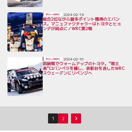
2024-02-19
ラリー/WRC
総合2位ながら最多ポイント獲得のエバン
ス。マニュファクチャラーはトヨタとヒョ
ンデが同点に／WRC第2戦
2024-02-10
ラリー/WRC
前哨戦でウォームアップのトヨタ。“現王
者”ロバンペラを擁し、表彰台を逃したWRC
スウェーデンにリベンジへ
投
1
2
次へ
稿