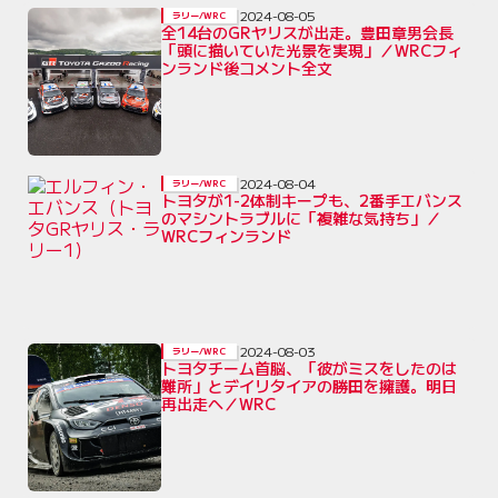
2024-08-05
ラリー/WRC
全14台のGRヤリスが出走。豊田章男会長
「頭に描いていた光景を実現」／WRCフィ
ンランド後コメント全文
2024-08-04
ラリー/WRC
トヨタが1-2体制キープも、2番手エバンス
のマシントラブルに「複雑な気持ち」／
WRCフィンランド
2024-08-03
ラリー/WRC
トヨタチーム首脳、「彼がミスをしたのは
難所」とデイリタイアの勝田を擁護。明日
再出走へ／WRC