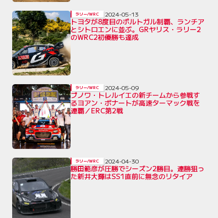
2024-05-13
ラリー/WRC
トヨタが8度目のポルトガル制覇、ランチア
とシトロエンに並ぶ。GRヤリス・ラリー2
のWRC2初優勝も達成
2024-05-09
ラリー/WRC
ブノワ・トレルイエの新チームから参戦す
るヨアン・ボナートが高速ターマック戦を
連覇／ERC第2戦
2024-04-30
ラリー/WRC
勝田範彦が圧勝でシーズン2勝目。連勝狙っ
た新井大輝はSS1直前に無念のリタイア