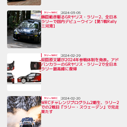
2024-03-05
ラリー/WRC
勝田範彦駆るGRヤリス・ラリー2、全日本
ラリーで国内デビューウイン【第1戦Rally
三河湾】
2024-02-29
ラリー/WRC
奴田原文雄が2024年参戦体制を発表。アド
バンカラーのGRヤリス・ラリー2で全日本
ラリー最高峰に復帰
2024-02-20
ラリー/WRC
WRCチャレンジプログラム2期生、ラリー2
での2戦目『ラリー・スウェーデン』で完走
果たす