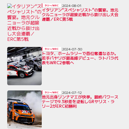
2024-08-01
ラリー/WRC
イタリアン“スペシャリスト”の饗宴。地元
クルニョーラが超接近戦から抜け出し大会
連覇／ERC第5戦
2024-07-30
ラリー/WRC
トヨタ、ホームラリーで首位奪還なるか。
若手パヤリが最高峰デビュー、ラトバラ代
表もWRC2参戦へ
2024-07-12
ラリー/WRC
地元出身リンナマエが快挙。最終パワース
テージで9.3秒差を逆転しGRヤリス・ラ
リー2がERC初勝利