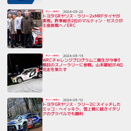
2024-03-22
ラリー/WRC
トヨタGRヤリス・ラリー2×MRFタイヤが
実現。昨季総合2位のマルティン・セスクが
王座挑戦へ／ERC
2024-03-13
ラリー/WRC
WRCチャレンジプログラム二期生が今季3
戦目のスノーラリーに参戦。山本雄紀が4位
完走を果たす
2024-03-12
ラリー/WRC
トヨタGRヤリス・ラリー2にスイッチした
ミッコ・ヘイッキラ、雪上戦に続きイタリ
アのグラベルでも勝利