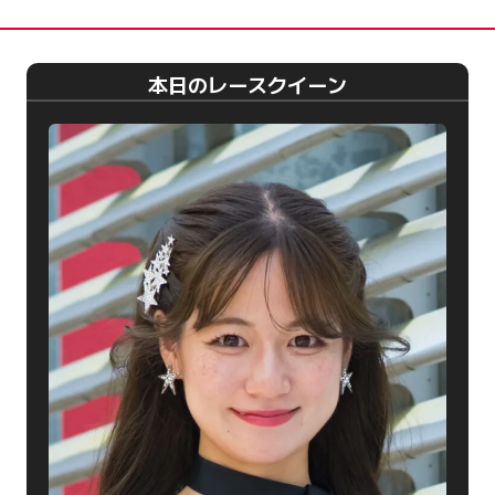
の
ペ
ー
本日のレースクイーン
ジ
送
り