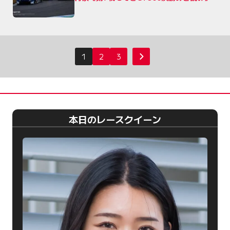
投
1
2
3
次へ
稿
の
ペ
ー
本日のレースクイーン
ジ
送
り