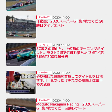
2020-11-09
スーパーGT
【動画】2020スーパーGT第7戦もてぎ 決
勝日ダイジェスト
2020-11-09
スーパーGT
SC導入の理由と、上位勢のターニングポイ
ント。ラスト2周でこぼれ落ちた“3点”／第
7戦GT300決勝分析
2020-11-09
スーパーGT
やり残した宿題を背負ってタイトルを目指
す平川。見つけた『ふたつの課題』は富士
での武器
2020-11-09
スーパーGT
Modulo Nakajima Racing 2020スーパー
GT第7戦もてぎ 決勝レポート