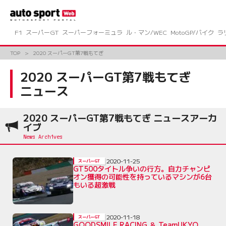
コ
ン
テ
ン
F1
スーパーGT
スーパーフォーミュラ
ル・マン/WEC
MotoGP/バイク
ラ
ツ
へ
TOP
2020 スーパーGT第7戦もてぎ
ス
キ
2020 スーパーGT第7戦もてぎ
ッ
ニュース
プ
2020 スーパーGT第7戦もてぎ ニュースアーカ
イブ
2020-11-25
スーパーGT
GT500タイトル争いの行方。自力チャンピ
オン獲得の可能性を持っているマシンが6台
もいる超激戦
2020-11-18
スーパーGT
GOODSMILE RACING ＆ TeamUKYO