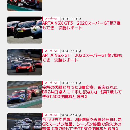
2020-11-09
スーパーGT
ARTA NSX GT3 2020スーパーGT第7戦
もてぎ 決勝レポート
2020-11-09
スーパーGT
ARTA NSX-GT 2020スーパーGT第7戦も
てぎ 決勝レポート
2020-11-09
スーパーGT
接触の伏線となった2輪交換。追突された
BRZ井口卓人も「申し訳ない」《第7戦もて
ぎGT300決勝あと読み》
2020-11-09
スーパーGT
苦しいもてぎ戦。2戦連続で表彰台を逃した
GRスープラ陣営、シーズン終盤で急失速の
背景《第7戦もてぎGT500決勝あと読み》