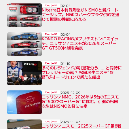
02-04
スーパーGT
Niterra日本特殊陶業がNISMOと新パート
ナーシップ。NGKスパークプラグ供給を通
じて極限の性能に応える
02-04
スーパーGT
KONDO RACINGがブリヂストンにスイッ
チ。ニッサン／ニスモが2026年スーパー
GT GT500体制を発表
01-10
スーパーGT
多くのレジェンドが引退を労う……と同時に
プレッシャーの嵐？ 松田次生ニスモ“監
督”がオートサロンで新たな船出
2025-12-09
スーパーGT
ニッサン／NMC、2026年は3台のZニスモ
GT500でスーパーGTに挑む。引退の松田
次生はNISMO監督に決定
2025-11-07
スーパーGT
ニッサン／ニスモ 2025スーパーGT第8戦