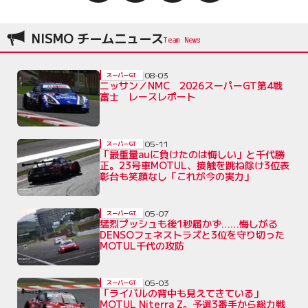
NISMO チームニュース
08-03
スーパーGT
ニッサン／NMC 2026スーパーGT第4戦
富士 レースレポート
05-11
スーパーGT
「最重量auに負けたのは悔しい」と千代勝
正。23号車MOTUL、接触を跳ね除け3位表
彰台も笑顔なし「これが今の実力」
05-07
スーパーGT
猛烈プッシュも後1秒届かず……悔しがる
DENSOフェネストラズと3位を守り切った
MOTUL千代の攻防
05-03
スーパーGT
「ライバルの背中も見えてきている」
MOTUL Niterra Z。予選3番手から総力戦