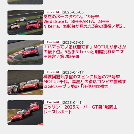
2025-05-05
スーパーGT
突然のペースダウン。19号車
WedsSport、8号車ARTA、3号車
Niterra、表彰台が見えた3台の事情／第2
戦富士
2025-05-03
スーパーGT
「ハマっている状態です」MOTULがまさか
の最下位。5番手Niterraと明暗別れたニス
モ陣営／第2戦予選
2025-04-17
スーパーGT
神技回避も序盤のスピンに反省の23号車
MOTUL千代。高星との復活コンビが警戒す
るGRスープラ勢の「圧倒的な強さ」
2025-04-14
スーパーGT
ニッサン 2025スーパーGT第1戦岡山
レースレポート