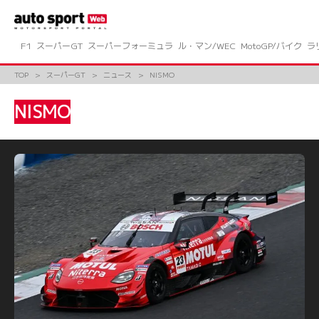
コ
ン
テ
ン
F1
スーパーGT
スーパーフォーミュラ
ル・マン/WEC
MotoGP/バイク
ラ
ツ
へ
TOP
スーパーGT
ニュース
NISMO
ス
キ
NISMO
ッ
プ