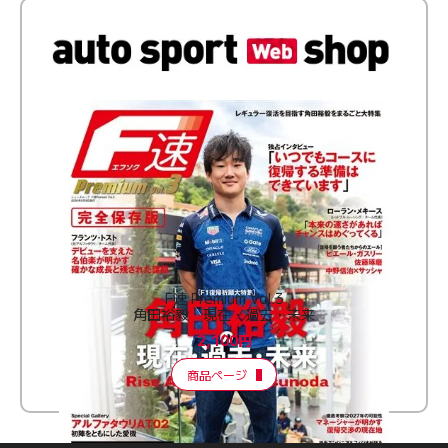
F速 Premium Vol.3
角田裕毅 現在・過去・未来
2,100円
商品ページ