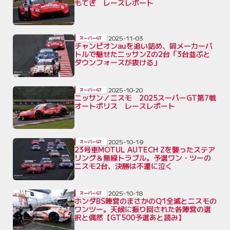
もてぎ レースレポート
2025-11-03
スーパーGT
チャンピオンauを追い詰め、同メーカーバ
トルで魅せたニッサンZの2台「3台並ぶと
ダウンフォースが抜ける」
2025-10-20
スーパーGT
ニッサン／ニスモ 2025スーパーGT第7戦
オートポリス レースレポート
2025-10-19
スーパーGT
23号車MOTUL AUTECH Zを襲ったステア
リング＆無線トラブル。予選ワン・ツーの
ニスモ2台、決勝は不運に泣く
2025-10-18
スーパーGT
ホンダBS陣営のまさかのQ1全滅とニスモの
ワンツー。天候に振り回された各陣営の選
択と偶然【GT500予選あと読み】