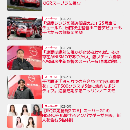
でGRスープラに挑む
04-23
スーパーGT
「温度レンジを読み間違えた」23号車モ
チュールZ、松田次生監督ホロ苦デビューも
千代からの無線に笑顔
02-24
スーパーGT
「連覇は絶対に誰かが止めなければ。その
存在がNISMOでありたい」強いチーム構築
へ松田次生新監督のスーパーGT挑戦が始ま
る
02-13
スーパーGT
千代勝正「みんなで力を合わせて良い結果
を」。GT500クラスは3台に集約もポジ
ティブ。逆襲を期するニッサン／ニスモ陣
営
02-09
スーパーGT
【RQ決定情報2026】スーパーGTの
NISMOを応援するアンバサダーが発表。新
人を含む5名体制