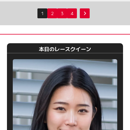
投
1
2
3
4
次へ
稿
の
ペ
ー
本日のレースクイーン
ジ
送
り