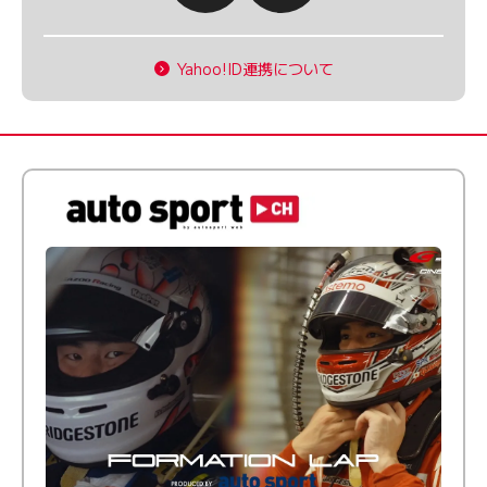
Yahoo!ID連携について
倒す相手を、信じてる。小林利徠斗 × 野村勇斗
【FORMATION LAP Produced by auto sport】