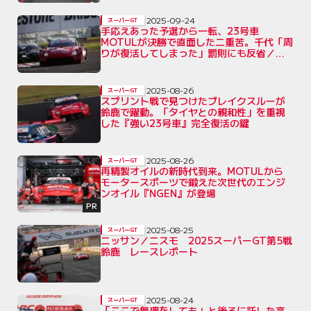
2025-09-24
スーパーGT
手応えあった予選から一転、23号車
MOTULが決勝で直面した二重苦。千代「周
りが復活してしまった」罰則にも反省／第6
戦SUGO
2025-08-26
スーパーGT
スプリント戦で見つけたブレイクスルーが
鈴鹿で躍動。「タイヤとの親和性」を重視
した『強い23号車』完全復活の鍵
2025-08-26
スーパーGT
再精製オイルの新時代到来。MOTULから
モータースポーツで鍛えた次世代のエンジ
ンオイル『NGEN』が登場
PR
2025-08-25
スーパーGT
ニッサン／ニスモ 2025スーパーGT第5戦
鈴鹿 レースレポート
2025-08-24
スーパーGT
「ここで無理をしても」と後ろに託した高