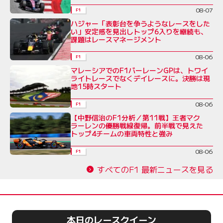
08-07
F1
ハジャー「表彰台を争うようなレースをした
い」安定感を見出しトップ6入りを継続も、
課題はレースマネージメント
08-06
F1
マレーシアでのF1バーレーンGPは、トワイ
ライトレースでなくデイレースに。決勝は現
地15時スタート
08-06
F1
【中野信治のF1分析／第11戦】王者マク
ラーレンの優勝戦線復帰。前半戦で見えた
トップ4チームの車両特性と強み
08-06
F1
すべてのF1 最新ニュースを見る
本日のレースクイーン