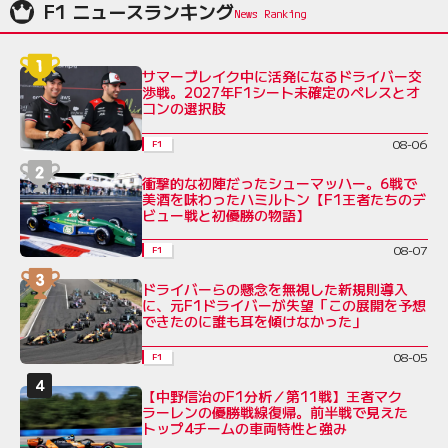
F1 ニュースランキング
サマーブレイク中に活発になるドライバー交
渉戦。2027年F1シート未確定のペレスとオ
コンの選択肢
08-06
F1
衝撃的な初陣だったシューマッハー。6戦で
美酒を味わったハミルトン【F1王者たちのデ
ビュー戦と初優勝の物語】
08-07
F1
ドライバーらの懸念を無視した新規則導入
に、元F1ドライバーが失望「この展開を予想
できたのに誰も耳を傾けなかった」
08-05
F1
【中野信治のF1分析／第11戦】王者マク
ラーレンの優勝戦線復帰。前半戦で見えた
トップ4チームの車両特性と強み