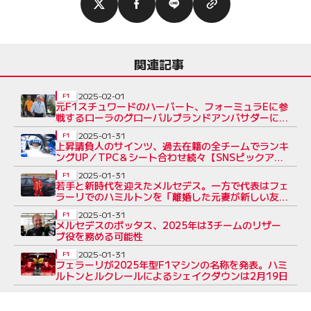
関連記事
2025-02-01
F1
元F1スチュワードのハーバート、フォーミュラEに参
戦するローラのグローバルブランドアンバサダーに就
任
2025-01-31
F1
上昇請負人のサインツ、過去在籍の全チームでランキ
ングUP／TPC＆シート合わせ続々【SNSピックアッ
プ今週のF1界】
2025-01-31
F1
若手と新時代を迎えたメルセデス。一方で代表はフェ
ラーリでのハミルトンを「離婚した元妻が新しい友人
といるよう」だと語る
2025-01-31
F1
メルセデスのボッタス、2025年は3チームのリザー
ブ役を務める可能性
2025-01-31
F1
フェラーリが2025年型F1マシンの名称を発表。ハミ
ルトンとルクレールによるシェイクダウンは2月19日