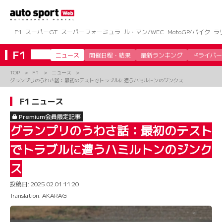
コ
ン
テ
ン
F1
スーパーGT
スーパーフォーミュラ
ル・マン/WEC
MotoGP/バイク
ラ
ツ
へ
F1
ニュース
開催日程・結果
最新ランキング
ドライバー
ス
キ
TOP
F1
ニュース
ッ
グランプリのうわさ話：最初のテストでトラブルに遭うハミルトンのジンクス
プ
F1 ニュース
Premium会員限定記事
グランプリのうわさ話：最初のテスト
でトラブルに遭うハミルトンのジンク
ス
投稿日:
2025.02.01 11:20
Translation: AKARAG