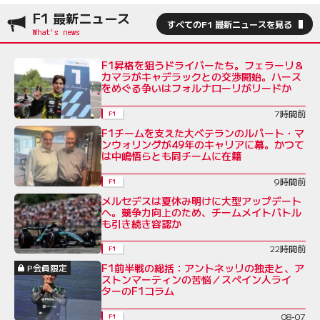
F1 最新ニュース
すべてのF1 最新ニュースを見る
F1昇格を狙うドライバーたち。フェラーリ＆
カマラがキャデラックとの交渉開始。ハース
をめぐる争いはフォルナローリがリードか
7時間前
F1
F1チームを支えた大ベテランのルパート・マ
ンウォリングが49年のキャリアに幕。かつて
は中嶋悟らとも同チームに在籍
9時間前
F1
メルセデスは夏休み明けに大型アップデート
へ。競争力向上のため、チームメイトバトル
も引き続き容認か
22時間前
F1
F1前半戦の総括：アントネッリの独走と、ア
P会員限定
ストンマーティンの苦悩／スペイン人ライ
ターのF1コラム
08-07
F1