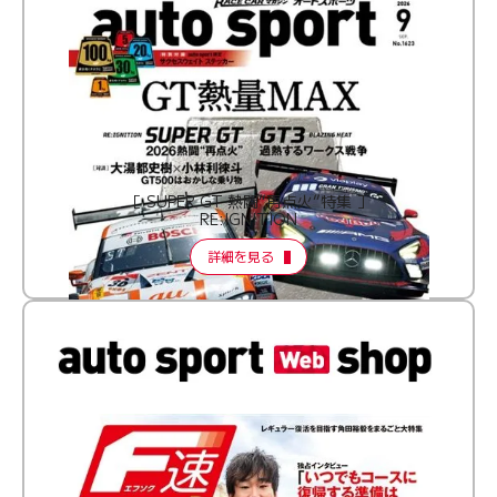
［ SUPER GT 熱闘“再点火”特集 ］
RE:IGNITION
詳細を見る