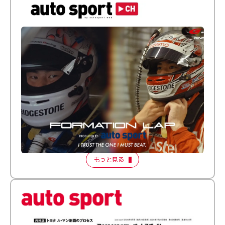
倒す相手を、信じてる。小林利徠斗 × 野村勇斗
【FORMATION LAP Produced by auto sport】
2026 Episode 2
もっと見る