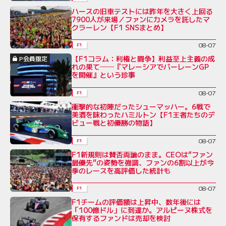
ハースの旧車テストには昨年を大きく上回る
7900人が来場／ファンにカメラを託したマ
クラーレン【F1 SNSまとめ】
08-07
F1
【F1コラム：利権と闘争】利益至上主義の成
P会員限定
れの果て──『マレーシアでバーレーンGP
を開催』という珍事
08-07
F1
衝撃的な初陣だったシューマッハー。6戦で
美酒を味わったハミルトン【F1王者たちのデ
ビュー戦と初優勝の物語】
08-07
F1
F1新規則は賛否両論のまま。CEOは“ファン
最優先”の姿勢を強調、ファンの6割以上が今
季のレースを高評価した統計も
08-07
F1
F1チームの評価額は上昇中、数年後には
「100億ドル」に到達か。アルピーヌ株式を
保有するファンドは売却を検討