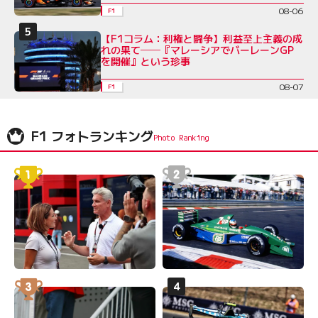
08-06
F1
【F1コラム：利権と闘争】利益至上主義の成
れの果て──『マレーシアでバーレーンGP
を開催』という珍事
08-07
F1
F1 フォトランキング