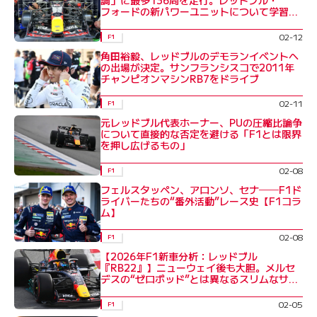
調」に最多136周を走行。レッドブル・
フォードの新パワーユニットについて学習重
ねる
02-12
F1
角田裕毅、レッドブルのデモランイベントへ
の出場が決定。サンフランシスコで2011年
チャンピオンマシンRB7をドライブ
02-11
F1
元レッドブル代表ホーナー、PUの圧縮比論争
について直接的な否定を避ける「F1とは限界
を押し広げるもの」
02-08
F1
フェルスタッペン、アロンソ、セナ──F1ド
ライバーたちの“番外活動”レース史【F1コラ
ム】
02-08
F1
【2026年F1新車分析：レッドブル
『RB22』】ニューウェイ後も大胆。メルセ
デスの“ゼロポッド”とは異なるスリムなサイ
ドポッド
02-05
F1