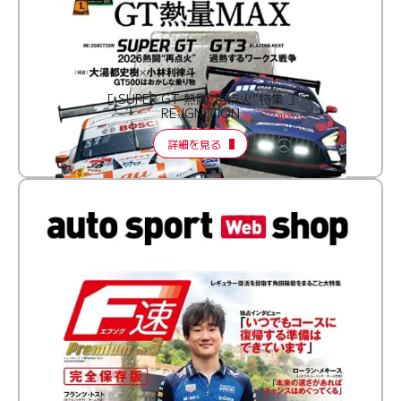
［ SUPER GT 熱闘“再点火”特集 ］
RE:IGNITION
詳細を見る