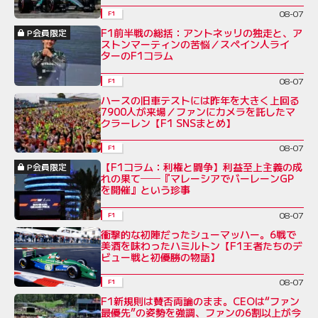
08-07
F1
F1前半戦の総括：アントネッリの独走と、ア
P会員限定
ストンマーティンの苦悩／スペイン人ライ
ターのF1コラム
08-07
F1
ハースの旧車テストには昨年を大きく上回る
7900人が来場／ファンにカメラを託したマ
クラーレン【F1 SNSまとめ】
08-07
F1
【F1コラム：利権と闘争】利益至上主義の成
P会員限定
れの果て──『マレーシアでバーレーンGP
を開催』という珍事
08-07
F1
衝撃的な初陣だったシューマッハー。6戦で
美酒を味わったハミルトン【F1王者たちのデ
ビュー戦と初優勝の物語】
08-07
F1
F1新規則は賛否両論のまま。CEOは“ファン
最優先”の姿勢を強調、ファンの6割以上が今