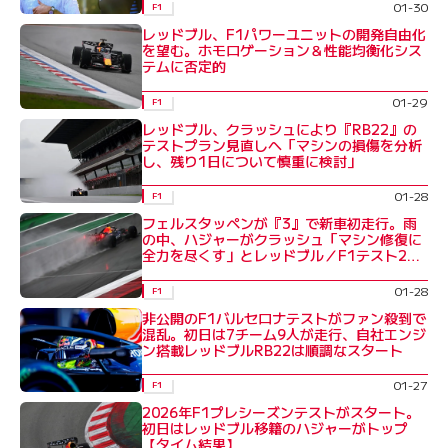
01-30
F1
レッドブル、F1パワーユニットの開発自由化
を望む。ホモロゲーション＆性能均衡化シス
テムに否定的
01-29
F1
レッドブル、クラッシュにより『RB22』の
テストプラン見直しへ「マシンの損傷を分析
し、残り1日について慎重に検討」
01-28
F1
フェルスタッペンが『3』で新車初走行。雨
の中、ハジャーがクラッシュ「マシン修復に
全力を尽くす」とレッドブル／F1テスト2日
目
01-28
F1
非公開のF1バルセロナテストがファン殺到で
混乱。初日は7チーム9人が走行、自社エンジ
ン搭載レッドブルRB22は順調なスタート
01-27
F1
2026年F1プレシーズンテストがスタート。
初日はレッドブル移籍のハジャーがトップ
【タイム結果】