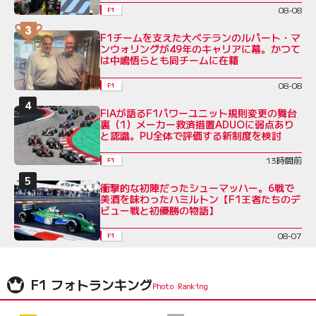
08-08
F1
F1チームを支えた大ベテランのルパート・マ
ンウォリングが49年のキャリアに幕。かつて
は中嶋悟らとも同チームに在籍
08-08
F1
FIAが語るF1パワーユニット規則変更の舞台
裏（1）メーカー救済措置ADUOに弱点あり
と認識。PU全体で評価する新制度を検討
13時間前
F1
衝撃的な初陣だったシューマッハー。6戦で
美酒を味わったハミルトン【F1王者たちのデ
ビュー戦と初優勝の物語】
08-07
F1
F1 フォトランキング