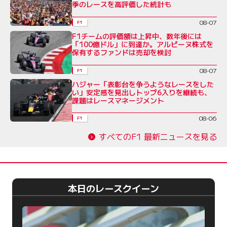
季のレースを高評価した統計も
08-07
F1
F1チームの評価額は上昇中、数年後には
「100億ドル」に到達か。アルピーヌ株式を
保有するファンドは売却を検討
08-07
F1
ハジャー「表彰台を争うようなレースをした
い」安定感を見出しトップ6入りを継続も、
課題はレースマネージメント
08-06
F1
すべてのF1 最新ニュースを見る
本日のレースクイーン