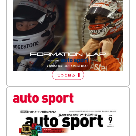
倒す相手を、信じてる。小林利徠斗 × 野村勇斗
【FORMATION LAP Produced by auto sport】
2026 Episode 2
もっと見る