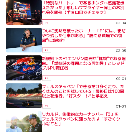
「特別なパートナーであるホンダへ感謝を伝
えたかった」珍しいサプライヤー同士のお別
れ会を開催【ギョロ目でチェック】
02-04
F1
ついに沈黙を破ったホーナー「F1には、まだ
やり残した仕事がある」“勝てる環境での復
帰”に意欲的
02-03
F1
新規則下のF1エンジン開発が“挑戦”である理
由。「燃焼時の課題となる可能性」とレッド
ブルPU責任者
02-01
F1
フェルスタッペン「できるだけ多く走り、た
くさんのことを試している」最終日は100周
以上を走行。“好スタート”と手応え
01-31
F1
リカルド、象徴的なカーナンバー『3』を
フェルスタッペンに譲ったのは「すごくクー
ルなこと」