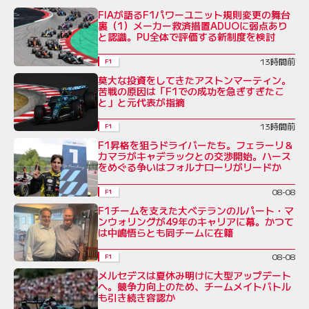
FIAが語るF1パワーユニット規則変更の舞台
裏（1）メーカー救済措置ADUOに弱点あり
と認識。PU全体で評価する新制度を検討
13時間前
F1
莫大な投資をしてきたアストンマーティン。
苦戦の原因は「F1での成功を急ぎすぎたこ
と」と元代表が指摘
13時間前
F1
F1昇格を狙うドライバーたち。フェラーリ＆
カマラがキャデラックとの交渉開始。ハース
をめぐる争いはフォルナローリがリードか
08-08
F1
F1チームを支えた大ベテランのルパート・マ
ンウォリングが49年のキャリアに幕。かつて
は中嶋悟らとも同チームに在籍
08-08
F1
メルセデスは夏休み明けに大型アップデート
へ。競争力向上のため、チームメイトバトル
も引き続き容認か