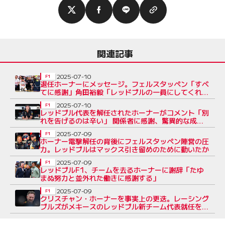
関連記事
2025-07-10
F1
退任ホーナーにメッセージ。フェルスタッペン「すべ
てに感謝」角田裕毅「レッドブルの一員にしてくれて
ありがとう」
2025-07-10
F1
レッドブル代表を解任されたホーナーがコメント「別
れを告げるのは辛い」 関係者に感謝、驚異的な成功
への誇りも示す
2025-07-09
F1
ホーナー電撃解任の背後にフェルスタッペン陣営の圧
力。レッドブルはマックス引き留めのために動いたか
2025-07-09
F1
レッドブルF1、チームを去るホーナーに謝辞「たゆ
まぬ努力と並外れた働きに感謝する」
2025-07-09
F1
クリスチャン・ホーナーを事実上の更迭。レーシング
ブルズがメキースのレッドブル新チーム代表就任を発
表