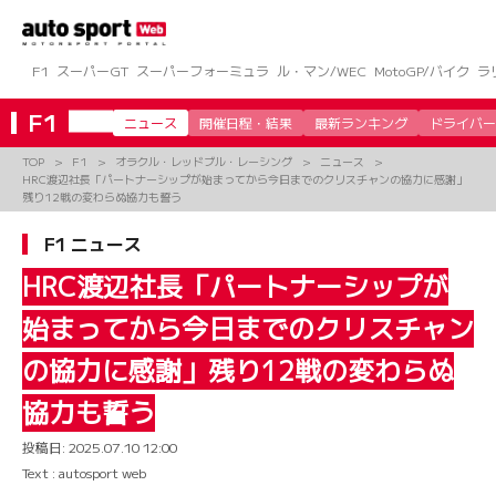
コ
ン
テ
ン
F1
スーパーGT
スーパーフォーミュラ
ル・マン/WEC
MotoGP/バイク
ラ
ツ
へ
F1
ニュース
開催日程・結果
最新ランキング
ドライバー
ス
キ
TOP
F1
オラクル・レッドブル・レーシング
ニュース
ッ
HRC渡辺社長「パートナーシップが始まってから今日までのクリスチャンの協力に感謝」
プ
残り12戦の変わらぬ協力も誓う
F1 ニュース
HRC渡辺社長「パートナーシップが
始まってから今日までのクリスチャン
の協力に感謝」残り12戦の変わらぬ
協力も誓う
投稿日:
2025.07.10 12:00
Text : autosport web