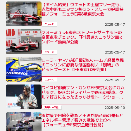
【タイム結果】ウエットの土曜フリー走行、
赤旗中断もニッサン勢ワン・スリーで好調持
続／フォーミュラE第8戦東京大会
2025-05-17
ニュース
フォーミュラE東京ストリートサーキットの
変更点をチェック。FP1最速のニッサン車オ
ンボード動画が公開
2025-05-17
ニュース
ローラ・ヤマハABT最初のホーム／経営危機
のニッサンに必要な母国勝利／「別物」の
ピットブースト【FE東京代表会見】
2025-05-17
ニュース
ワイスピ俳優サン・カンがFE東京大会にカム
バック。好きなドライバーや過去の愛車、ク
ルマ好きになったきっかけをトークショーで
紹介
2025-05-16
海外レース他
雨対策で白線を確認／王者が語る雨の運転と
エネルギー管理／強みの戦略で上位へ
【フォーミュラE東京金曜日会見】