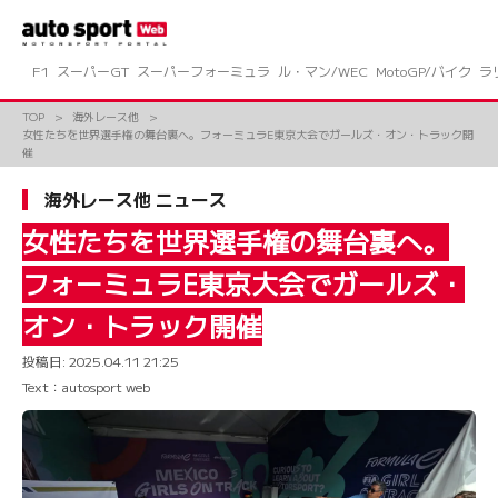
コ
ン
テ
ン
F1
スーパーGT
スーパーフォーミュラ
ル・マン/WEC
MotoGP/バイク
ラ
ツ
へ
TOP
海外レース他
ス
女性たちを世界選手権の舞台裏へ。フォーミュラE東京大会でガールズ・オン・トラック開
キ
催
ッ
プ
海外レース他 ニュース
女性たちを世界選手権の舞台裏へ。
フォーミュラE東京大会でガールズ・
オン・トラック開催
投稿日:
2025.04.11 21:25
Text：autosport web