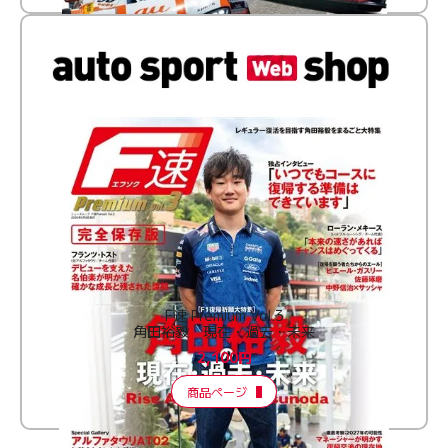
F速 Premium Vol.3
角田裕毅 現在・過去・未来
2,100円
商品ページ