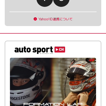
Yahoo!ID連携について
倒す相手を、信じてる。小林利徠斗 × 野村勇斗