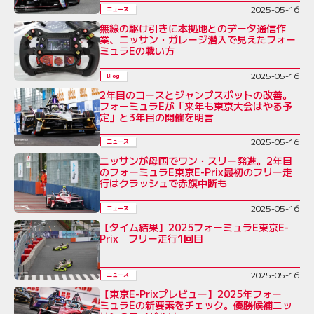
2025-05-16
ニュース
無線の駆け引きに本拠地とのデータ通信作
業、ニッサン・ガレージ潜入で見えたフォー
ミュラEの戦い方
2025-05-16
Blog
2年目のコースとジャンプスポットの改善。
フォーミュラEが「来年も東京大会はやる予
定」と3年目の開催を明言
2025-05-16
ニュース
ニッサンが母国でワン・スリー発進。2年目
のフォーミュラE東京E-Prix最初のフリー走
行はクラッシュで赤旗中断も
2025-05-16
ニュース
【タイム結果】2025フォーミュラE東京E-
Prix フリー走行1回目
2025-05-16
ニュース
【東京E-Prixプレビュー】2025年フォー
ミュラEの新要素をチェック。優勝候補ニッ