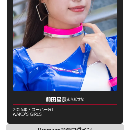
前田星奈
まえだせな
2026年 / スーパーGT
WAKO'S GIRLS
Premium会員ログイン