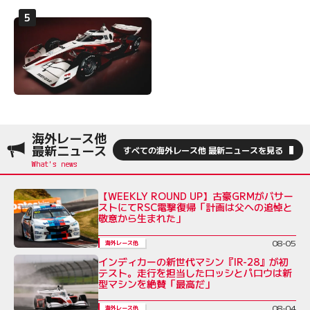
海外レース他
最新ニュース
すべての海外レース他 最新ニュースを見る
【WEEKLY ROUND UP】古豪GRMがバサー
ストにてRSC電撃復帰「計画は父への追悼と
敬意から生まれた」
08-05
海外レース他
インディカーの新世代マシン『IR-28』が初
テスト。走行を担当したロッシとパロウは新
型マシンを絶賛「最高だ」
08-04
海外レース他