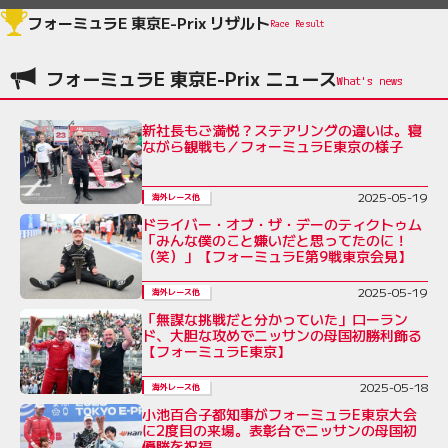
フォーミュラE 東京E-Prix リザルト
Race Result
フォーミュラE 東京E-Prix ニュース
新社長もご満悦？ステアリングの違いは。寝
ながら観戦も／フォーミュラE東京の様子
2025-05-19
海外レース他
ドライバー・オブ・ザ・デーのティクトゥム
「みんな僕のこと嫌いだと思ってたのに！
（笑）」【フォーミュラE第9戦東京会見】
2025-05-19
海外レース他
「無謀な挑戦だと分かっていた」ローラン
ド、大胆な攻めでニッサンの母国初勝利飾る
【フォーミュラE東京】
2025-05-18
海外レース他
小池百合子都知事がフォーミュラE東京大会
に2度目の来場。表彰台でニッサンの母国初
優勝を祝福