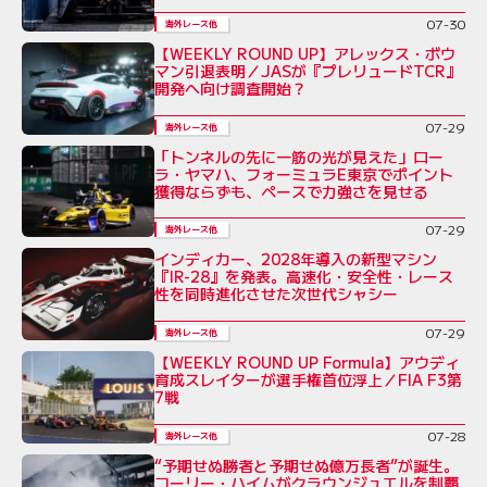
07-30
海外レース他
【WEEKLY ROUND UP】アレックス・ボウ
マン引退表明／JASが『プレリュードTCR』
開発へ向け調査開始？
07-29
海外レース他
「トンネルの先に一筋の光が見えた」ロー
ラ・ヤマハ、フォーミュラE東京でポイント
獲得ならずも、ペースで力強さを見せる
07-29
海外レース他
インディカー、2028年導入の新型マシン
『IR-28』を発表。高速化・安全性・レース
性を同時進化させた次世代シャシー
07-29
海外レース他
【WEEKLY ROUND UP Formula】アウディ
育成スレイターが選手権首位浮上／FIA F3第
7戦
07-28
海外レース他
“予期せぬ勝者と予期せぬ億万長者”が誕生。
コーリー・ハイムがクラウンジュエルを制覇