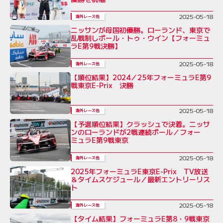
2025-05-18
海外レース他
ニッサンが母国初優勝。ローランド、東京で
乱戦制しポール・トゥ・ウイン【フォーミュ
ラE第9戦決勝】
2025-05-18
海外レース他
【順位結果】2024／25年フォーミュラE第9
戦東京E-Prix 決勝
2025-05-18
海外レース他
【予選順位結果】クラッシュで決着。ニッサ
ンのローランドが2戦連続ポール／フォー
ミュラE第9戦東京
2025-05-18
海外レース他
2025年フォーミュラE東京E-Prix TV放送
＆タイムスケジュール／最新エントリーリス
ト
2025-05-18
海外レース他
【タイム結果】フォーミュラE第8・9戦東京