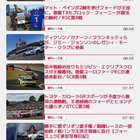
マット・ペインが2勝を挙げフォードが王座
に。強豪T8もブロック・フィーニーが復活
の勝利／RSC第8戦
08-04
海外レース他
ディクソン／カナーン／フランキッティら
が、ジミー・ジョンソンのレガシィ・モー
ター・クラブに参画
08-03
海外レース他
前半戦締め括りもミツビシ・エクリプスクロ
スが王権維持。強豪ユーロファーマRCが連
続表彰台／SCB第6戦
07-31
海外レース他
トヨタ・カローラGRスポーツが予選から無
双の連勝劇。王者候補のフォードとヒョンデ
も譲らず／BTCC第5戦
07-30
海外レース他
勝手に壁ギリギリ選手権／喧嘩レースの一部
始終／軽バンで玉突き現場に急行【フォー
ミュラE東京写真日記】