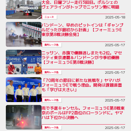
大会、日曜フリー走行3回目。ポルシェの
ヴェアラインがトップでニッサン勢に明暗
2025-05-18
ニュース
バンドーン、早めのピットインは「ギャンブ
ルだったが最初から計画」【フォーミュラE
東京第8戦決勝会見】
2025-05-17
海外レース他
ニッサン、赤旗で優勝逃しまたも2位。マセ
ラティ東京連覇＆バンドーンが今季初優勝
【フォーミュラE第8戦決勝】
2025-05-17
海外レース他
「70周年の節目に新たな挑戦を」ヤマハが
フォーミュラEで戦う理由。開発は課題直面
も「学びは大きい」
2025-05-17
海外レース他
雨で予選キャンセル。フォーミュラE第8戦東
京のポールはFP2首位のローランドに。ヤマ
ハは下位から決勝へ
2025-05-17
海外レース他