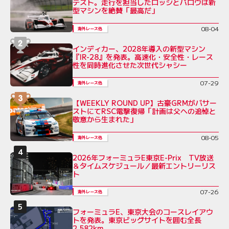
テスト。走行を担当したロッシとパロウは新
型マシンを絶賛「最高だ」
08-04
海外レース他
インディカー、2028年導入の新型マシン
『IR-28』を発表。高速化・安全性・レース
性を同時進化させた次世代シャシー
07-29
海外レース他
【WEEKLY ROUND UP】古豪GRMがバサー
ストにてRSC電撃復帰「計画は父への追悼と
敬意から生まれた」
08-05
海外レース他
2026年フォーミュラE東京E-Prix TV放送
＆タイムスケジュール／最新エントリーリス
ト
07-26
海外レース他
フォーミュラE、東京大会のコースレイアウ
トを発表。東京ビッグサイトを囲む全長
2.582km