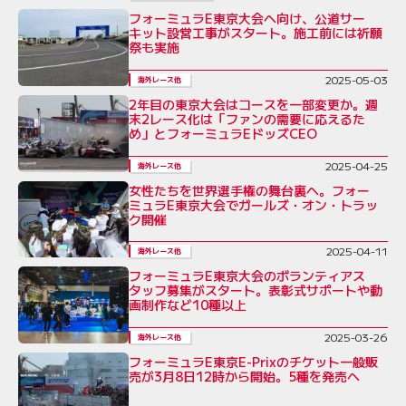
フォーミュラE東京大会へ向け、公道サー
キット設営工事がスタート。施工前には祈願
祭も実施
2025-05-03
海外レース他
2年目の東京大会はコースを一部変更か。週
末2レース化は「ファンの需要に応えるた
め」とフォーミュラEドッズCEO
2025-04-25
海外レース他
女性たちを世界選手権の舞台裏へ。フォー
ミュラE東京大会でガールズ・オン・トラッ
ク開催
2025-04-11
海外レース他
フォーミュラE東京大会のボランティアス
タッフ募集がスタート。表彰式サポートや動
画制作など10種以上
2025-03-26
海外レース他
フォーミュラE東京E-Prixのチケット一般販
売が3月8日12時から開始。5種を発売へ