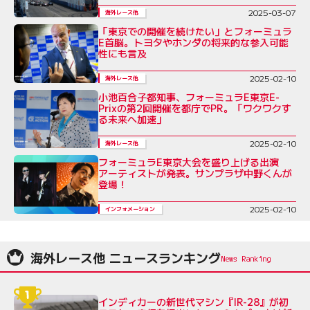
2025-03-07
海外レース他
「東京での開催を続けたい」とフォーミュラ
E首脳。トヨタやホンダの将来的な参入可能
性にも言及
2025-02-10
海外レース他
小池百合子都知事、フォーミュラE東京E-
Prixの第2回開催を都庁でPR。「ワクワクす
る未来へ加速」
2025-02-10
海外レース他
フォーミュラE東京大会を盛り上げる出演
アーティストが発表。サンプラザ中野くんが
登場！
2025-02-10
インフォメーション
海外レース他 ニュースランキング
インディカーの新世代マシン『IR-28』が初