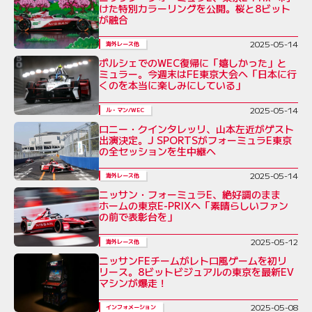
けた特別カラーリングを公開。桜と8ビット
が融合
2025-05-14
海外レース他
ポルシェでのWEC復帰に「嬉しかった」と
ミュラー。今週末はFE東京大会へ「日本に行
くのを本当に楽しみにしている」
2025-05-14
ル・マン/WEC
ロニー・クインタレッリ、山本左近がゲスト
出演決定。J SPORTSがフォーミュラE東京
の全セッションを生中継へ
2025-05-14
海外レース他
ニッサン・フォーミュラE、絶好調のまま
ホームの東京E-PRIXへ「素晴らしいファン
の前で表彰台を」
2025-05-12
海外レース他
ニッサンFEチームがレトロ風ゲームを初リ
リース。8ビットビジュアルの東京を最新EV
マシンが爆走！
2025-05-08
インフォメーション