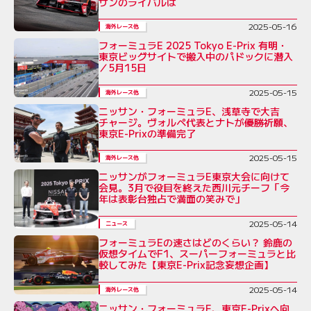
サンのライバルは
2025-05-16
海外レース他
フォーミュラE 2025 Tokyo E-Prix 有明・
東京ビッグサイトで搬入中のパドックに潜入
／5月15日
2025-05-15
海外レース他
ニッサン・フォーミュラE、浅草寺で大吉
チャージ。ヴォルペ代表とナトが優勝祈願、
東京E-Prixの準備完了
2025-05-15
海外レース他
ニッサンがフォーミュラE東京大会に向けて
会見。3月で役目を終えた西川元チーフ「今
年は表彰台独占で満面の笑みで」
2025-05-14
ニュース
フォーミュラEの速さはどのくらい？ 鈴鹿の
仮想タイムでF1、スーパーフォーミュラと比
較してみた【東京E-Prix記念妄想企画】
2025-05-14
海外レース他
ニッサン・フォーミュラE、東京E-Prixへ向