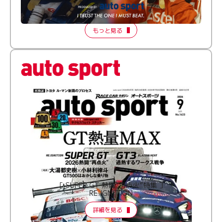
【FORMATION LAP Produced by auto sport】
2026 Episode 2
もっと見る
［ SUPER GT 熱闘“再点火”特集 ］
RE:IGNITION
詳細を見る