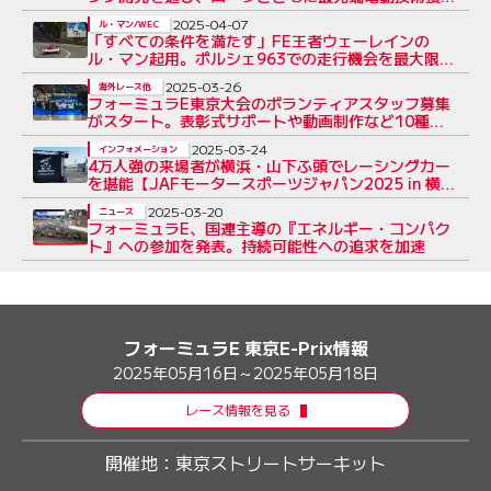
へ
2025-04-07
ル・マン/WEC
「すべての条件を満たす」FE王者ウェーレインの
ル・マン起用。ポルシェ963での走行機会を最大限活
用へ
2025-03-26
海外レース他
フォーミュラE東京大会のボランティアスタッフ募集
がスタート。表彰式サポートや動画制作など10種以
上
2025-03-24
インフォメーション
4万人強の来場者が横浜・山下ふ頭でレーシングカー
を堪能【JAFモータースポーツジャパン2025 in 横
浜】
2025-03-20
ニュース
フォーミュラE、国連主導の『エネルギー・コンパク
ト』への参加を発表。持続可能性への追求を加速
フォーミュラE 東京E-Prix情報
2025年05月16日～2025年05月18日
レース情報を見る
開催地：
東京ストリートサーキット