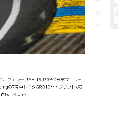
れ、フェラーリAFコルセの50号車フェラー
ingの7号車トヨタGR010ハイブリッドが2
を達成している。