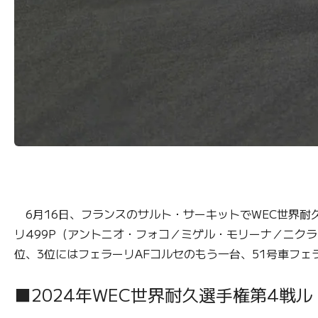
6月16日、フランスのサルト・サーキットでWEC世界耐久
リ499P（アントニオ・フォコ／ミゲル・モリーナ／ニクラス・
位、3位にはフェラーリAFコルセのもう一台、51号車フェ
■2024年WEC世界耐久選手権第4戦