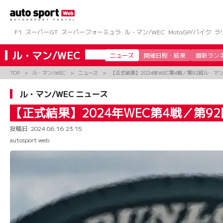
コ
ン
テ
ン
F1
スーパーGT
スーパーフォーミュラ
ル・マン/WEC
MotoGP/バイク
ラ
ツ
へ
ル・マン/WEC
ニュース
開催日程・結果
最新ラン
ス
キ
TOP
ル・マン/WEC
ニュース
【正式結果】2024年WEC第4戦／第92回ル・マン
ッ
プ
ル・マン/WEC ニュース
【正式結果】2024年WEC第4戦／第9
投稿日:
2024.06.16 23:15
autosport web