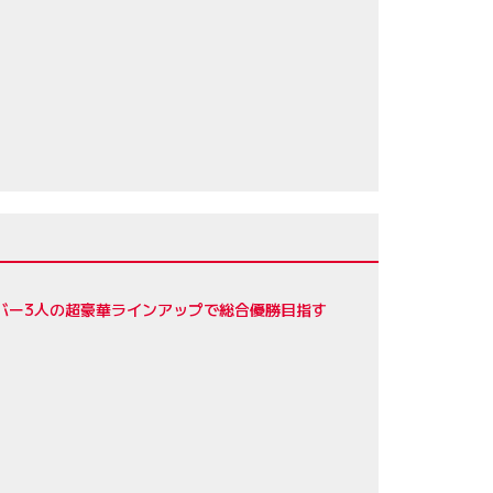
65
／ジェームス・カラド
57
56
ドライバー3人の超豪華ラインアップで総合優勝目指す