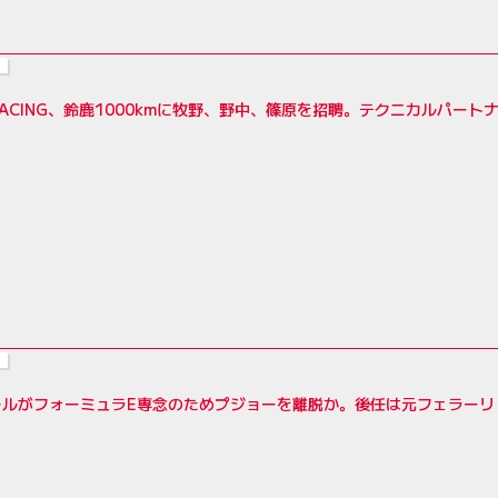
RACING、鈴鹿1000kmに牧野、野中、篠原を招聘。テクニカルパートナーは
ールがフォーミュラE専念のためプジョーを離脱か。後任は元フェラーリ