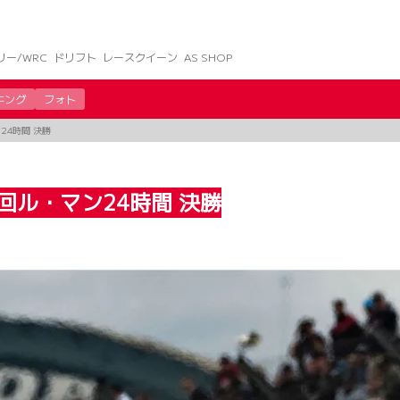
リー/WRC
ドリフト
レースクイーン
AS SHOP
キング
フォト
24時間 決勝
2回ル・マン24時間 決勝